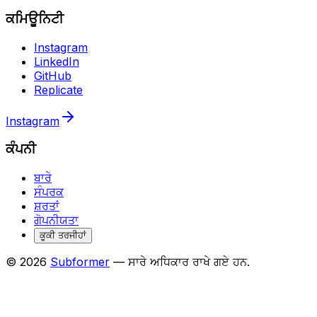
ਕਮਿਊਨਿਟੀ
Instagram
LinkedIn
GitHub
Replicate
Instagram
ਕੰਪਨੀ
ਬਾਰੇ
ਸੰਪਰਕ
ਸ਼ਰਤਾਂ
ਗੋਪਨੀਯਤਾ
ਕੂਕੀ ਤਰਜੀਹਾਂ
© 2026
Subformer
— ਸਾਰੇ ਅਧਿਕਾਰ ਰਾਖੇ ਗਏ ਹਨ.