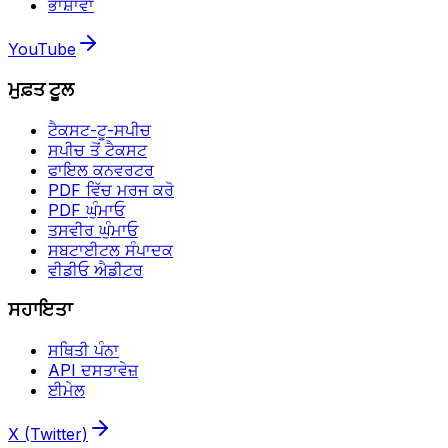
ਭਾਸ਼ਾਵਾਂ
YouTube
ਮੁਫ਼ਤ ਟੂਲ
ਟੈਕਸਟ-ਟੂ-ਸਪੀਚ
ਸਪੀਚ ਤੋਂ ਟੈਕਸਟ
ਫਾਇਲ ਕਨਵਰਟਰ
PDF ਵਿੱਚ ਮਰਜ ਕਰੋ
PDF ਘੁੰਮਾਓ
ਤਸਵੀਰ ਘੁੰਮਾਓ
ਸਬਟਾਈਟਲ ਸੰਪਾਦਕ
ਵੀਡੀਓ ਐਡੀਟਰ
ਸਹਾਇਤਾ
ਸਥਿਤੀ ਪੰਨਾ
API ਦਸਤਾਵੇਜ਼
ਈਮੇਲ
X (Twitter)