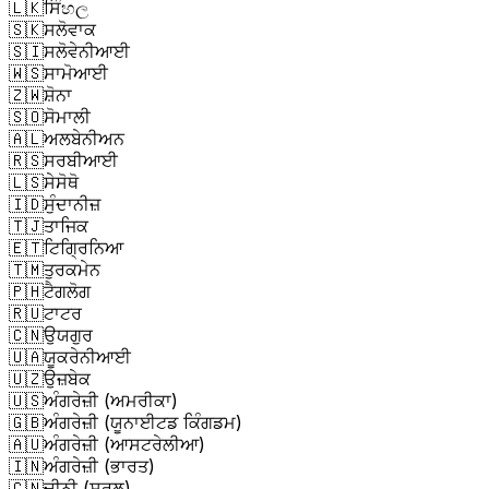
🇱🇰
ਸਿੰහල
🇸🇰
ਸਲੋਵਾਕ
🇸🇮
ਸਲੋਵੇਨੀਆਈ
🇼🇸
ਸਾਮੋਆਈ
🇿🇼
ਸ਼ੋਨਾ
🇸🇴
ਸੋਮਾਲੀ
🇦🇱
ਅਲਬੇਨੀਅਨ
🇷🇸
ਸਰਬੀਆਈ
🇱🇸
ਸੇਸੋਥੋ
🇮🇩
ਸੁੰਦਾਨੀਜ਼
🇹🇯
ਤਾਜਿਕ
🇪🇹
ਟਿਗ੍ਰਿਨਿਆ
🇹🇲
ਤੁਰਕਮੇਨ
🇵🇭
ਟੈਗਲੋਗ
🇷🇺
ਟਾਟਰ
🇨🇳
ਉਯਗੁਰ
🇺🇦
ਯੂਕਰੇਨੀਆਈ
🇺🇿
ਉਜ਼ਬੇਕ
🇺🇸
ਅੰਗਰੇਜ਼ੀ (ਅਮਰੀਕਾ)
🇬🇧
ਅੰਗਰੇਜ਼ੀ (ਯੂਨਾਈਟਡ ਕਿੰਗਡਮ)
🇦🇺
ਅੰਗਰੇਜ਼ੀ (ਆਸਟਰੇਲੀਆ)
🇮🇳
ਅੰਗਰੇਜ਼ੀ (ਭਾਰਤ)
🇨🇳
ਚੀਨੀ (ਸਰਲ)