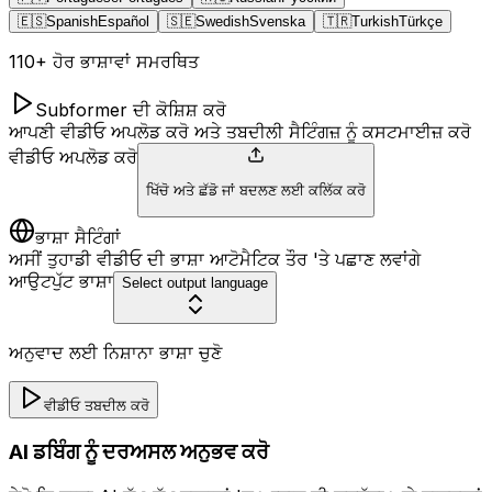
🇪🇸
Spanish
Español
🇸🇪
Swedish
Svenska
🇹🇷
Turkish
Türkçe
110+ ਹੋਰ ਭਾਸ਼ਾਵਾਂ ਸਮਰਥਿਤ
Subformer ਦੀ ਕੋਸ਼ਿਸ਼ ਕਰੋ
ਆਪਣੀ ਵੀਡੀਓ ਅਪਲੋਡ ਕਰੋ ਅਤੇ ਤਬਦੀਲੀ ਸੈਟਿੰਗਜ਼ ਨੂੰ ਕਸਟਮਾਈਜ਼ ਕਰੋ
ਵੀਡੀਓ ਅਪਲੋਡ ਕਰੋ
ਖਿੱਚੋ ਅਤੇ ਛੱਡੋ ਜਾਂ ਬਦਲਣ ਲਈ ਕਲਿੱਕ ਕਰੋ
ਭਾਸ਼ਾ ਸੈਟਿੰਗਾਂ
ਅਸੀਂ ਤੁਹਾਡੀ ਵੀਡੀਓ ਦੀ ਭਾਸ਼ਾ ਆਟੋਮੈਟਿਕ ਤੌਰ 'ਤੇ ਪਛਾਣ ਲਵਾਂਗੇ
ਆਉਟਪੁੱਟ ਭਾਸ਼ਾ
Select output language
ਅਨੁਵਾਦ ਲਈ ਨਿਸ਼ਾਨਾ ਭਾਸ਼ਾ ਚੁਣੋ
ਵੀਡੀਓ ਤਬਦੀਲ ਕਰੋ
AI ਡਬਿੰਗ ਨੂੰ ਦਰਅਸਲ ਅਨੁਭਵ ਕਰੋ