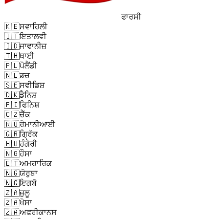
ਫਾਰਸੀ
🇰🇪
ਸਵਾਹਿਲੀ
🇮🇹
ਇਤਾਲਵੀ
🇮🇩
ਜਾਵਾਨੀਜ਼
🇹🇭
ਥਾਈ
🇵🇱
ਪੋਲੈਂਡੀ
🇳🇱
ਡਚ
🇸🇪
ਸਵੀਡਿਸ਼
🇩🇰
ਡੈਨਿਸ਼
🇫🇮
ਫਿਨਿਸ਼
🇨🇿
ਚੈੱਕ
🇷🇴
ਰੋਮਾਨੀਆਈ
🇬🇷
ਗ੍ਰਿੱਕ
🇭🇺
ਹੰਗੇਰੀ
🇳🇬
ਹੌਸਾ
🇪🇹
ਅਮਹਾਰਿਕ
🇳🇬
ਯੋਰੁਬਾ
🇳🇬
ਇਗਬੋ
🇿🇦
ਜ਼ੁਲੂ
🇿🇦
ਖੋਸਾ
🇿🇦
ਅਫਰੀਕਾਨਸ