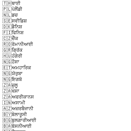
🇹🇭
ਥਾਈ
🇵🇱
ਪੋਲੈਂਡੀ
🇳🇱
ਡਚ
🇸🇪
ਸਵੀਡਿਸ਼
🇩🇰
ਡੈਨਿਸ਼
🇫🇮
ਫਿਨਿਸ਼
🇨🇿
ਚੈੱਕ
🇷🇴
ਰੋਮਾਨੀਆਈ
🇬🇷
ਗ੍ਰਿੱਕ
🇭🇺
ਹੰਗੇਰੀ
🇳🇬
ਹੌਸਾ
🇪🇹
ਅਮਹਾਰਿਕ
🇳🇬
ਯੋਰੁਬਾ
🇳🇬
ਇਗਬੋ
🇿🇦
ਜ਼ੁਲੂ
🇿🇦
ਖੋਸਾ
🇿🇦
ਅਫਰੀਕਾਨਸ
🇮🇳
ਅਸਾਮੀ
🇦🇿
ਅਜ਼ਰਬੈਜਾਨੀ
🇧🇾
ਬੇਲਾਰੂਸੀ
🇧🇬
ਬੁਲਗਾਰੀਆਈ
🇧🇦
ਬੋਸਨੀਆਈ