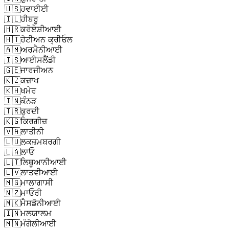
🇺🇸
ਹਵਾਈਈ
🇮🇱
ਹੀਬਰੂ
🇭🇷
ਕਰੋਏਸ਼ੀਆਈ
🇭🇹
ਹੇਟੀਅਨ ਕ੍ਰੀਓਲ
🇦🇲
ਅਰਮੈਨੀਆਈ
🇮🇸
ਆਈਸਲੈਂਡੀ
🇬🇪
ਜਾਰਜੀਅਨ
🇰🇿
ਕਜ਼ਾਖ
🇰🇭
ਖਮੇਰ
🇮🇳
ਕੰਨੜ
🇹🇷
ਕੁਰਦੀ
🇰🇬
ਕਿਰਗੀਜ਼
🇻🇦
ਲਾਤੀਨੀ
🇱🇺
ਲਕਜ਼ਮਬਰਗੀ
🇱🇦
ਲਾਓ
🇱🇹
ਲਿਥੂਆਨੀਆਈ
🇱🇻
ਲਾਤਵੀਆਈ
🇲🇬
ਮਾਲਾਗਾਸੀ
🇳🇿
ਮਾਓਰੀ
🇲🇰
ਮੈਸਡੋਨੀਆਈ
🇮🇳
ਮਲਯਾਲਮ
🇲🇳
ਮੰਗੋਲੀਆਈ