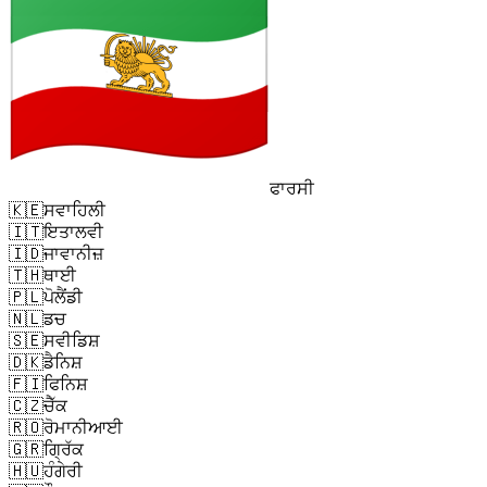
ਫਾਰਸੀ
🇰🇪
ਸਵਾਹਿਲੀ
🇮🇹
ਇਤਾਲਵੀ
🇮🇩
ਜਾਵਾਨੀਜ਼
🇹🇭
ਥਾਈ
🇵🇱
ਪੋਲੈਂਡੀ
🇳🇱
ਡਚ
🇸🇪
ਸਵੀਡਿਸ਼
🇩🇰
ਡੈਨਿਸ਼
🇫🇮
ਫਿਨਿਸ਼
🇨🇿
ਚੈੱਕ
🇷🇴
ਰੋਮਾਨੀਆਈ
🇬🇷
ਗ੍ਰਿੱਕ
🇭🇺
ਹੰਗੇਰੀ