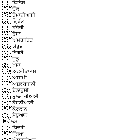
🇫🇮
ਫਿਨਿਸ਼
🇨🇿
ਚੈੱਕ
🇷🇴
ਰੋਮਾਨੀਆਈ
🇬🇷
ਗ੍ਰਿੱਕ
🇭🇺
ਹੰਗੇਰੀ
🇳🇬
ਹੌਸਾ
🇪🇹
ਅਮਹਾਰਿਕ
🇳🇬
ਯੋਰੁਬਾ
🇳🇬
ਇਗਬੋ
🇿🇦
ਜ਼ੁਲੂ
🇿🇦
ਖੋਸਾ
🇿🇦
ਅਫਰੀਕਾਨਸ
🇮🇳
ਅਸਾਮੀ
🇦🇿
ਅਜ਼ਰਬੈਜਾਨੀ
🇧🇾
ਬੇਲਾਰੂਸੀ
🇧🇬
ਬੁਲਗਾਰੀਆਈ
🇧🇦
ਬੋਸਨੀਆਈ
🇪🇸
ਕੈਟਲਾਨ
🇵🇭
ਸੇਬੁਆਨੋ
🏴󠁧󠁢󠁷󠁬󠁳󠁿
ਵੈਲਸ਼
🇲🇻
ਧਿਵੇਹੀ
🇧🇹
ਜ਼ੋਂਗਖਾ
🇪🇪
ਐਸਟੋਨੀਅਨ