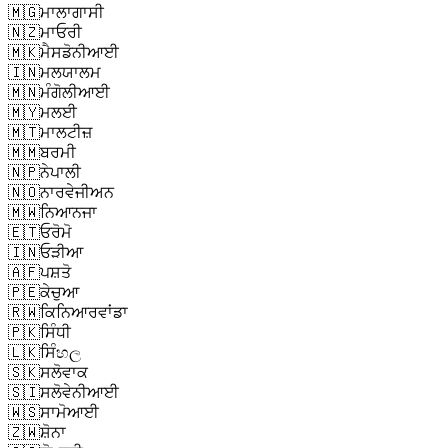
🇲🇬
ਮਾਲਾਗਾਸੀ
🇳🇿
ਮਾਓਰੀ
🇲🇰
ਮੈਸਡੋਨੀਆਈ
🇮🇳
ਮਲਯਾਲਮ
🇲🇳
ਮੰਗੋਲੀਆਈ
🇲🇾
ਮਲਈ
🇲🇹
ਮਾਲਟੀਜ਼
🇲🇲
ਬਰਮੀ
🇳🇵
ਨੇਪਾਲੀ
🇳🇴
ਨਾਰਵੇਜੀਅਨ
🇲🇼
ਨਿਆਨਜਾ
🇪🇹
ਓਰੋਮੋ
🇮🇳
ਓੜੀਆ
🇦🇫
ਪਸ਼ਤੋ
🇵🇪
ਕੇਚੁਆ
🇷🇼
ਕਿਨਿਆਰਵਾਂਡਾ
🇵🇰
ਸਿੰਧੀ
🇱🇰
ਸਿੰහල
🇸🇰
ਸਲੋਵਾਕ
🇸🇮
ਸਲੋਵੇਨੀਆਈ
🇼🇸
ਸਾਮੋਆਈ
🇿🇼
ਸ਼ੋਨਾ