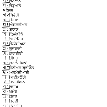
🇪🇸
ਕੈਟਲਾਨ
🇵🇭
ਸੇਬੁਆਨੋ
🏴󠁧󠁢󠁷󠁬󠁳󠁿
ਵੈਲਸ਼
🇲🇻
ਧਿਵੇਹੀ
🇧🇹
ਜ਼ੋਂਗਖਾ
🇪🇪
ਐਸਟੋਨੀਅਨ
🇪🇸
ਬਾਸਕ
🇵🇭
ਫਿਲੀਪੀਨੋ
🇮🇪
ਆਇਰਿਸ਼
🇪🇸
ਗੈਲੀਸ਼ੀਅਨ
🇮🇳
ਗੁਜਰਾਤੀ
🇺🇸
ਹਵਾਈਈ
🇮🇱
ਹੀਬਰੂ
🇭🇷
ਕਰੋਏਸ਼ੀਆਈ
🇭🇹
ਹੇਟੀਅਨ ਕ੍ਰੀਓਲ
🇦🇲
ਅਰਮੈਨੀਆਈ
🇮🇸
ਆਈਸਲੈਂਡੀ
🇬🇪
ਜਾਰਜੀਅਨ
🇰🇿
ਕਜ਼ਾਖ
🇰🇭
ਖਮੇਰ
🇮🇳
ਕੰਨੜ
🇹🇷
ਕੁਰਦੀ
🇰🇬
ਕਿਰਗੀਜ਼