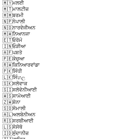
🇲🇾
ਮਲਈ
🇲🇹
ਮਾਲਟੀਜ਼
🇲🇲
ਬਰਮੀ
🇳🇵
ਨੇਪਾਲੀ
🇳🇴
ਨਾਰਵੇਜੀਅਨ
🇲🇼
ਨਿਆਨਜਾ
🇪🇹
ਓਰੋਮੋ
🇮🇳
ਓੜੀਆ
🇦🇫
ਪਸ਼ਤੋ
🇵🇪
ਕੇਚੁਆ
🇷🇼
ਕਿਨਿਆਰਵਾਂਡਾ
🇵🇰
ਸਿੰਧੀ
🇱🇰
ਸਿੰහල
🇸🇰
ਸਲੋਵਾਕ
🇸🇮
ਸਲੋਵੇਨੀਆਈ
🇼🇸
ਸਾਮੋਆਈ
🇿🇼
ਸ਼ੋਨਾ
🇸🇴
ਸੋਮਾਲੀ
🇦🇱
ਅਲਬੇਨੀਅਨ
🇷🇸
ਸਰਬੀਆਈ
🇱🇸
ਸੇਸੋਥੋ
🇮🇩
ਸੁੰਦਾਨੀਜ਼