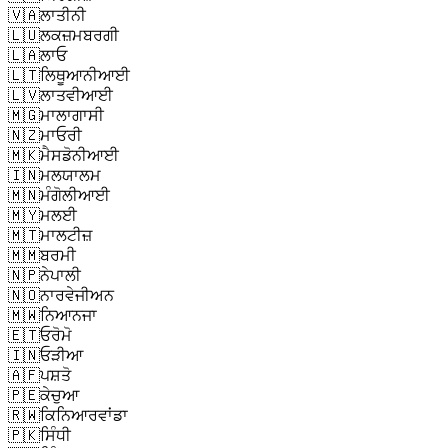
🇻🇦
ਲਾਤੀਨੀ
🇱🇺
ਲਕਜ਼ਮਬਰਗੀ
🇱🇦
ਲਾਓ
🇱🇹
ਲਿਥੂਆਨੀਆਈ
🇱🇻
ਲਾਤਵੀਆਈ
🇲🇬
ਮਾਲਾਗਾਸੀ
🇳🇿
ਮਾਓਰੀ
🇲🇰
ਮੈਸਡੋਨੀਆਈ
🇮🇳
ਮਲਯਾਲਮ
🇲🇳
ਮੰਗੋਲੀਆਈ
🇲🇾
ਮਲਈ
🇲🇹
ਮਾਲਟੀਜ਼
🇲🇲
ਬਰਮੀ
🇳🇵
ਨੇਪਾਲੀ
🇳🇴
ਨਾਰਵੇਜੀਅਨ
🇲🇼
ਨਿਆਨਜਾ
🇪🇹
ਓਰੋਮੋ
🇮🇳
ਓੜੀਆ
🇦🇫
ਪਸ਼ਤੋ
🇵🇪
ਕੇਚੁਆ
🇷🇼
ਕਿਨਿਆਰਵਾਂਡਾ
🇵🇰
ਸਿੰਧੀ