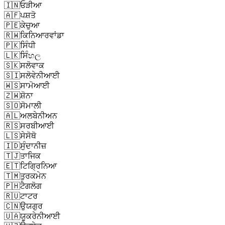
🇮🇳
ਓੜੀਆ
🇦🇫
ਪਸ਼ਤੋ
🇵🇪
ਕੇਚੁਆ
🇷🇼
ਕਿਨਿਆਰਵਾਂਡਾ
🇵🇰
ਸਿੰਧੀ
🇱🇰
ਸਿੰහල
🇸🇰
ਸਲੋਵਾਕ
🇸🇮
ਸਲੋਵੇਨੀਆਈ
🇼🇸
ਸਾਮੋਆਈ
🇿🇼
ਸ਼ੋਨਾ
🇸🇴
ਸੋਮਾਲੀ
🇦🇱
ਅਲਬੇਨੀਅਨ
🇷🇸
ਸਰਬੀਆਈ
🇱🇸
ਸੇਸੋਥੋ
🇮🇩
ਸੁੰਦਾਨੀਜ਼
🇹🇯
ਤਾਜਿਕ
🇪🇹
ਟਿਗ੍ਰਿਨਿਆ
🇹🇲
ਤੁਰਕਮੇਨ
🇵🇭
ਟੈਗਲੋਗ
🇷🇺
ਟਾਟਰ
🇨🇳
ਉਯਗੁਰ
🇺🇦
ਯੂਕਰੇਨੀਆਈ