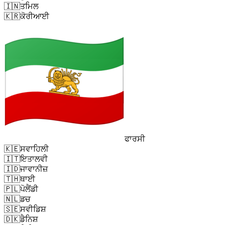
🇮🇳
ਤਮਿਲ
🇰🇷
ਕੋਰੀਆਈ
ਫਾਰਸੀ
🇰🇪
ਸਵਾਹਿਲੀ
🇮🇹
ਇਤਾਲਵੀ
🇮🇩
ਜਾਵਾਨੀਜ਼
🇹🇭
ਥਾਈ
🇵🇱
ਪੋਲੈਂਡੀ
🇳🇱
ਡਚ
🇸🇪
ਸਵੀਡਿਸ਼
🇩🇰
ਡੈਨਿਸ਼