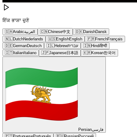
ਇੱਕ ਭਾਸ਼ਾ ਚੁਣੋ
🇸🇦
Arabic
العربية
🇨🇳
Chinese
中文
🇩🇰
Danish
Dansk
🇳🇱
Dutch
Nederlands
🇺🇸
English
English
🇫🇷
French
Français
🇩🇪
German
Deutsch
🇮🇱
Hebrew
עברית
🇮🇳
Hindi
हिन्दी
🇮🇹
Italian
Italiano
🇯🇵
Japanese
日本語
🇰🇷
Korean
한국어
Persian
فارسی
🇵🇹
Portuguese
Português
🇷🇺
Russian
Русский