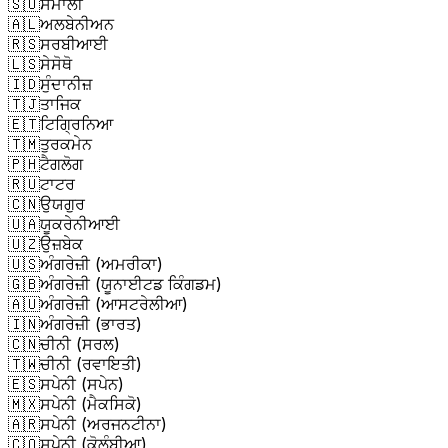
🇸🇴
ਸੋਮਾਲੀ
🇦🇱
ਅਲਬੇਨੀਅਨ
🇷🇸
ਸਰਬੀਆਈ
🇱🇸
ਸੇਸੋਥੋ
🇮🇩
ਸੁੰਦਾਨੀਜ਼
🇹🇯
ਤਾਜਿਕ
🇪🇹
ਟਿਗ੍ਰਿਨਿਆ
🇹🇲
ਤੁਰਕਮੇਨ
🇵🇭
ਟੈਗਲੋਗ
🇷🇺
ਟਾਟਰ
🇨🇳
ਉਯਗੁਰ
🇺🇦
ਯੂਕਰੇਨੀਆਈ
🇺🇿
ਉਜ਼ਬੇਕ
🇺🇸
ਅੰਗਰੇਜ਼ੀ (ਅਮਰੀਕਾ)
🇬🇧
ਅੰਗਰੇਜ਼ੀ (ਯੂਨਾਈਟਡ ਕਿੰਗਡਮ)
🇦🇺
ਅੰਗਰੇਜ਼ੀ (ਆਸਟਰੇਲੀਆ)
🇮🇳
ਅੰਗਰੇਜ਼ੀ (ਭਾਰਤ)
🇨🇳
ਚੀਨੀ (ਸਰਲ)
🇹🇼
ਚੀਨੀ (ਰਵਾਇਤੀ)
🇪🇸
ਸਪੇਨੀ (ਸਪੇਨ)
🇲🇽
ਸਪੇਨੀ (ਮੈਕਸਿਕੋ)
🇦🇷
ਸਪੇਨੀ (ਅਰਜਨਟੀਨਾ)
🇨🇴
ਸਪੇਨੀ (ਕੋਲੰਬੀਆ)