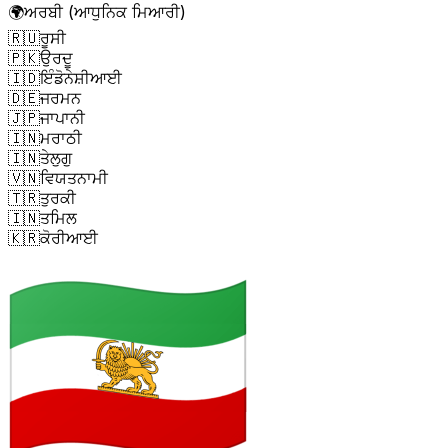
🌍
ਅਰਬੀ (ਆਧੁਨਿਕ ਮਿਆਰੀ)
🇷🇺
ਰੂਸੀ
🇵🇰
ਉਰਦੂ
🇮🇩
ਇੰਡੋਨੇਸ਼ੀਆਈ
🇩🇪
ਜਰਮਨ
🇯🇵
ਜਾਪਾਨੀ
🇮🇳
ਮਰਾਠੀ
🇮🇳
ਤੇਲੁਗੁ
🇻🇳
ਵਿਯਤਨਾਮੀ
🇹🇷
ਤੁਰਕੀ
🇮🇳
ਤਮਿਲ
🇰🇷
ਕੋਰੀਆਈ