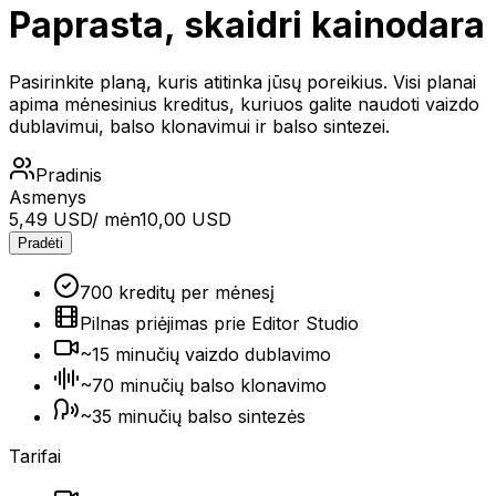
Paprasta, skaidri kainodara
Pasirinkite planą, kuris atitinka jūsų poreikius. Visi planai
apima mėnesinius kreditus, kuriuos galite naudoti vaizdo
dublavimui, balso klonavimui ir balso sintezei.
Pradinis
Asmenys
5,49 USD
/ mėn
10,00 USD
Pradėti
700 kreditų per mėnesį
Pilnas priėjimas prie Editor Studio
~15 minučių vaizdo dublavimo
~70 minučių balso klonavimo
~35 minučių balso sintezės
Tarifai