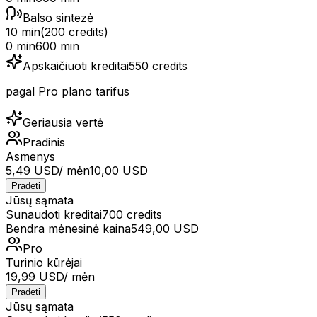
Balso sintezė
10 min
(
200
credits)
0 min
600 min
Apskaičiuoti kreditai
550
credits
pagal Pro plano tarifus
Geriausia vertė
Pradinis
Asmenys
5,49 USD
/ mėn
10,00 USD
Pradėti
Jūsų sąmata
Sunaudoti kreditai
700
credits
Bendra mėnesinė kaina
549,00 USD
Pro
Turinio kūrėjai
19,99 USD
/ mėn
Pradėti
Jūsų sąmata