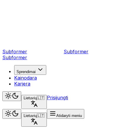
Subformer
Sub
former
Subformer
Sprendimai
Kainodara
Karjera
Prisijungti
Lietuvių
🇱🇹
Lietuvių
🇱🇹
Atidaryti meniu