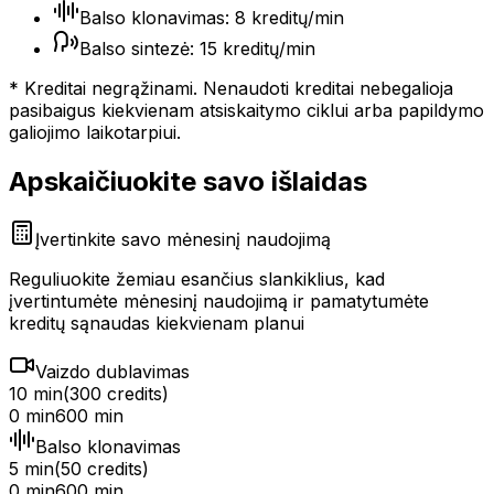
Balso klonavimas: 8 kreditų/min
Balso sintezė: 15 kreditų/min
* Kreditai negrąžinami. Nenaudoti kreditai nebegalioja
pasibaigus kiekvienam atsiskaitymo ciklui arba papildymo
galiojimo laikotarpiui.
Apskaičiuokite savo išlaidas
Įvertinkite savo mėnesinį naudojimą
Reguliuokite žemiau esančius slankiklius, kad
įvertintumėte mėnesinį naudojimą ir pamatytumėte
kreditų sąnaudas kiekvienam planui
Vaizdo dublavimas
10 min
(
300
credits)
0 min
600 min
Balso klonavimas
5 min
(
50
credits)
0 min
600 min