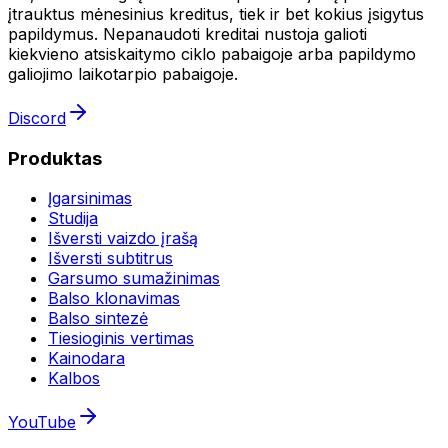
įtrauktus mėnesinius kreditus, tiek ir bet kokius įsigytus
papildymus. Nepanaudoti kreditai nustoja galioti
kiekvieno atsiskaitymo ciklo pabaigoje arba papildymo
galiojimo laikotarpio pabaigoje.
Discord
Produktas
Įgarsinimas
Studija
Išversti vaizdo įrašą
Išversti subtitrus
Garsumo sumažinimas
Balso klonavimas
Balso sintezė
Tiesioginis vertimas
Kainodara
Kalbos
YouTube