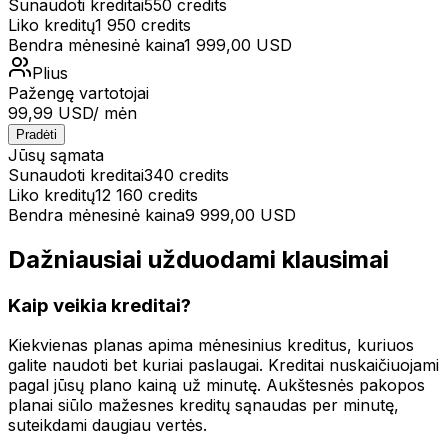
Sunaudoti kreditai
550
credits
Liko kreditų
1 950
credits
Bendra mėnesinė kaina
1 999,00 USD
Plius
Pažengę vartotojai
99,99 USD
/ mėn
Pradėti
Jūsų sąmata
Sunaudoti kreditai
340
credits
Liko kreditų
12 160
credits
Bendra mėnesinė kaina
9 999,00 USD
Dažniausiai užduodami klausimai
Kaip veikia kreditai?
Kiekvienas planas apima mėnesinius kreditus, kuriuos
galite naudoti bet kuriai paslaugai. Kreditai nuskaičiuojami
pagal jūsų plano kainą už minutę. Aukštesnės pakopos
planai siūlo mažesnes kreditų sąnaudas per minutę,
suteikdami daugiau vertės.