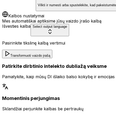
Vilkti ir numesti arba spustelėkite, kad pakeistumėt
Kalbos nustatymai
Mes automatiškai aptiksime jūsų vaizdo įrašo kalbą
Išvesties kalba
Select output language
Pasirinkite tikslinę kalbą vertimui
Transformuoti vaizdo įrašą
Patirkite dirbtinio intelekto dubliažą veiksme
Pamatykite, kaip mūsų DI išlaiko balso kokybę ir emocijas 
Momentinis perjungimas
Sklandžiai perjunkite kalbas be pertraukų