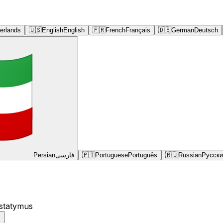
erlands
🇺🇸
English
English
🇫🇷
French
Français
🇩🇪
German
Deutsch
Persian
فارسی
🇵🇹
Portuguese
Português
🇷🇺
Russian
Русски
ustatymus