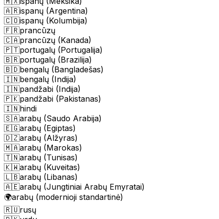
🇲🇽
ispanų (Meksika)
🇦🇷
ispanų (Argentina)
🇨🇴
ispanų (Kolumbija)
🇫🇷
prancūzų
🇨🇦
prancūzų (Kanada)
🇵🇹
portugalų (Portugalija)
🇧🇷
portugalų (Brazilija)
🇧🇩
bengalų (Bangladešas)
🇮🇳
bengalų (Indija)
🇮🇳
pandžabi (Indija)
🇵🇰
pandžabi (Pakistanas)
🇮🇳
hindi
🇸🇦
arabų (Saudo Arabija)
🇪🇬
arabų (Egiptas)
🇩🇿
arabų (Alžyras)
🇲🇦
arabų (Marokas)
🇹🇳
arabų (Tunisas)
🇰🇼
arabų (Kuveitas)
🇱🇧
arabų (Libanas)
🇦🇪
arabų (Jungtiniai Arabų Emyratai)
🌍
arabų (modernioji standartinė)
🇷🇺
rusų