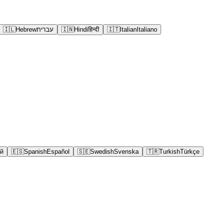
🇮🇱
Hebrew
עברית
🇮🇳
Hindi
हिन्दी
🇮🇹
Italian
Italiano
й
🇪🇸
Spanish
Español
🇸🇪
Swedish
Svenska
🇹🇷
Turkish
Türkçe