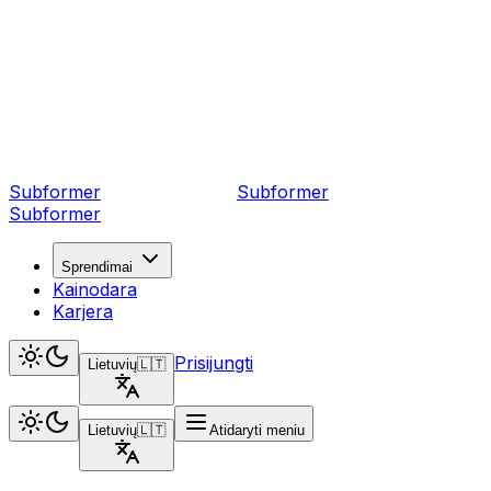
Subformer
Sub
former
Subformer
Sprendimai
Kainodara
Karjera
Prisijungti
Lietuvių
🇱🇹
Lietuvių
🇱🇹
Atidaryti meniu