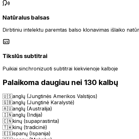
Natūralus balsas
Dirbtiniu intelektu paremtas balso klonavimas išlaiko natūr
Tikslūs subtitrai
Puikiai sinchronizuoti subtitrai kiekvienoje kalboje
Palaikoma daugiau nei 130 kalbų
🇺🇸
anglų (Jungtinės Amerikos Valstijos)
🇬🇧
anglų (Jungtinė Karalystė)
🇦🇺
anglų (Australija)
🇮🇳
anglų (Indija)
🇨🇳
kinų (supaprastinta)
🇹🇼
kinų (tradicinė)
🇪🇸
ispanų (Ispanija)