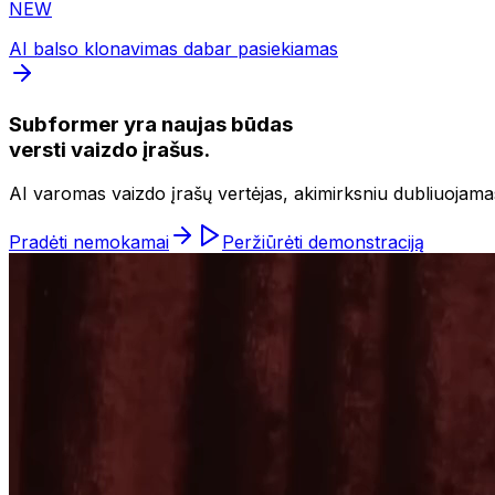
NEW
AI balso klonavimas dabar pasiekiamas
Subformer yra naujas būdas
versti vaizdo įrašus.
AI varomas vaizdo įrašų vertėjas, akimirksniu dubliuojamas
Pradėti nemokamai
Peržiūrėti demonstraciją