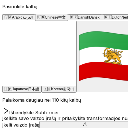
Pasirinkite kalbą
🇸🇦
Arabic
العربية
🇨🇳
Chinese
中文
🇩🇰
Danish
Dansk
🇳🇱
Dutch
Ned
🇯🇵
Japanese
日本語
🇰🇷
Korean
한국어
Palaikoma daugiau nei 110 kitų kalbų
Išbandykite Subformer
Įkelkite savo vaizdo įrašą ir pritaikykite transformacijos n
Įkelti vaizdo įrašą