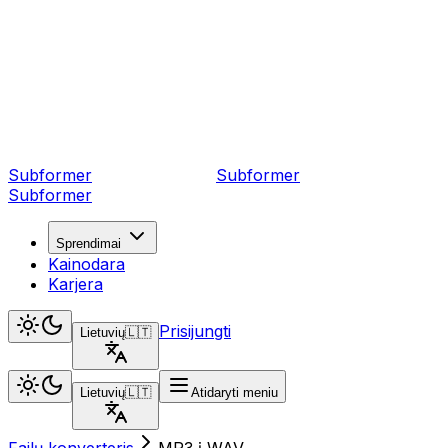
Subformer
Sub
former
Subformer
Sprendimai
Kainodara
Karjera
Prisijungti
Lietuvių
🇱🇹
Lietuvių
🇱🇹
Atidaryti meniu