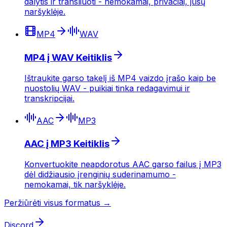
dalytis ir transliuoti - nemokamai, privačiai, jūsų
naršyklėje.
MP4
WAV
MP4 į WAV Keitiklis
Ištraukite garso takelį iš MP4 vaizdo įrašo kaip be
nuostolių WAV - puikiai tinka redagavimui ir
transkripcijai.
AAC
MP3
AAC į MP3 Keitiklis
Konvertuokite neapdorotus AAC garso failus į MP3
dėl didžiausio įrenginių suderinamumo -
nemokamai, tik naršyklėje.
Peržiūrėti visus formatus →
Discord