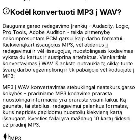
Kodėl konvertuoti MP3 į WAV?
Dauguma garso redagavimo įrankių - Audacity, Logic,
Pro Tools, Adobe Audition - teikia pirmenybę
nekompresuotam PCM garsui kaip darbo formatui.
Kiekvienąkart išsaugojus MP3, vėl atidarius jį
redagavimui ir vėl išsaugojus, nuostolingasis kodavimas
vyksta du kartus ir sustiprina artefaktus. Vienkartinis
konvertavimas į WAV iš anksto nutraukia tą ciklą: turite
švarų darbo egzempliorių ir tik pabaigoje vėl koduojate į
MP3.
MP3 į WAV konvertavimas stebuklingai neatskurs garso
kokybės - pradiniame MP3 kodavime prarasta
nuostolinga informacija yra prarasta visam laikui. Ką
gaunate, tai stabilus, redagavimui palankus formatas,
kuris nepridės papildomų nuostolių kiekvieną kartą
išsaugant. Išvesties failai yra maždaug 10 kartų didesni
už pradinį MP3.
MP3