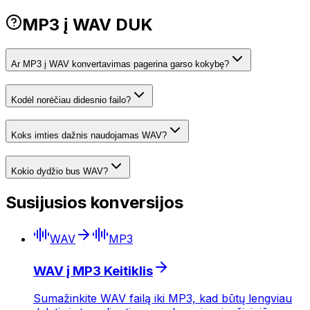
MP3 į WAV DUK
Ar MP3 į WAV konvertavimas pagerina garso kokybę?
Kodėl norėčiau didesnio failo?
Koks imties dažnis naudojamas WAV?
Kokio dydžio bus WAV?
Susijusios konversijos
WAV
MP3
WAV į MP3 Keitiklis
Sumažinkite WAV failą iki MP3, kad būtų lengviau