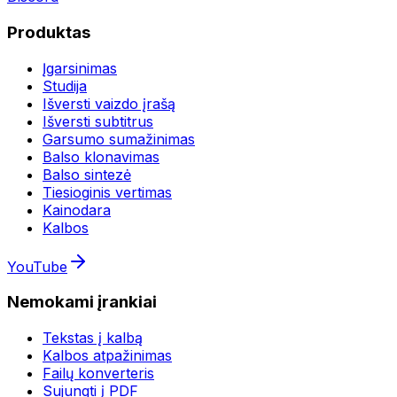
Produktas
Įgarsinimas
Studija
Išversti vaizdo įrašą
Išversti subtitrus
Garsumo sumažinimas
Balso klonavimas
Balso sintezė
Tiesioginis vertimas
Kainodara
Kalbos
YouTube
Nemokami įrankiai
Tekstas į kalbą
Kalbos atpažinimas
Failų konverteris
Sujungti į PDF