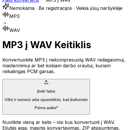
Failų konverteris
MP3 į WAV
Nemokama · Be registracijos · Veikia jūsų naršyklėje
MP3
→
WAV
MP3 į WAV Keitiklis
Konvertuokite MP3 į nekompresuotą WAV redagavimui,
masterinimui ar bet kokiam darbo srautui, kuriam
reikalingas PCM garsas.
Įkelti failus
Vilkti ir numesti arba spustelėkite, kad įkeltumėte
Priima audio/*
Nuvilkite vieną ar kelis – visi bus konvertuoti į WAV.
Eilutės eiga, masinis konvertavimas, ZIP atsisiuntimas.