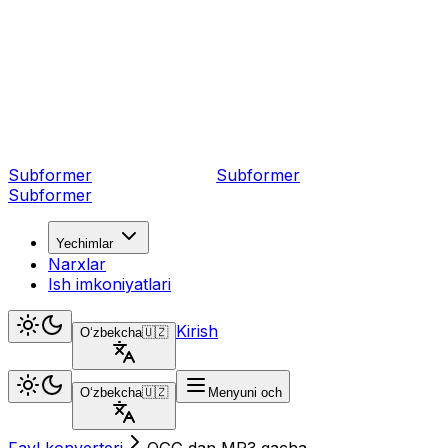
Subformer
Sub
former
Subformer
Yechimlar
Narxlar
Ish imkoniyatlari
Kirish
Oʻzbekcha
🇺🇿
Oʻzbekcha
🇺🇿
Menyuni och