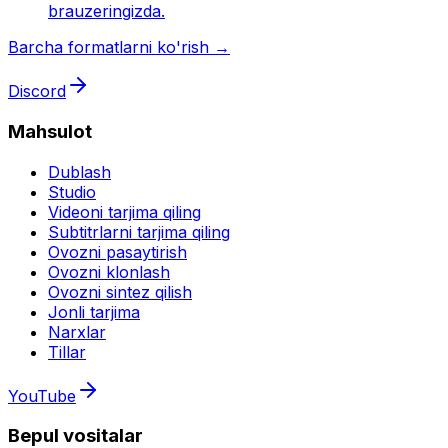
brauzeringizda.
Barcha formatlarni ko'rish →
Discord
Mahsulot
Dublash
Studio
Videoni tarjima qiling
Subtitrlarni tarjima qiling
Ovozni pasaytirish
Ovozni klonlash
Ovozni sintez qilish
Jonli tarjima
Narxlar
Tillar
YouTube
Bepul vositalar