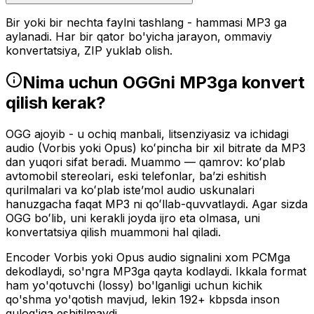
Bir yoki bir nechta faylni tashlang - hammasi MP3 ga
aylanadi. Har bir qator bo'yicha jarayon, ommaviy
konvertatsiya, ZIP yuklab olish.
Nima uchun OGGni MP3ga konvert
qilish kerak?
OGG ajoyib - u ochiq manbali, litsenziyasiz va ichidagi
audio (Vorbis yoki Opus) koʻpincha bir xil bitrate da MP3
dan yuqori sifat beradi. Muammo — qamrov: koʻplab
avtomobil stereolari, eski telefonlar, baʼzi eshitish
qurilmalari va koʻplab isteʼmol audio uskunalari
hanuzgacha faqat MP3 ni qoʻllab-quvvatlaydi. Agar sizda
OGG boʻlib, uni kerakli joyda ijro eta olmasa, uni
konvertatsiya qilish muammoni hal qiladi.
Encoder Vorbis yoki Opus audio signalini xom PCMga
dekodlaydi, so'ngra MP3ga qayta kodlaydi. Ikkala format
ham yo'qotuvchi (lossy) bo'lganligi uchun kichik
qo'shma yo'qotish mavjud, lekin 192+ kbpsda inson
qulog'iga eshitilmaydi.