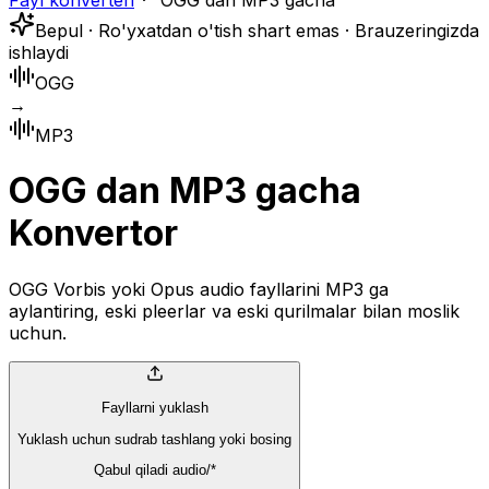
Fayl konverteri
OGG dan MP3 gacha
Bepul · Ro'yxatdan o'tish shart emas · Brauzeringizda
ishlaydi
OGG
→
MP3
OGG dan MP3 gacha
Konvertor
OGG Vorbis yoki Opus audio fayllarini MP3 ga
aylantiring, eski pleerlar va eski qurilmalar bilan moslik
uchun.
Fayllarni yuklash
Yuklash uchun sudrab tashlang yoki bosing
Qabul qiladi audio/*