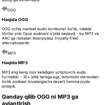
OGG
Haqida OGG
OGG ochiq manbali audio konteyner boʻlib, odatda
Vorbis yoki Opus audiosini oʻzida saqlaydi - bu MP3 va
AAC ga nisbatan litsenziyasiz (royalty-free)
alternativalardir.
MP3
Haqida MP3
MP3 eng keng mos keladigan yo‘qotuvchi audio
formatidir - 30+ yillik tarixga ega, avtomobil stereoidan
tortib podkast ilovalarigacha deyarli hamma joyda
ishlaydi.
Qanday qilib OGG ni MP3 ga
aylantirish