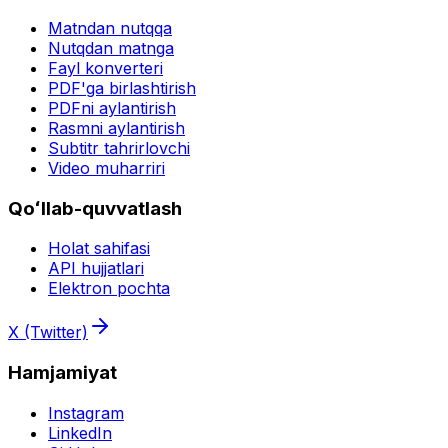
Matndan nutqqa
Nutqdan matnga
Fayl konverteri
PDF'ga birlashtirish
PDFni aylantirish
Rasmni aylantirish
Subtitr tahrirlovchi
Video muharriri
Qoʻllab-quvvatlash
Holat sahifasi
API hujjatlari
Elektron pochta
X (Twitter)
Hamjamiyat
Instagram
LinkedIn