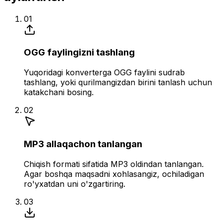
01
OGG faylingizni tashlang
Yuqoridagi konverterga OGG faylini sudrab
tashlang, yoki qurilmangizdan birini tanlash uchun
katakchani bosing.
02
MP3 allaqachon tanlangan
Chiqish formati sifatida MP3 oldindan tanlangan.
Agar boshqa maqsadni xohlasangiz, ochiladigan
ro'yxatdan uni o'zgartiring.
03