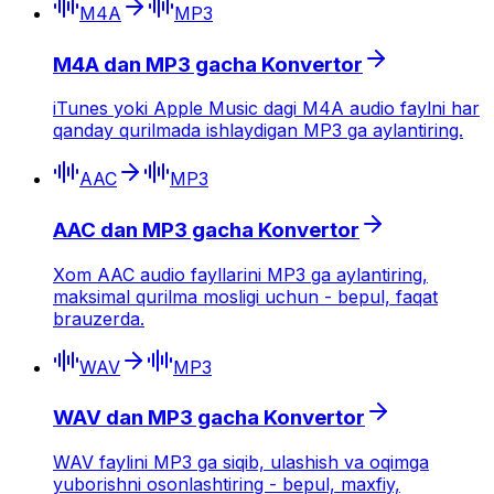
M4A
MP3
M4A dan MP3 gacha Konvertor
iTunes yoki Apple Music dagi M4A audio faylni har
qanday qurilmada ishlaydigan MP3 ga aylantiring.
AAC
MP3
AAC dan MP3 gacha Konvertor
Xom AAC audio fayllarini MP3 ga aylantiring,
maksimal qurilma mosligi uchun - bepul, faqat
brauzerda.
WAV
MP3
WAV dan MP3 gacha Konvertor
WAV faylini MP3 ga siqib, ulashish va oqimga
yuborishni osonlashtiring - bepul, maxfiy,