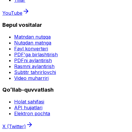
Tillar
YouTube
Bepul vositalar
Matndan nutqqa
Nutqdan matnga
Fayl konverteri
PDF'ga birlashtirish
PDFni aylantirish
Rasmni aylantirish
Subtitr tahrirlovchi
Video muharriri
Qoʻllab-quvvatlash
Holat sahifasi
API hujjatlari
Elektron pochta
X (Twitter)