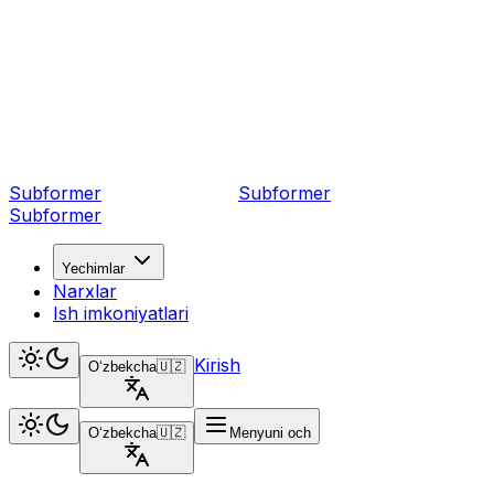
Subformer
Sub
former
Subformer
Yechimlar
Narxlar
Ish imkoniyatlari
Kirish
Oʻzbekcha
🇺🇿
Oʻzbekcha
🇺🇿
Menyuni och