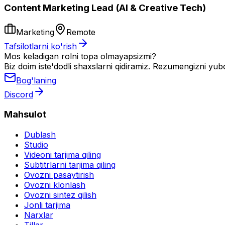
Content Marketing Lead (AI & Creative Tech)
Marketing
Remote
Tafsilotlarni ko'rish
Mos keladigan rolni topa olmayapsizmi?
Biz doim iste'dodli shaxslarni qidiramiz. Rezumengizni yub
Bog'laning
Discord
Mahsulot
Dublash
Studio
Videoni tarjima qiling
Subtitrlarni tarjima qiling
Ovozni pasaytirish
Ovozni klonlash
Ovozni sintez qilish
Jonli tarjima
Narxlar