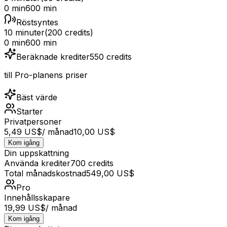
0 min
600 min
Röstsyntes
10 minuter
(
200
credits)
0 min
600 min
Beräknade krediter
550
credits
till Pro-planens priser
Bäst värde
Starter
Privatpersoner
5,49 US$
/ månad
10,00 US$
Kom igång
Din uppskattning
Använda krediter
700
credits
Total månadskostnad
549,00 US$
Pro
Innehållsskapare
19,99 US$
/ månad
Kom igång