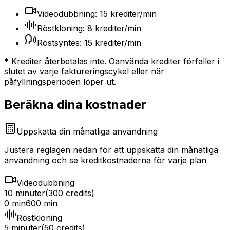
Videodubbning: 15 krediter/min
Röstkloning: 8 krediter/min
Röstsyntes: 15 krediter/min
* Krediter återbetalas inte. Oanvända krediter förfaller i
slutet av varje faktureringscykel eller när
påfyllningsperioden löper ut.
Beräkna dina kostnader
Uppskatta din månatliga användning
Justera reglagen nedan för att uppskatta din månatliga
användning och se kreditkostnaderna för varje plan
Videodubbning
10 minuter
(
300
credits)
0 min
600 min
Röstkloning
5 minuter
(
50
credits)