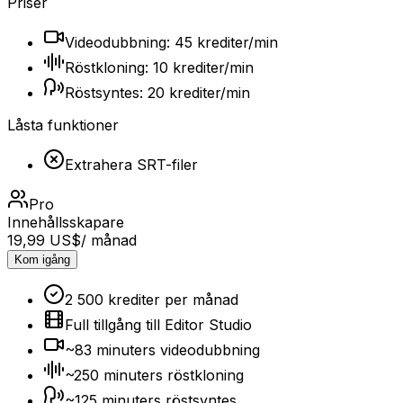
Priser
Videodubbning: 45 krediter/min
Röstkloning: 10 krediter/min
Röstsyntes: 20 krediter/min
Låsta funktioner
Extrahera SRT-filer
Pro
Innehållsskapare
19,99 US$
/ månad
Kom igång
2 500 krediter per månad
Full tillgång till Editor Studio
~83 minuters videodubbning
~250 minuters röstkloning
~125 minuters röstsyntes