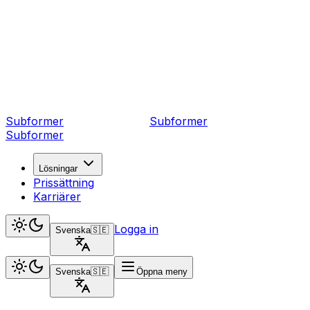
Subformer
Sub
former
Subformer
Lösningar
Prissättning
Karriärer
Logga in
Svenska
🇸🇪
Svenska
🇸🇪
Öppna meny