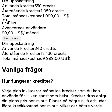
Din uppskattning
Använda krediter
550
credits
Återstående krediter
1 950
credits
Total månadskostnad
1 999,00 US$
Plus
Avancerade användare
99,99 US$
/ månad
Kom igång
Din uppskattning
Använda krediter
340
credits
Återstående krediter
12 160
credits
Total månadskostnad
9 999,00 US$
Vanliga frågor
Hur fungerar krediter?
Varje plan inkluderar månatliga krediter som du kan
använda för vilken tjänst som helst. Krediter dras enligt
din plans pris per minut. Planer på högre nivå erbjuder
lägre kreditkostnad per minut, vilket ger bättre värde.