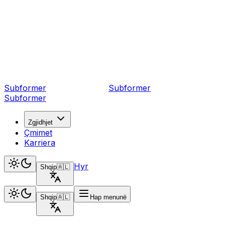
Subformer
Sub
former
Subformer
Zgjidhjet
Çmimet
Karriera
Hyr
Shqip
🇦🇱
Shqip
🇦🇱
Hap menunë