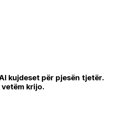
AI
kujdeset për pjesën tjetër.
- vetëm
krijo
.