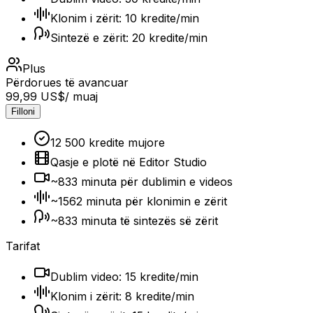
Klonim i zërit: 10 kredite/min
Sintezë e zërit: 20 kredite/min
Plus
Përdorues të avancuar
99,99 US$
/ muaj
Filloni
12 500 kredite mujore
Qasje e plotë në Editor Studio
~833 minuta për dublimin e videos
~1562 minuta për klonimin e zërit
~833 minuta të sintezës së zërit
Tarifat
Dublim video: 15 kredite/min
Klonim i zërit: 8 kredite/min