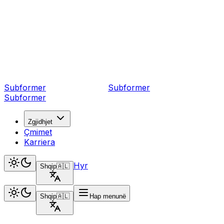
Subformer
Sub
former
Subformer
Zgjidhjet
Çmimet
Karriera
Hyr
Shqip
🇦🇱
Shqip
🇦🇱
Hap menunë