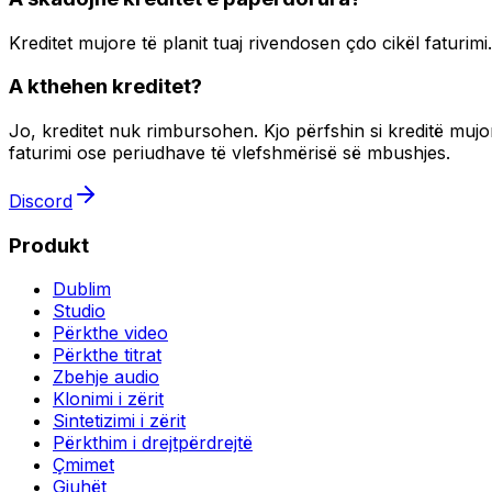
Kreditet mujore të planit tuaj rivendosen çdo cikël faturim
A kthehen kreditet?
Jo, kreditet nuk rimbursohen. Kjo përfshin si kreditë mujo
faturimi ose periudhave të vlefshmërisë së mbushjes.
Discord
Produkt
Dublim
Studio
Përkthe video
Përkthe titrat
Zbehje audio
Klonimi i zërit
Sintetizimi i zërit
Përkthim i drejtpërdrejtë
Çmimet
Gjuhët