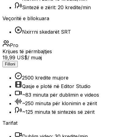
Sintezë e zërit: 20 kredite/min
Veçoritë e bllokuara
Nxirrni skedarët SRT
Pro
Krijues të përmbajtjes
19,99 US$
/ muaj
Filloni
2500 kredite mujore
Qasje e plotë në Editor Studio
~83 minuta për dublimin e videos
~250 minuta për klonimin e zërit
~125 minuta të sintezës së zërit
Tarifat
Dublim video: 30 kredite/min