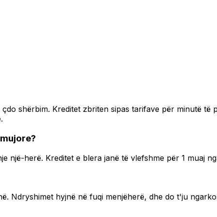
do shërbim. Kreditet zbriten sipas tarifave për minutë të pl
.
a mujore?
 një-herë. Kreditet e blera janë të vlefshme për 1 muaj nga
hë. Ndryshimet hyjnë në fuqi menjëherë, dhe do t'ju ngarkoh