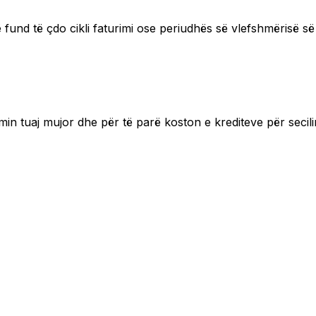
fund të çdo cikli faturimi ose periudhës së vlefshmërisë s
min tuaj mujor dhe për të parë koston e krediteve për secili