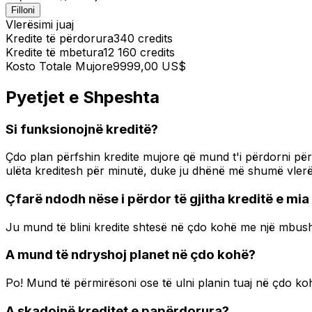
Filloni
Vlerësimi juaj
Kredite të përdorura
340
credits
Kredite të mbetura
12 160
credits
Kosto Totale Mujore
9999,00 US$
Pyetjet e Shpeshta
Si funksionojnë kreditë?
Çdo plan përfshin kredite mujore që mund t'i përdorni për ç
ulëta kreditesh për minutë, duke ju dhënë më shumë vlerë
Çfarë ndodh nëse i përdor të gjitha kreditë e mi
Ju mund të blini kredite shtesë në çdo kohë me një mbushje
A mund të ndryshoj planet në çdo kohë?
Po! Mund të përmirësoni ose të ulni planin tuaj në çdo ko
A skadojnë kreditet e papërdorura?