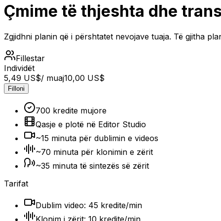
Çmime të thjeshta dhe tran
Zgjidhni planin që i përshtatet nevojave tuaja. Të gjitha pl
Fillestar
Individët
5,49 US$
/ muaj
10,00 US$
Filloni
700 kredite mujore
Qasje e plotë në Editor Studio
~15 minuta për dublimin e videos
~70 minuta për klonimin e zërit
~35 minuta të sintezës së zërit
Tarifat
Dublim video: 45 kredite/min
Klonim i zërit: 10 kredite/min