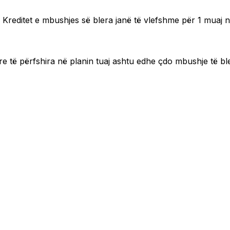
i. Kreditet e mbushjes së blera janë të vlefshme për 1 muaj n
re të përfshira në planin tuaj ashtu edhe çdo mbushje të bl