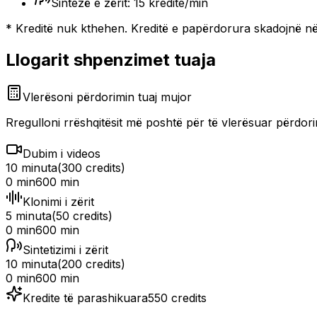
Sintezë e zërit: 15 kredite/min
* Kreditë nuk kthehen. Kreditë e papërdorura skadojnë në 
Llogarit shpenzimet tuaja
Vlerësoni përdorimin tuaj mujor
Rregulloni rrëshqitësit më poshtë për të vlerësuar përdori
Dubim i videos
10 minuta
(
300
credits)
0 min
600 min
Klonimi i zërit
5 minuta
(
50
credits)
0 min
600 min
Sintetizimi i zërit
10 minuta
(
200
credits)
0 min
600 min
Kredite të parashikuara
550
credits