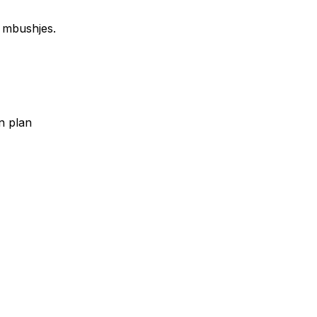
ë mbushjes.
n plan