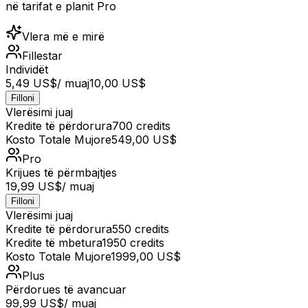
në tarifat e planit Pro
Vlera më e mirë
Fillestar
Individët
5,49 US$
/ muaj
10,00 US$
Filloni
Vlerësimi juaj
Kredite të përdorura
700
credits
Kosto Totale Mujore
549,00 US$
Pro
Krijues të përmbajtjes
19,99 US$
/ muaj
Filloni
Vlerësimi juaj
Kredite të përdorura
550
credits
Kredite të mbetura
1950
credits
Kosto Totale Mujore
1999,00 US$
Plus
Përdorues të avancuar
99,99 US$
/ muaj