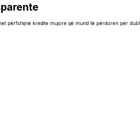
sparente
anet përfshijnë kredite mujore që mund të përdoren për dublim