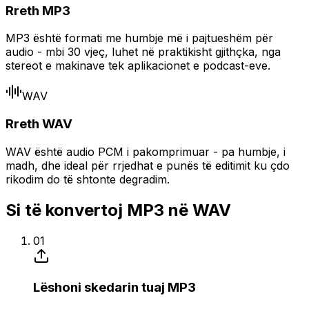
Rreth MP3
MP3 është formati me humbje më i pajtueshëm për
audio - mbi 30 vjeç, luhet në praktikisht gjithçka, nga
stereot e makinave tek aplikacionet e podcast-eve.
WAV
Rreth WAV
WAV është audio PCM i pakomprimuar - pa humbje, i
madh, dhe ideal për rrjedhat e punës të editimit ku çdo
rikodim do të shtonte degradim.
Si të konvertoj MP3 në WAV
01
Lëshoni skedarin tuaj MP3