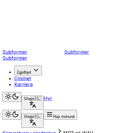
Subformer
Sub
former
Subformer
Zgjidhjet
Çmimet
Karriera
Hyr
Shqip
🇦🇱
Shqip
🇦🇱
Hap menunë