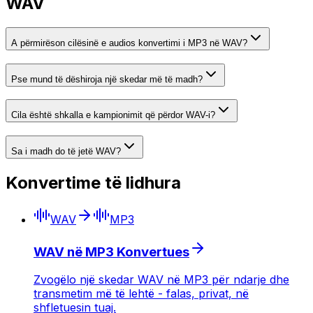
WAV
A përmirëson cilësinë e audios konvertimi i MP3 në WAV?
Pse mund të dëshiroja një skedar më të madh?
Cila është shkalla e kampionimit që përdor WAV-i?
Sa i madh do të jetë WAV?
Konvertime të lidhura
WAV
MP3
WAV në MP3 Konvertues
Zvogëlo një skedar WAV në MP3 për ndarje dhe
transmetim më të lehtë - falas, privat, në
shfletuesin tuaj.