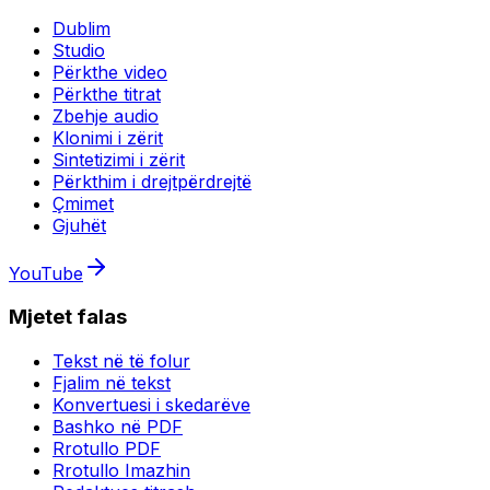
Dublim
Studio
Përkthe video
Përkthe titrat
Zbehje audio
Klonimi i zërit
Sintetizimi i zërit
Përkthim i drejtpërdrejtë
Çmimet
Gjuhët
YouTube
Mjetet falas
Tekst në të folur
Fjalim në tekst
Konvertuesi i skedarëve
Bashko në PDF
Rrotullo PDF
Rrotullo Imazhin