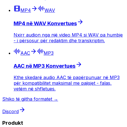
MP4
WAV
MP4 në WAV Konvertues
Nxirr audion nga një video MP4 si WAV pa humbje
- i përsosur për redaktim dhe transkriptim.
AAC
MP3
AAC në MP3 Konvertues
Kthe skedarë audio AAC të papërpunuar në MP3
për kompatibilitet maksimal me pajisjet - falas,
vetëm në shfletues.
Shiko të gjitha formatet →
Discord
Produkt