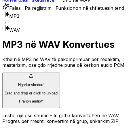
Konvertuesi i skedarëve
MP3 në WAV
Falas · Pa regjistrim · Funksionon në shfletuesin tënd
MP3
→
WAV
MP3 në WAV Konvertues
Kthe një MP3 në WAV të pakomprimuar për redaktim,
masterizim, ose çdo rrjedhë pune që kërkon audio PCM.
Ngarko skedarë
Drag and drop or click to upload
Pranon audio/*
Lësho një ose shumë - të gjitha konvertohen në WAV.
Progres për rresht, konvertim në grup, shkarkim ZIP.