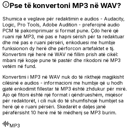
Pse të konvertoni MP3 në WAV?
Shumica e veglave për redaktimin e audios - Audacity,
Logic, Pro Tools, Adobe Audition - preferojnë audio
PCM të pakomprimuar si format pune. Çdo herë që
ruani një MP3, më pas e hapni sërish për ta redaktuar
dhe më pas e ruani përsëri, enkoduesi me humbje
funksionon dy herë dhe përforcon artefaktet e tij.
Konvertimi një herë në WAV në fillim prish atë cikël:
mbani një kopje pune të pastër dhe rikodoni në MP3
vetëm në fund.
Konvertimi i MP3 në WAV nuk do të rikthejë magjikisht
cilësinë e audios - informacioni me humbje që u hodh
gjatë enkodimit fillestar të MP3 është zhdukur për mirë.
Ajo që fitoni është një format i qëndrueshëm, miqësor
për redaktorët, i cili nuk do të shumfishojë humbjet sa
herë që e ruani përsëri. Skedarët e daljes janë
përafërsisht 10 herë më të mëdhenj se MP3 burim.
MP3