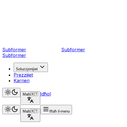
Subformer
Sub
former
Subformer
Soluzzjonijiet
Prezzijiet
Karrieri
Idħol
Malti
🇲🇹
Malti
🇲🇹
Iftaħ il-menu