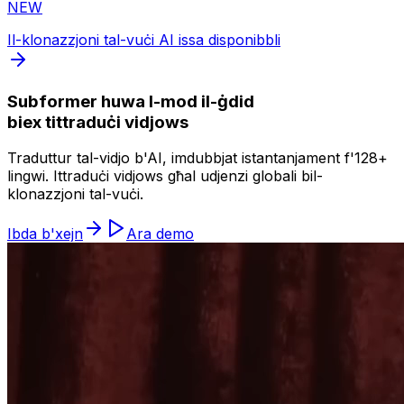
NEW
Il-klonazzjoni tal-vuċi AI issa disponibbli
Subformer huwa l-mod il-ġdid
biex tittraduċi vidjows
Traduttur tal-vidjo b'AI, imdubbjat istantanjament f'128+
lingwi. Ittraduċi vidjows għal udjenzi globali bil-
klonazzjoni tal-vuċi.
Ibda b'xejn
Ara demo