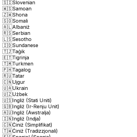
🇸🇮
Slovenian
🇼🇸
Samoan
🇿🇼
Shona
🇸🇴
Somali
🇦🇱
Albaniż
🇷🇸
Serbian
🇱🇸
Sesotho
🇮🇩
Sundanese
🇹🇯
Taġik
🇪🇹
Tigrinja
🇹🇲
Turkmen
🇵🇭
Tagalog
🇷🇺
Tatar
🇨🇳
Ujgur
🇺🇦
Ukrain
🇺🇿
Użbek
🇺🇸
Ingliż (Stati Uniti)
🇬🇧
Ingliż (Ir-Renju Unit)
🇦🇺
Ingliż (Awstralja)
🇮🇳
Ingliż (Indja)
🇨🇳
Ċiniż (Simplifikat)
🇹🇼
Ċiniż (Tradizzjonali)
🇪🇸
Spanjol (Spanja)