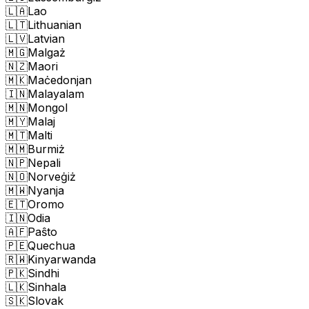
🇱🇦
Lao
🇱🇹
Lithuanian
🇱🇻
Latvian
🇲🇬
Malgaż
🇳🇿
Maori
🇲🇰
Maċedonjan
🇮🇳
Malayalam
🇲🇳
Mongol
🇲🇾
Malaj
🇲🇹
Malti
🇲🇲
Burmiż
🇳🇵
Nepali
🇳🇴
Norveġiż
🇲🇼
Nyanja
🇪🇹
Oromo
🇮🇳
Odia
🇦🇫
Paŝto
🇵🇪
Quechua
🇷🇼
Kinyarwanda
🇵🇰
Sindhi
🇱🇰
Sinhala
🇸🇰
Slovak