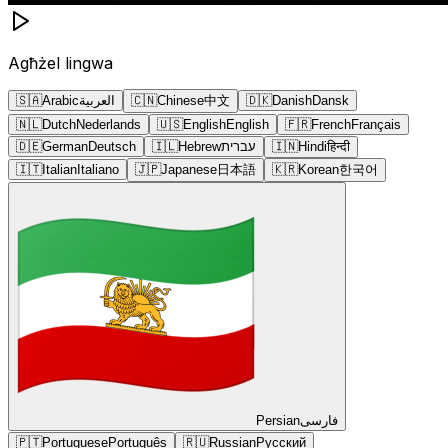
Agħżel lingwa
🇸🇦
Arabic
العربية
🇨🇳
Chinese
中文
🇩🇰
Danish
Dansk
🇳🇱
Dutch
Nederlands
🇺🇸
English
English
🇫🇷
French
Français
🇩🇪
German
Deutsch
🇮🇱
Hebrew
עברית
🇮🇳
Hindi
हिन्दी
🇮🇹
Italian
Italiano
🇯🇵
Japanese
日本語
🇰🇷
Korean
한국어
Persian
فارسی
🇵🇹
Portuguese
Português
🇷🇺
Russian
Русский