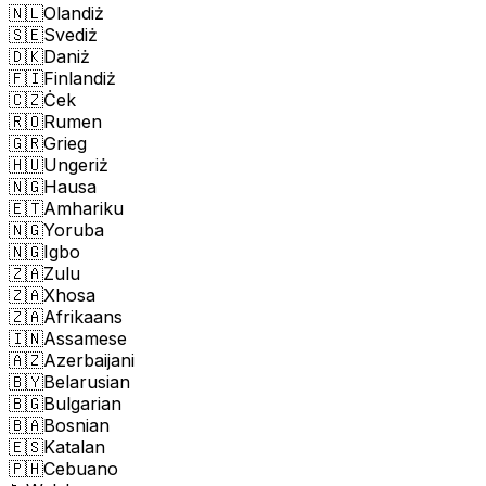
🇳🇱
Olandiż
🇸🇪
Svediż
🇩🇰
Daniż
🇫🇮
Finlandiż
🇨🇿
Ċek
🇷🇴
Rumen
🇬🇷
Grieg
🇭🇺
Ungeriż
🇳🇬
Hausa
🇪🇹
Amhariku
🇳🇬
Yoruba
🇳🇬
Igbo
🇿🇦
Zulu
🇿🇦
Xhosa
🇿🇦
Afrikaans
🇮🇳
Assamese
🇦🇿
Azerbaijani
🇧🇾
Belarusian
🇧🇬
Bulgarian
🇧🇦
Bosnian
🇪🇸
Katalan
🇵🇭
Cebuano