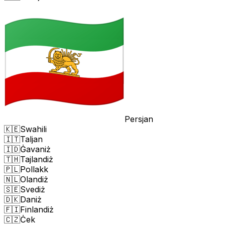
Persjan
🇰🇪
Swahili
🇮🇹
Taljan
🇮🇩
Ġavaniż
🇹🇭
Tajlandiż
🇵🇱
Pollakk
🇳🇱
Olandiż
🇸🇪
Svediż
🇩🇰
Daniż
🇫🇮
Finlandiż
🇨🇿
Ċek