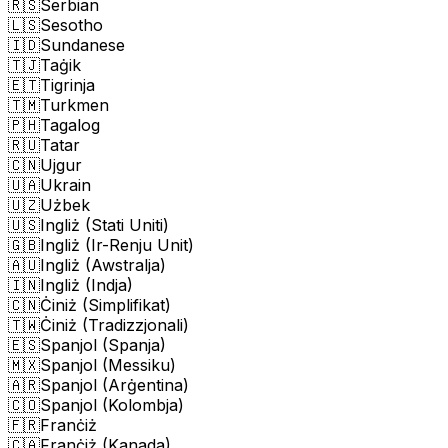
🇷🇸
Serbian
🇱🇸
Sesotho
🇮🇩
Sundanese
🇹🇯
Taġik
🇪🇹
Tigrinja
🇹🇲
Turkmen
🇵🇭
Tagalog
🇷🇺
Tatar
🇨🇳
Ujgur
🇺🇦
Ukrain
🇺🇿
Użbek
🇺🇸
Ingliż (Stati Uniti)
🇬🇧
Ingliż (Ir-Renju Unit)
🇦🇺
Ingliż (Awstralja)
🇮🇳
Ingliż (Indja)
🇨🇳
Ċiniż (Simplifikat)
🇹🇼
Ċiniż (Tradizzjonali)
🇪🇸
Spanjol (Spanja)
🇲🇽
Spanjol (Messiku)
🇦🇷
Spanjol (Arġentina)
🇨🇴
Spanjol (Kolombja)
🇫🇷
Franċiż
🇨🇦
Franċiż (Kanada)