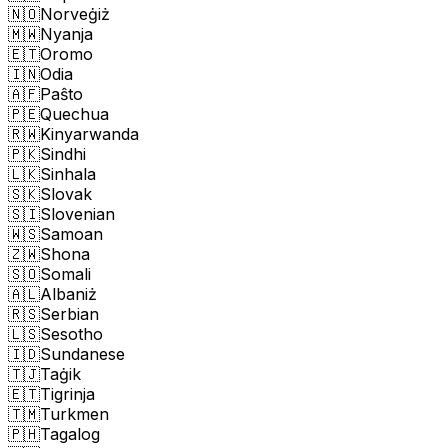
🇳🇴
Norveġiż
🇲🇼
Nyanja
🇪🇹
Oromo
🇮🇳
Odia
🇦🇫
Paŝto
🇵🇪
Quechua
🇷🇼
Kinyarwanda
🇵🇰
Sindhi
🇱🇰
Sinhala
🇸🇰
Slovak
🇸🇮
Slovenian
🇼🇸
Samoan
🇿🇼
Shona
🇸🇴
Somali
🇦🇱
Albaniż
🇷🇸
Serbian
🇱🇸
Sesotho
🇮🇩
Sundanese
🇹🇯
Taġik
🇪🇹
Tigrinja
🇹🇲
Turkmen
🇵🇭
Tagalog