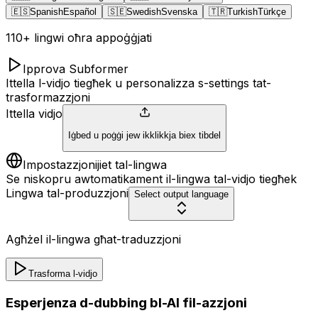
🇪🇸
Spanish
Español
🇸🇪
Swedish
Svenska
🇹🇷
Turkish
Türkçe
110+ lingwi oħra appoġġjati
Ipprova Subformer
Ittella l-vidjo tiegħek u personalizza s-settings tat-
trasformazzjoni
Ittella vidjo
Iġbed u poġġi jew ikklikkja biex tibdel
Impostazzjonijiet tal-lingwa
Se niskopru awtomatikament il-lingwa tal-vidjo tiegħek
Lingwa tal-produzzjoni
Select output language
Agħżel il-lingwa għat-traduzzjoni
Trasforma l-vidjo
Esperjenza d-dubbing bl-AI fil-azzjoni