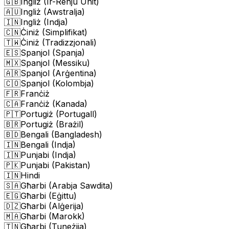
🇬🇧
Ingliż (Ir-Renju Unit)
🇦🇺
Ingliż (Awstralja)
🇮🇳
Ingliż (Indja)
🇨🇳
Ċiniż (Simplifikat)
🇹🇼
Ċiniż (Tradizzjonali)
🇪🇸
Spanjol (Spanja)
🇲🇽
Spanjol (Messiku)
🇦🇷
Spanjol (Arġentina)
🇨🇴
Spanjol (Kolombja)
🇫🇷
Franċiż
🇨🇦
Franċiż (Kanada)
🇵🇹
Portugiż (Portugall)
🇧🇷
Portugiż (Brażil)
🇧🇩
Bengali (Bangladesh)
🇮🇳
Bengali (Indja)
🇮🇳
Punjabi (Indja)
🇵🇰
Punjabi (Pakistan)
🇮🇳
Hindi
🇸🇦
Għarbi (Arabja Sawdita)
🇪🇬
Għarbi (Eġittu)
🇩🇿
Għarbi (Alġerija)
🇲🇦
Għarbi (Marokk)
🇹🇳
Għarbi (Tuneżija)