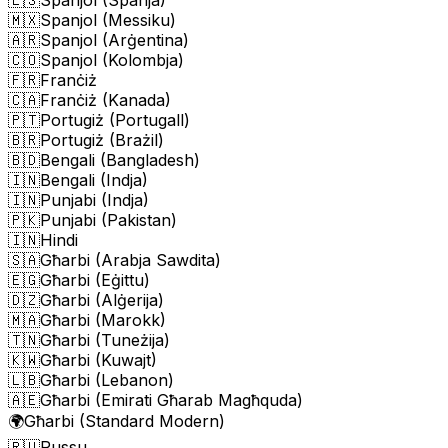
🇲🇽
Spanjol (Messiku)
🇦🇷
Spanjol (Arġentina)
🇨🇴
Spanjol (Kolombja)
🇫🇷
Franċiż
🇨🇦
Franċiż (Kanada)
🇵🇹
Portugiż (Portugall)
🇧🇷
Portugiż (Brażil)
🇧🇩
Bengali (Bangladesh)
🇮🇳
Bengali (Indja)
🇮🇳
Punjabi (Indja)
🇵🇰
Punjabi (Pakistan)
🇮🇳
Hindi
🇸🇦
Għarbi (Arabja Sawdita)
🇪🇬
Għarbi (Eġittu)
🇩🇿
Għarbi (Alġerija)
🇲🇦
Għarbi (Marokk)
🇹🇳
Għarbi (Tuneżija)
🇰🇼
Għarbi (Kuwajt)
🇱🇧
Għarbi (Lebanon)
🇦🇪
Għarbi (Emirati Għarab Magħquda)
🌍
Għarbi (Standard Modern)
🇷🇺
Russu