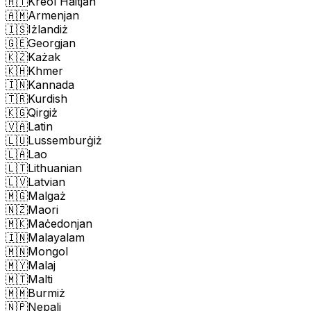
🇭🇹
Kreol Haitjan
🇦🇲
Armenjan
🇮🇸
Iżlandiż
🇬🇪
Georgjan
🇰🇿
Każak
🇰🇭
Khmer
🇮🇳
Kannada
🇹🇷
Kurdish
🇰🇬
Qirgiż
🇻🇦
Latin
🇱🇺
Lussemburġiż
🇱🇦
Lao
🇱🇹
Lithuanian
🇱🇻
Latvian
🇲🇬
Malgaż
🇳🇿
Maori
🇲🇰
Maċedonjan
🇮🇳
Malayalam
🇲🇳
Mongol
🇲🇾
Malaj
🇲🇹
Malti
🇲🇲
Burmiż
🇳🇵
Nepali