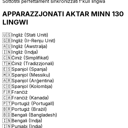
Sottotitli perfettament sinkronizzati f'kull lingwa
APPARAZZJONATI AKTAR MINN 130
LINGWI
🇺🇸
Ingliż (Stati Uniti)
🇬🇧
Ingliż (Ir-Renju Unit)
🇦🇺
Ingliż (Awstralja)
🇮🇳
Ingliż (Indja)
🇨🇳
Ċiniż (Simplifikat)
🇹🇼
Ċiniż (Tradizzjonali)
🇪🇸
Spanjol (Spanja)
🇲🇽
Spanjol (Messiku)
🇦🇷
Spanjol (Arġentina)
🇨🇴
Spanjol (Kolombja)
🇫🇷
Franċiż
🇨🇦
Franċiż (Kanada)
🇵🇹
Portugiż (Portugall)
🇧🇷
Portugiż (Brażil)
🇧🇩
Bengali (Bangladesh)
🇮🇳
Bengali (Indja)
🇮🇳
Punjabi (Indja)