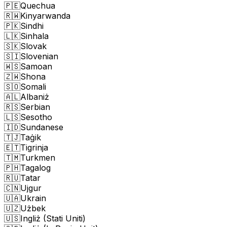
🇵🇪
Quechua
🇷🇼
Kinyarwanda
🇵🇰
Sindhi
🇱🇰
Sinhala
🇸🇰
Slovak
🇸🇮
Slovenian
🇼🇸
Samoan
🇿🇼
Shona
🇸🇴
Somali
🇦🇱
Albaniż
🇷🇸
Serbian
🇱🇸
Sesotho
🇮🇩
Sundanese
🇹🇯
Taġik
🇪🇹
Tigrinja
🇹🇲
Turkmen
🇵🇭
Tagalog
🇷🇺
Tatar
🇨🇳
Ujgur
🇺🇦
Ukrain
🇺🇿
Użbek
🇺🇸
Ingliż (Stati Uniti)