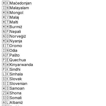
🇲🇰
Maċedonjan
🇮🇳
Malayalam
🇲🇳
Mongol
🇲🇾
Malaj
🇲🇹
Malti
🇲🇲
Burmiż
🇳🇵
Nepali
🇳🇴
Norveġiż
🇲🇼
Nyanja
🇪🇹
Oromo
🇮🇳
Odia
🇦🇫
Paŝto
🇵🇪
Quechua
🇷🇼
Kinyarwanda
🇵🇰
Sindhi
🇱🇰
Sinhala
🇸🇰
Slovak
🇸🇮
Slovenian
🇼🇸
Samoan
🇿🇼
Shona
🇸🇴
Somali
🇦🇱
Albaniż