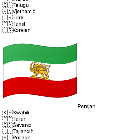
🇮🇳
Telugu
🇻🇳
Vjetnamiż
🇹🇷
Tork
🇮🇳
Tamil
🇰🇷
Korejan
Persjan
🇰🇪
Swahili
🇮🇹
Taljan
🇮🇩
Ġavaniż
🇹🇭
Tajlandiż
🇵🇱
Pollakk