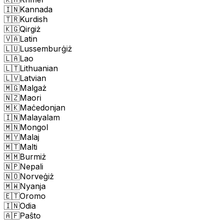
🇮🇳
Kannada
🇹🇷
Kurdish
🇰🇬
Qirgiż
🇻🇦
Latin
🇱🇺
Lussemburġiż
🇱🇦
Lao
🇱🇹
Lithuanian
🇱🇻
Latvian
🇲🇬
Malgaż
🇳🇿
Maori
🇲🇰
Maċedonjan
🇮🇳
Malayalam
🇲🇳
Mongol
🇲🇾
Malaj
🇲🇹
Malti
🇲🇲
Burmiż
🇳🇵
Nepali
🇳🇴
Norveġiż
🇲🇼
Nyanja
🇪🇹
Oromo
🇮🇳
Odia
🇦🇫
Paŝto