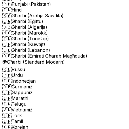
🇵🇰
Punjabi (Pakistan)
🇮🇳
Hindi
🇸🇦
Għarbi (Arabja Sawdita)
🇪🇬
Għarbi (Eġittu)
🇩🇿
Għarbi (Alġerija)
🇲🇦
Għarbi (Marokk)
🇹🇳
Għarbi (Tuneżija)
🇰🇼
Għarbi (Kuwajt)
🇱🇧
Għarbi (Lebanon)
🇦🇪
Għarbi (Emirati Għarab Magħquda)
🌍
Għarbi (Standard Modern)
🇷🇺
Russu
🇵🇰
Urdu
🇮🇩
Indoneżjan
🇩🇪
Ġermaniż
🇯🇵
Ġappuniż
🇮🇳
Marathi
🇮🇳
Telugu
🇻🇳
Vjetnamiż
🇹🇷
Tork
🇮🇳
Tamil
🇰🇷
Korejan