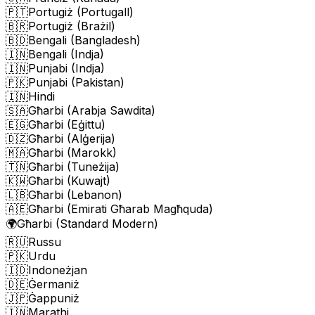
🇵🇹
Portugiż (Portugall)
🇧🇷
Portugiż (Brażil)
🇧🇩
Bengali (Bangladesh)
🇮🇳
Bengali (Indja)
🇮🇳
Punjabi (Indja)
🇵🇰
Punjabi (Pakistan)
🇮🇳
Hindi
🇸🇦
Għarbi (Arabja Sawdita)
🇪🇬
Għarbi (Eġittu)
🇩🇿
Għarbi (Alġerija)
🇲🇦
Għarbi (Marokk)
🇹🇳
Għarbi (Tuneżija)
🇰🇼
Għarbi (Kuwajt)
🇱🇧
Għarbi (Lebanon)
🇦🇪
Għarbi (Emirati Għarab Magħquda)
🌍
Għarbi (Standard Modern)
🇷🇺
Russu
🇵🇰
Urdu
🇮🇩
Indoneżjan
🇩🇪
Ġermaniż
🇯🇵
Ġappuniż
🇮🇳
Marathi