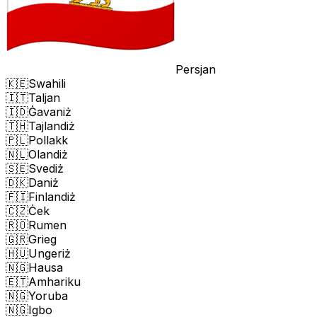
Persjan
🇰🇪
Swahili
🇮🇹
Taljan
🇮🇩
Ġavaniż
🇹🇭
Tajlandiż
🇵🇱
Pollakk
🇳🇱
Olandiż
🇸🇪
Svediż
🇩🇰
Daniż
🇫🇮
Finlandiż
🇨🇿
Ċek
🇷🇴
Rumen
🇬🇷
Grieg
🇭🇺
Ungeriż
🇳🇬
Hausa
🇪🇹
Amhariku
🇳🇬
Yoruba
🇳🇬
Igbo