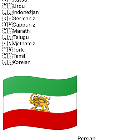
🇵🇰
Urdu
🇮🇩
Indoneżjan
🇩🇪
Ġermaniż
🇯🇵
Ġappuniż
🇮🇳
Marathi
🇮🇳
Telugu
🇻🇳
Vjetnamiż
🇹🇷
Tork
🇮🇳
Tamil
🇰🇷
Korejan
Persjan