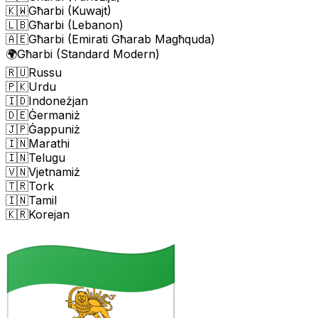
🇰🇼
Għarbi (Kuwajt)
🇱🇧
Għarbi (Lebanon)
🇦🇪
Għarbi (Emirati Għarab Magħquda)
🌍
Għarbi (Standard Modern)
🇷🇺
Russu
🇵🇰
Urdu
🇮🇩
Indoneżjan
🇩🇪
Ġermaniż
🇯🇵
Ġappuniż
🇮🇳
Marathi
🇮🇳
Telugu
🇻🇳
Vjetnamiż
🇹🇷
Tork
🇮🇳
Tamil
🇰🇷
Korejan