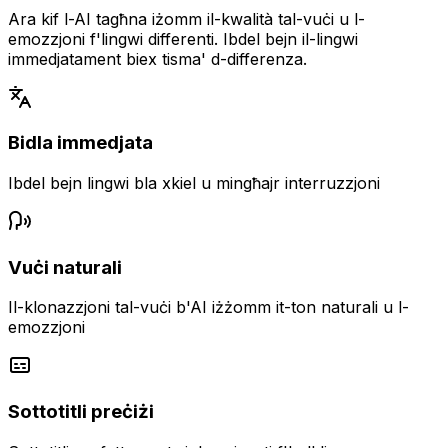
Ara kif l-AI tagħna iżomm il-kwalità tal-vuċi u l-
emozzjoni f'lingwi differenti. Ibdel bejn il-lingwi
immedjatament biex tisma' d-differenza.
Bidla immedjata
Ibdel bejn lingwi bla xkiel u mingħajr interruzzjoni
Vuċi naturali
Il-klonazzjoni tal-vuċi b'AI iżżomm it-ton naturali u l-
emozzjoni
Sottotitli preċiżi