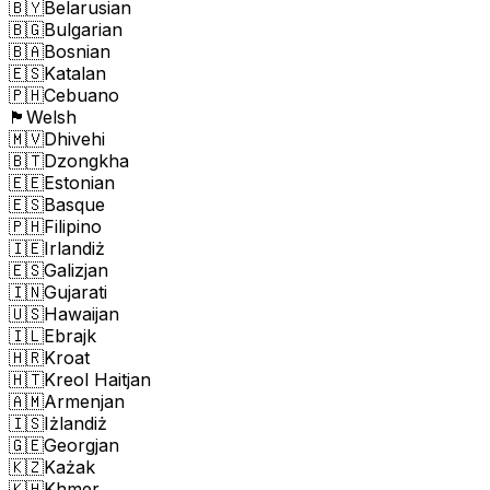
🇧🇾
Belarusian
🇧🇬
Bulgarian
🇧🇦
Bosnian
🇪🇸
Katalan
🇵🇭
Cebuano
🏴󠁧󠁢󠁷󠁬󠁳󠁿
Welsh
🇲🇻
Dhivehi
🇧🇹
Dzongkha
🇪🇪
Estonian
🇪🇸
Basque
🇵🇭
Filipino
🇮🇪
Irlandiż
🇪🇸
Galizjan
🇮🇳
Gujarati
🇺🇸
Hawaijan
🇮🇱
Ebrajk
🇭🇷
Kroat
🇭🇹
Kreol Haitjan
🇦🇲
Armenjan
🇮🇸
Iżlandiż
🇬🇪
Georgjan
🇰🇿
Każak
🇰🇭
Khmer