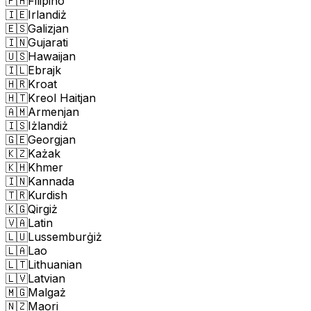
🇵🇭
Filipino
🇮🇪
Irlandiż
🇪🇸
Galizjan
🇮🇳
Gujarati
🇺🇸
Hawaijan
🇮🇱
Ebrajk
🇭🇷
Kroat
🇭🇹
Kreol Haitjan
🇦🇲
Armenjan
🇮🇸
Iżlandiż
🇬🇪
Georgjan
🇰🇿
Każak
🇰🇭
Khmer
🇮🇳
Kannada
🇹🇷
Kurdish
🇰🇬
Qirgiż
🇻🇦
Latin
🇱🇺
Lussemburġiż
🇱🇦
Lao
🇱🇹
Lithuanian
🇱🇻
Latvian
🇲🇬
Malgaż
🇳🇿
Maori