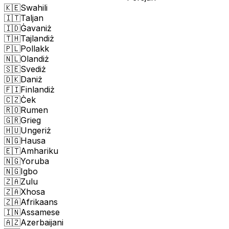
🇰🇪
Swahili
🇮🇹
Taljan
🇮🇩
Ġavaniż
🇹🇭
Tajlandiż
🇵🇱
Pollakk
🇳🇱
Olandiż
🇸🇪
Svediż
🇩🇰
Daniż
🇫🇮
Finlandiż
🇨🇿
Ċek
🇷🇴
Rumen
🇬🇷
Grieg
🇭🇺
Ungeriż
🇳🇬
Hausa
🇪🇹
Amhariku
🇳🇬
Yoruba
🇳🇬
Igbo
🇿🇦
Zulu
🇿🇦
Xhosa
🇿🇦
Afrikaans
🇮🇳
Assamese
🇦🇿
Azerbaijani