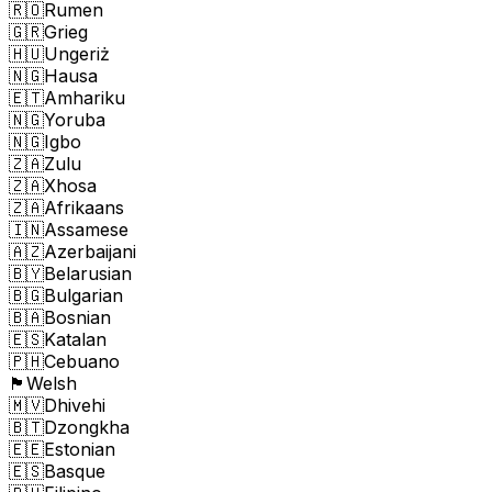
🇷🇴
Rumen
🇬🇷
Grieg
🇭🇺
Ungeriż
🇳🇬
Hausa
🇪🇹
Amhariku
🇳🇬
Yoruba
🇳🇬
Igbo
🇿🇦
Zulu
🇿🇦
Xhosa
🇿🇦
Afrikaans
🇮🇳
Assamese
🇦🇿
Azerbaijani
🇧🇾
Belarusian
🇧🇬
Bulgarian
🇧🇦
Bosnian
🇪🇸
Katalan
🇵🇭
Cebuano
🏴󠁧󠁢󠁷󠁬󠁳󠁿
Welsh
🇲🇻
Dhivehi
🇧🇹
Dzongkha
🇪🇪
Estonian
🇪🇸
Basque