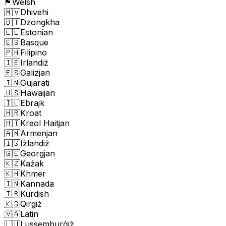
🏴󠁧󠁢󠁷󠁬󠁳󠁿
Welsh
🇲🇻
Dhivehi
🇧🇹
Dzongkha
🇪🇪
Estonian
🇪🇸
Basque
🇵🇭
Filipino
🇮🇪
Irlandiż
🇪🇸
Galizjan
🇮🇳
Gujarati
🇺🇸
Hawaijan
🇮🇱
Ebrajk
🇭🇷
Kroat
🇭🇹
Kreol Haitjan
🇦🇲
Armenjan
🇮🇸
Iżlandiż
🇬🇪
Georgjan
🇰🇿
Każak
🇰🇭
Khmer
🇮🇳
Kannada
🇹🇷
Kurdish
🇰🇬
Qirgiż
🇻🇦
Latin
🇱🇺
Lussemburġiż