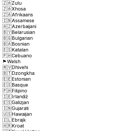
🇿🇦
Zulu
🇿🇦
Xhosa
🇿🇦
Afrikaans
🇮🇳
Assamese
🇦🇿
Azerbaijani
🇧🇾
Belarusian
🇧🇬
Bulgarian
🇧🇦
Bosnian
🇪🇸
Katalan
🇵🇭
Cebuano
🏴󠁧󠁢󠁷󠁬󠁳󠁿
Welsh
🇲🇻
Dhivehi
🇧🇹
Dzongkha
🇪🇪
Estonian
🇪🇸
Basque
🇵🇭
Filipino
🇮🇪
Irlandiż
🇪🇸
Galizjan
🇮🇳
Gujarati
🇺🇸
Hawaijan
🇮🇱
Ebrajk
🇭🇷
Kroat