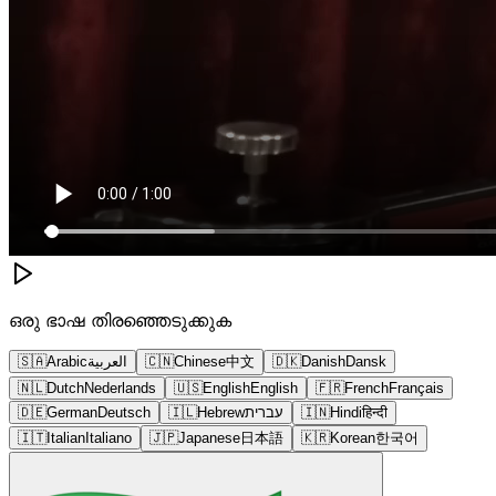
ഒരു ഭാഷ തിരഞ്ഞെടുക്കുക
🇸🇦
Arabic
العربية
🇨🇳
Chinese
中文
🇩🇰
Danish
Dansk
🇳🇱
Dutch
Nederlands
🇺🇸
English
English
🇫🇷
French
Français
🇩🇪
German
Deutsch
🇮🇱
Hebrew
עברית
🇮🇳
Hindi
हिन्दी
🇮🇹
Italian
Italiano
🇯🇵
Japanese
日本語
🇰🇷
Korean
한국어