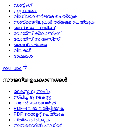
ഡബ്ബിംഗ്
സ്റ്റുഡിയോ
വീഡിയോ തർജ്ജമ ചെയ്യുക
സബ്ടൈറ്റിലുകൾ തർജ്ജമ ചെയ്യുക
ഓഡിയോ ഡക്കിംഗ്
വോയ്‌സ് ക്ലോണിംഗ്
വോയ്‌സ് സിന്തസിസ്
ലൈവ് തർജ്ജമ
വിലകൾ
ഭാഷകൾ
YouTube
സൗജന്യ ഉപകരണങ്ങൾ
ടെക്സ്റ്റ് ടു സ്പീച്ച്
സ്പീച്ച് ടു ടെക്സ്റ്റ്
ഫയൽ കൺവേർട്ടർ
PDF-ലേക്ക് ലയിപ്പിക്കുക
PDF റൊട്ടേറ്റ് ചെയ്യുക
ചിത്രം തിരിക്കുക
സബ്ടൈറ്റിൽ എഡിറ്റർ