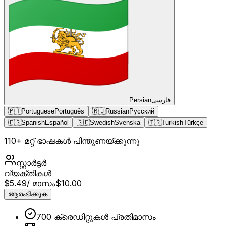
Persian
فارسی
🇵🇹
Portuguese
Português
🇷🇺
Russian
Русский
🇪🇸
Spanish
Español
🇸🇪
Swedish
Svenska
🇹🇷
Turkish
Türkçe
110+ മറ്റ് ഭാഷകൾ പിന്തുണയ്ക്കുന്നു
സ്റ്റാർട്ടർ
വ്യക്തികൾ
$5.49
/ മാസം
$10.00
ആരംഭിക്കുക
700 ക്രെഡിറ്റുകൾ പ്രതിമാസം