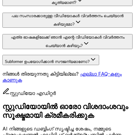
കൃത്യമാണ്?
പല സംസാരക്കാരുള്ള വീഡിയോകൾ വിവർത്തനം ചെയ്യാൻ
കഴിയുമോ?
എത്ര ഭാഷകളിലേക്ക് ഞാൻ എന്റെ വീഡിയോകൾ വിവർത്തനം
ചെയ്യാൻ കഴിയും?
Subformer ഉപയോഗിക്കാൻ സൗജന്യമാണോ?
നിങ്ങൾ തിരയുന്നതു കിട്ടിയില്ലേ?
എല്ലാ FAQ-കളും
കാണുക
സ്റ്റുഡിയോ എഡിറ്റർ
സ്റ്റുഡിയോയിൽ ഓരോ വിശദാംശവും
സൂക്ഷ്മമായി ക്രമീകരിക്കുക
AI നിങ്ങളുടെ ഡബ്ബിംഗ് സൃഷ്ടിച്ച ശേഷം, നമ്മുടെ
പ്രൊഫഷണൽ എഡിറ്റിംഗ് വർക്ക്‌സ്‌പേസിൽ പൂർണ്ണ