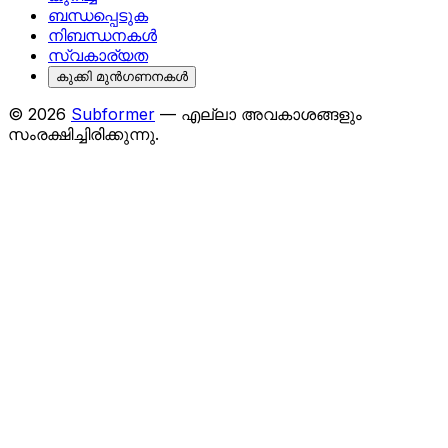
ബന്ധപ്പെടുക
നിബന്ധനകൾ
സ്വകാര്യത
കുക്കി മുൻഗണനകൾ
© 2026
Subformer
— എല്ലാ അവകാശങ്ങളും
സംരക്ഷിച്ചിരിക്കുന്നു.