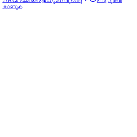
സൗജന്യമായി എഡിറ്റിംഗ് തുടങ്ങൂ
ഫീച്ചറുകൾ
കാണുക