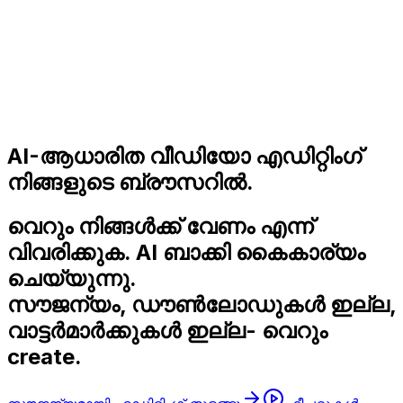
AI-ആധാരിത വീഡിയോ എഡിറ്റിംഗ്
നിങ്ങളുടെ ബ്രൗസറിൽ.
വെറും നിങ്ങൾക്ക് വേണം എന്ന്
വിവരിക്കുക.
AI
ബാക്കി കൈകാര്യം
ചെയ്യുന്നു.
സൗജന്യം, ഡൗൺലോഡുകൾ ഇല്ല,
വാട്ടർമാർക്കുകൾ ഇല്ല- വെറും
create
.