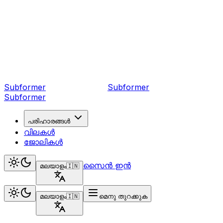
Subformer
Sub
former
Subformer
പരിഹാരങ്ങൾ
വിലകൾ
ജോലികൾ
സൈൻ ഇൻ
മലയാളം
🇮🇳
മലയാളം
🇮🇳
മെനു തുറക്കുക