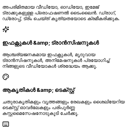
അപരിമിതമായ വീഡിയോ, ഓഡിയോ, ഇമേജ്
ട്രാക്കുകളുള്ള പ്രൊഫഷണൽ ടൈംലൈൻ. ഡ്രാഗ്,
ഡ്രോപ്പ്, ട്രിം ചെയ്ത് കൃത്യതയോടെ ക്രമീകരിക്കുക.
ഇഫക്റ്റുകൾ &amp; ട്രാൻസിഷനുകൾ
ആശ്ചര്യജനകമായ ഇഫക്റ്റുകൾ, മൃദുവായ
ട്രാൻസിഷനുകൾ, അനിമേഷനുകൾ പ്രയോഗിച്ച്
നിങ്ങളുടെ വീഡിയോകൾ ശ്രദ്ധേയം ആക്കൂ.
ആകൃതികൾ &amp; ടെക്സ്റ്റ്
ചതുരാകൃതികളും വൃത്തങ്ങളും രേഖകളും ശൈലിയേറിയ
ടെക്സ്റ്റ് ഓവർലേകളും പരിപൂർണ്ണ
കസ്റ്റമൈസേഷനോടുകൂടി ചേർക്കൂ.