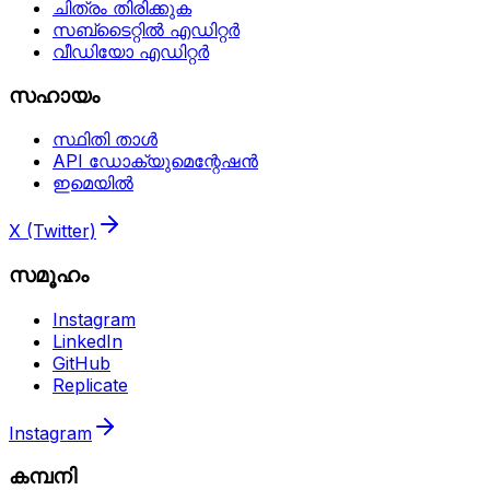
ചിത്രം തിരിക്കുക
സബ്ടൈറ്റിൽ എഡിറ്റർ
വീഡിയോ എഡിറ്റർ
സഹായം
സ്ഥിതി താൾ
API ഡോക്യുമെന്റേഷൻ
ഇമെയിൽ
X (Twitter)
സമൂഹം
Instagram
LinkedIn
GitHub
Replicate
Instagram
കമ്പനി