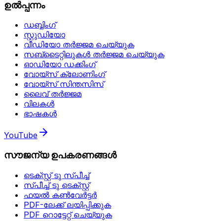
ഉൽപ്പന്നം
ഡബ്ബിംഗ്
സ്റ്റുഡിയോ
വീഡിയോ തർജ്ജമ ചെയ്യുക
സബ്ടൈറ്റിലുകൾ തർജ്ജമ ചെയ്യുക
ഓഡിയോ ഡക്കിംഗ്
വോയ്‌സ് ക്ലോണിംഗ്
വോയ്‌സ് സിന്തസിസ്
ലൈവ് തർജ്ജമ
വിലകൾ
ഭാഷകൾ
YouTube
സൗജന്യ ഉപകരണങ്ങൾ
ടെക്സ്റ്റ് ടു സ്പീച്ച്
സ്പീച്ച് ടു ടെക്സ്റ്റ്
ഫയൽ കൺവേർട്ടർ
PDF-ലേക്ക് ലയിപ്പിക്കുക
PDF റൊട്ടേറ്റ് ചെയ്യുക