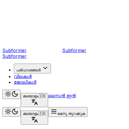
Subformer
Sub
former
Subformer
പരിഹാരങ്ങൾ
വിലകൾ
ജോലികൾ
സൈൻ ഇൻ
മലയാളം
🇮🇳
മലയാളം
🇮🇳
മെനു തുറക്കുക