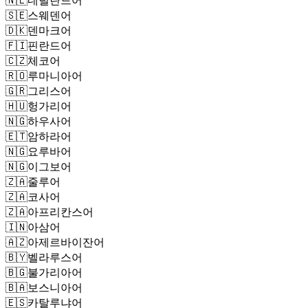
🇸🇪
스웨덴어
🇩🇰
덴마크어
🇫🇮
핀란드어
🇨🇿
체코어
🇷🇴
루마니아어
🇬🇷
그리스어
🇭🇺
헝가리어
🇳🇬
하우사어
🇪🇹
암하라어
🇳🇬
요루바어
🇳🇬
이그보어
🇿🇦
줄루어
🇿🇦
코사어
🇿🇦
아프리칸스어
🇮🇳
아삼어
🇦🇿
아제르바이잔어
🇧🇾
벨라루스어
🇧🇬
불가리아어
🇧🇦
보스니아어
🇪🇸
카탈루냐어