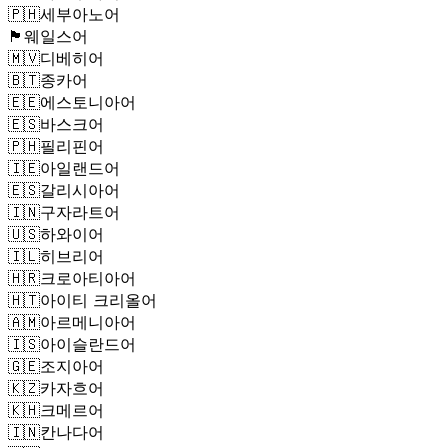
🇵🇭
세부아노어
🏴󠁧󠁢󠁷󠁬󠁳󠁿
웨일스어
🇲🇻
디베히어
🇧🇹
종카어
🇪🇪
에스토니아어
🇪🇸
바스크어
🇵🇭
필리핀어
🇮🇪
아일랜드어
🇪🇸
갈리시아어
🇮🇳
구자라트어
🇺🇸
하와이어
🇮🇱
히브리어
🇭🇷
크로아티아어
🇭🇹
아이티 크리올어
🇦🇲
아르메니아어
🇮🇸
아이슬란드어
🇬🇪
조지아어
🇰🇿
카자흐어
🇰🇭
크메르어
🇮🇳
칸나다어