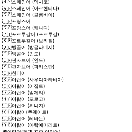
🇲🇽
스페인어 (멕시코)
🇦🇷
스페인어 (아르헨티나)
🇨🇴
스페인어 (콜롬비아)
🇫🇷
프랑스어
🇨🇦
프랑스어 (캐나다)
🇵🇹
포르투갈어 (포르투갈)
🇧🇷
포르투갈어 (브라질)
🇧🇩
벵골어 (방글라데시)
🇮🇳
벵골어 (인도)
🇮🇳
펀자브어 (인도)
🇵🇰
펀자브어 (파키스탄)
🇮🇳
힌디어
🇸🇦
아랍어 (사우디아라비아)
🇪🇬
아랍어 (이집트)
🇩🇿
아랍어 (알제리)
🇲🇦
아랍어 (모로코)
🇹🇳
아랍어 (튀니지)
🇰🇼
아랍어(쿠웨이트)
🇱🇧
아랍어 (레바논)
🇦🇪
아랍어 (아랍에미리트)
🌍
아랍어(현대 표준 아랍어)