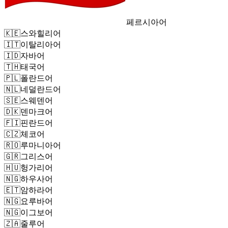
페르시아어
🇰🇪
스와힐리어
🇮🇹
이탈리아어
🇮🇩
자바어
🇹🇭
태국어
🇵🇱
폴란드어
🇳🇱
네덜란드어
🇸🇪
스웨덴어
🇩🇰
덴마크어
🇫🇮
핀란드어
🇨🇿
체코어
🇷🇴
루마니아어
🇬🇷
그리스어
🇭🇺
헝가리어
🇳🇬
하우사어
🇪🇹
암하라어
🇳🇬
요루바어
🇳🇬
이그보어
🇿🇦
줄루어