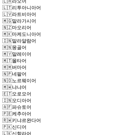
🇱🇦
라오어
🇱🇹
리투아니아어
🇱🇻
라트비아어
🇲🇬
말라가시어
🇳🇿
마오리어
🇲🇰
마케도니아어
🇮🇳
말라얄람어
🇲🇳
몽골어
🇲🇾
말레이어
🇲🇹
몰타어
🇲🇲
버마어
🇳🇵
네팔어
🇳🇴
노르웨이어
🇲🇼
냐냐어
🇪🇹
오로모어
🇮🇳
오디아어
🇦🇫
파슈토어
🇵🇪
케추아어
🇷🇼
키냐르완다어
🇵🇰
신디어
🇱🇰
신할라어