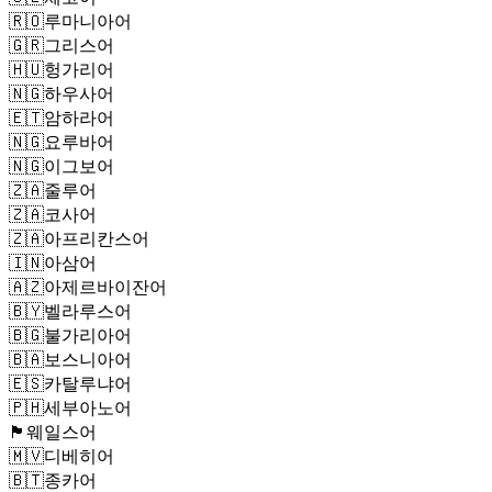
🇷🇴
루마니아어
🇬🇷
그리스어
🇭🇺
헝가리어
🇳🇬
하우사어
🇪🇹
암하라어
🇳🇬
요루바어
🇳🇬
이그보어
🇿🇦
줄루어
🇿🇦
코사어
🇿🇦
아프리칸스어
🇮🇳
아삼어
🇦🇿
아제르바이잔어
🇧🇾
벨라루스어
🇧🇬
불가리아어
🇧🇦
보스니아어
🇪🇸
카탈루냐어
🇵🇭
세부아노어
🏴󠁧󠁢󠁷󠁬󠁳󠁿
웨일스어
🇲🇻
디베히어
🇧🇹
종카어