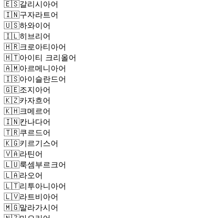
🇪🇸
갈리시아어
🇮🇳
구자라트어
🇺🇸
하와이어
🇮🇱
히브리어
🇭🇷
크로아티아어
🇭🇹
아이티 크리올어
🇦🇲
아르메니아어
🇮🇸
아이슬란드어
🇬🇪
조지아어
🇰🇿
카자흐어
🇰🇭
크메르어
🇮🇳
칸나다어
🇹🇷
쿠르드어
🇰🇬
키르기스어
🇻🇦
라틴어
🇱🇺
룩셈부르크어
🇱🇦
라오어
🇱🇹
리투아니아어
🇱🇻
라트비아어
🇲🇬
말라가시어
🇳🇿
마오리어