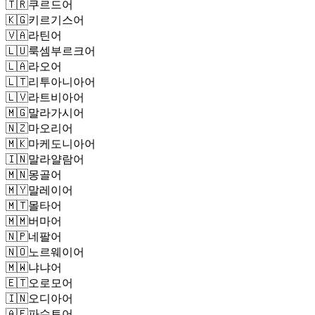
🇹🇷
쿠르드어
🇰🇬
키르기스어
🇻🇦
라틴어
🇱🇺
룩셈부르크어
🇱🇦
라오어
🇱🇹
리투아니아어
🇱🇻
라트비아어
🇲🇬
말라가시어
🇳🇿
마오리어
🇲🇰
마케도니아어
🇮🇳
말라얄람어
🇲🇳
몽골어
🇲🇾
말레이어
🇲🇹
몰타어
🇲🇲
버마어
🇳🇵
네팔어
🇳🇴
노르웨이어
🇲🇼
냐냐어
🇪🇹
오로모어
🇮🇳
오디아어
🇦🇫
파슈토어