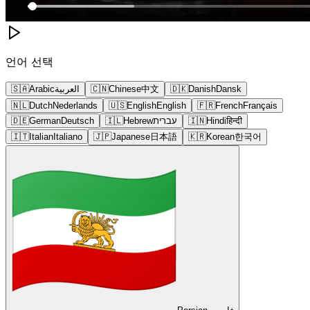
언어 선택
🇸🇦
Arabic
العربية
🇨🇳
Chinese
中文
🇩🇰
Danish
Dansk
🇳🇱
Dutch
Nederlands
🇺🇸
English
English
🇫🇷
French
Français
🇩🇪
German
Deutsch
🇮🇱
Hebrew
עברית
🇮🇳
Hindi
हिन्दी
🇮🇹
Italian
Italiano
🇯🇵
Japanese
日本語
🇰🇷
Korean
한국어