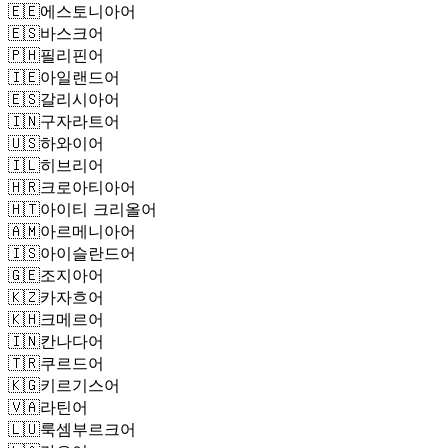
🇪🇪
에스토니아어
🇪🇸
바스크어
🇵🇭
필리핀어
🇮🇪
아일랜드어
🇪🇸
갈리시아어
🇮🇳
구자라트어
🇺🇸
하와이어
🇮🇱
히브리어
🇭🇷
크로아티아어
🇭🇹
아이티 크리올어
🇦🇲
아르메니아어
🇮🇸
아이슬란드어
🇬🇪
조지아어
🇰🇿
카자흐어
🇰🇭
크메르어
🇮🇳
칸나다어
🇹🇷
쿠르드어
🇰🇬
키르기스어
🇻🇦
라틴어
🇱🇺
룩셈부르크어