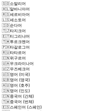
🇸🇴
소말리어
🇦🇱
알바니아어
🇷🇸
세르비아어
🇱🇸
세소토어
🇮🇩
순다어
🇹🇯
타지크어
🇪🇹
티그리냐어
🇹🇲
투르크멘어
🇵🇭
타갈로그어
🇷🇺
타타르어
🇨🇳
위구르어
🇺🇦
우크라이나어
🇺🇿
우즈베크어
🇺🇸
영어 (미국)
🇬🇧
영어 (영국)
🇦🇺
영어 (호주)
🇮🇳
영어 (인도)
🇨🇳
중국어 (간체)
🇹🇼
중국어 (번체)
🇪🇸
스페인어 (스페인)