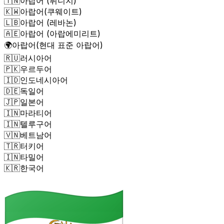
🇹🇳
아랍어 (튀니지)
🇰🇼
아랍어(쿠웨이트)
🇱🇧
아랍어 (레바논)
🇦🇪
아랍어 (아랍에미리트)
🌍
아랍어(현대 표준 아랍어)
🇷🇺
러시아어
🇵🇰
우르두어
🇮🇩
인도네시아어
🇩🇪
독일어
🇯🇵
일본어
🇮🇳
마라티어
🇮🇳
텔루구어
🇻🇳
베트남어
🇹🇷
터키어
🇮🇳
타밀어
🇰🇷
한국어