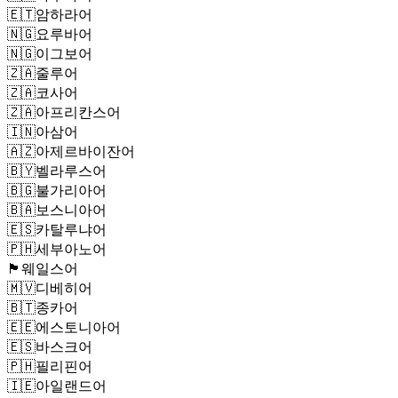
🇪🇹
암하라어
🇳🇬
요루바어
🇳🇬
이그보어
🇿🇦
줄루어
🇿🇦
코사어
🇿🇦
아프리칸스어
🇮🇳
아삼어
🇦🇿
아제르바이잔어
🇧🇾
벨라루스어
🇧🇬
불가리아어
🇧🇦
보스니아어
🇪🇸
카탈루냐어
🇵🇭
세부아노어
🏴󠁧󠁢󠁷󠁬󠁳󠁿
웨일스어
🇲🇻
디베히어
🇧🇹
종카어
🇪🇪
에스토니아어
🇪🇸
바스크어
🇵🇭
필리핀어
🇮🇪
아일랜드어