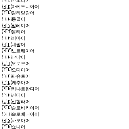
🇲🇰
마케도니아어
🇮🇳
말라얄람어
🇲🇳
몽골어
🇲🇾
말레이어
🇲🇹
몰타어
🇲🇲
버마어
🇳🇵
네팔어
🇳🇴
노르웨이어
🇲🇼
냐냐어
🇪🇹
오로모어
🇮🇳
오디아어
🇦🇫
파슈토어
🇵🇪
케추아어
🇷🇼
키냐르완다어
🇵🇰
신디어
🇱🇰
신할라어
🇸🇰
슬로바키아어
🇸🇮
슬로베니아어
🇼🇸
사모아어
🇿🇼
쇼나어