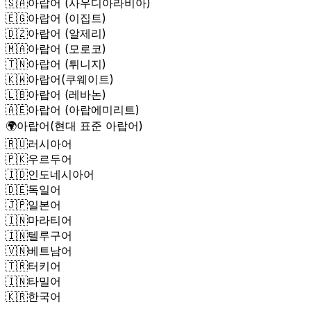
🇸🇦
아랍어 (사우디아라비아)
🇪🇬
아랍어 (이집트)
🇩🇿
아랍어 (알제리)
🇲🇦
아랍어 (모로코)
🇹🇳
아랍어 (튀니지)
🇰🇼
아랍어(쿠웨이트)
🇱🇧
아랍어 (레바논)
🇦🇪
아랍어 (아랍에미리트)
🌍
아랍어(현대 표준 아랍어)
🇷🇺
러시아어
🇵🇰
우르두어
🇮🇩
인도네시아어
🇩🇪
독일어
🇯🇵
일본어
🇮🇳
마라티어
🇮🇳
텔루구어
🇻🇳
베트남어
🇹🇷
터키어
🇮🇳
타밀어
🇰🇷
한국어