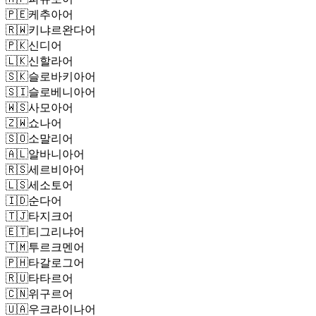
🇵🇪
케추아어
🇷🇼
키냐르완다어
🇵🇰
신디어
🇱🇰
신할라어
🇸🇰
슬로바키아어
🇸🇮
슬로베니아어
🇼🇸
사모아어
🇿🇼
쇼나어
🇸🇴
소말리어
🇦🇱
알바니아어
🇷🇸
세르비아어
🇱🇸
세소토어
🇮🇩
순다어
🇹🇯
타지크어
🇪🇹
티그리냐어
🇹🇲
투르크멘어
🇵🇭
타갈로그어
🇷🇺
타타르어
🇨🇳
위구르어
🇺🇦
우크라이나어