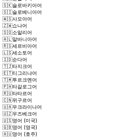
🇸🇰
슬로바키아어
🇸🇮
슬로베니아어
🇼🇸
사모아어
🇿🇼
쇼나어
🇸🇴
소말리어
🇦🇱
알바니아어
🇷🇸
세르비아어
🇱🇸
세소토어
🇮🇩
순다어
🇹🇯
타지크어
🇪🇹
티그리냐어
🇹🇲
투르크멘어
🇵🇭
타갈로그어
🇷🇺
타타르어
🇨🇳
위구르어
🇺🇦
우크라이나어
🇺🇿
우즈베크어
🇺🇸
영어 (미국)
🇬🇧
영어 (영국)
🇦🇺
영어 (호주)