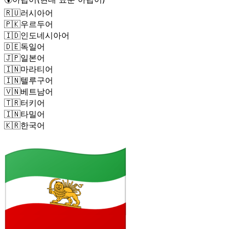
🇷🇺
러시아어
🇵🇰
우르두어
🇮🇩
인도네시아어
🇩🇪
독일어
🇯🇵
일본어
🇮🇳
마라티어
🇮🇳
텔루구어
🇻🇳
베트남어
🇹🇷
터키어
🇮🇳
타밀어
🇰🇷
한국어