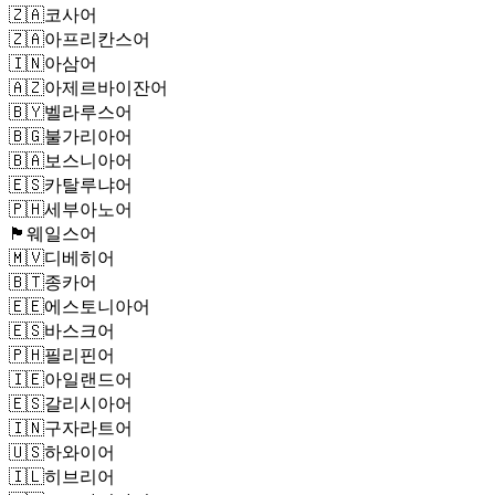
🇿🇦
코사어
🇿🇦
아프리칸스어
🇮🇳
아삼어
🇦🇿
아제르바이잔어
🇧🇾
벨라루스어
🇧🇬
불가리아어
🇧🇦
보스니아어
🇪🇸
카탈루냐어
🇵🇭
세부아노어
🏴󠁧󠁢󠁷󠁬󠁳󠁿
웨일스어
🇲🇻
디베히어
🇧🇹
종카어
🇪🇪
에스토니아어
🇪🇸
바스크어
🇵🇭
필리핀어
🇮🇪
아일랜드어
🇪🇸
갈리시아어
🇮🇳
구자라트어
🇺🇸
하와이어
🇮🇱
히브리어