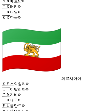
🇻🇳
베트남어
🇹🇷
터키어
🇮🇳
타밀어
🇰🇷
한국어
페르시아어
🇰🇪
스와힐리어
🇮🇹
이탈리아어
🇮🇩
자바어
🇹🇭
태국어
🇵🇱
폴란드어
🇳🇱
네덜란드어