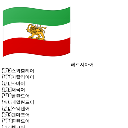
페르시아어
🇰🇪
스와힐리어
🇮🇹
이탈리아어
🇮🇩
자바어
🇹🇭
태국어
🇵🇱
폴란드어
🇳🇱
네덜란드어
🇸🇪
스웨덴어
🇩🇰
덴마크어
🇫🇮
핀란드어
🇨🇿
체코어