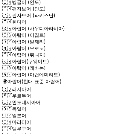
🇮🇳
벵골어 (인도)
🇮🇳
펀자브어 (인도)
🇵🇰
펀자브어 (파키스탄)
🇮🇳
힌디어
🇸🇦
아랍어 (사우디아라비아)
🇪🇬
아랍어 (이집트)
🇩🇿
아랍어 (알제리)
🇲🇦
아랍어 (모로코)
🇹🇳
아랍어 (튀니지)
🇰🇼
아랍어(쿠웨이트)
🇱🇧
아랍어 (레바논)
🇦🇪
아랍어 (아랍에미리트)
🌍
아랍어(현대 표준 아랍어)
🇷🇺
러시아어
🇵🇰
우르두어
🇮🇩
인도네시아어
🇩🇪
독일어
🇯🇵
일본어
🇮🇳
마라티어
🇮🇳
텔루구어