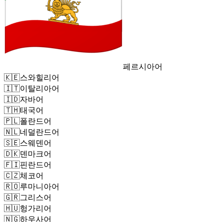
페르시아어
🇰🇪
스와힐리어
🇮🇹
이탈리아어
🇮🇩
자바어
🇹🇭
태국어
🇵🇱
폴란드어
🇳🇱
네덜란드어
🇸🇪
스웨덴어
🇩🇰
덴마크어
🇫🇮
핀란드어
🇨🇿
체코어
🇷🇴
루마니아어
🇬🇷
그리스어
🇭🇺
헝가리어
🇳🇬
하우사어