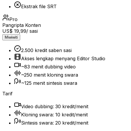
Ekstrak file SRT
Pro
Pangripta Konten
US$ 19,99
/ sasi
Miwiwiti
2.500 kredit saben sasi
Akses lengkap menyang Editor Studio
~83 menit dubbing video
~250 menit kloning swara
~125 menit sintesis swara
Tarif
Video dubbing: 30 kredit/menit
Kloning swara: 10 kredit/menit
Sintesis swara: 20 kredit/menit