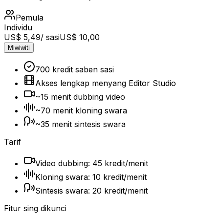
Pemula
Individu
US$ 5,49
/ sasi
US$ 10,00
Miwiwiti
700 kredit saben sasi
Akses lengkap menyang Editor Studio
~15 menit dubbing video
~70 menit kloning swara
~35 menit sintesis swara
Tarif
Video dubbing: 45 kredit/menit
Kloning swara: 10 kredit/menit
Sintesis swara: 20 kredit/menit
Fitur sing dikunci