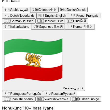
Pilih basa
🇸🇦
Arabic
العربية
🇨🇳
Chinese
中文
🇩🇰
Danish
Dansk
🇳🇱
Dutch
Nederlands
🇺🇸
English
English
🇫🇷
French
Français
🇩🇪
German
Deutsch
🇮🇱
Hebrew
עברית
🇮🇳
Hindi
हिन्दी
🇮🇹
Italian
Italiano
🇯🇵
Japanese
日本語
🇰🇷
Korean
한국어
Persian
فارسی
🇵🇹
Portuguese
Português
🇷🇺
Russian
Русский
🇪🇸
Spanish
Español
🇸🇪
Swedish
Svenska
🇹🇷
Turkish
Türkçe
Ndhukung 110+ basa liyane