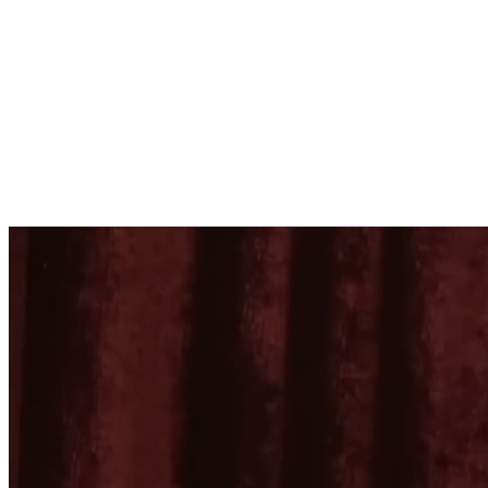
🇺🇸
Basa Inggris (Amérika Sarékat)
🇫🇷
Basa Prancis
Arab (Arab Saudi)
+124 liyane