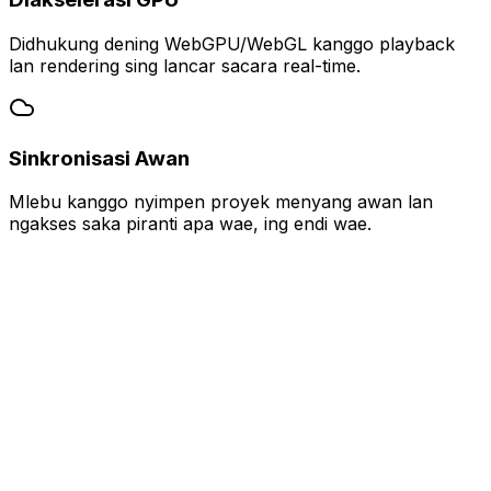
Didhukung dening WebGPU/WebGL kanggo playback
lan rendering sing lancar sacara real-time.
Sinkronisasi Awan
Mlebu kanggo nyimpen proyek menyang awan lan
ngakses saka piranti apa wae, ing endi wae.
Studio Dubbing AI
English