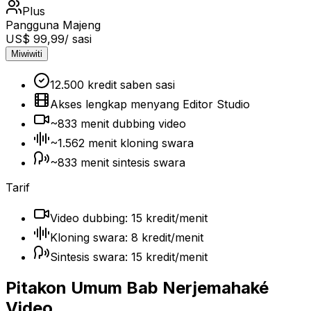
Plus
Pangguna Majeng
US$ 99,99
/ sasi
Miwiwiti
12.500 kredit saben sasi
Akses lengkap menyang Editor Studio
~833 menit dubbing video
~1.562 menit kloning swara
~833 menit sintesis swara
Tarif
Video dubbing: 15 kredit/menit
Kloning swara: 8 kredit/menit
Sintesis swara: 15 kredit/menit
Pitakon Umum Bab Nerjemahaké
Video