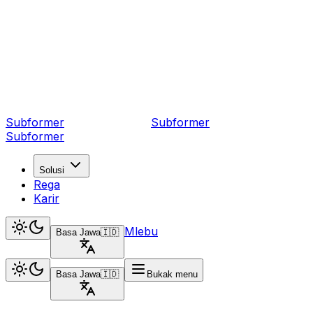
Subformer
Sub
former
Subformer
Solusi
Rega
Karir
Mlebu
Basa Jawa
🇮🇩
Basa Jawa
🇮🇩
Bukak menu