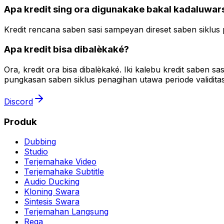
Apa kredit sing ora digunakake bakal kadaluwar
Kredit rencana saben sasi sampeyan direset saben siklus p
Apa kredit bisa dibalèkaké?
Ora, kredit ora bisa dibalèkaké. Iki kalebu kredit saben s
pungkasan saben siklus penagihan utawa periode validita
Discord
Produk
Dubbing
Studio
Terjemahake Video
Terjemahake Subtitle
Audio Ducking
Kloning Swara
Sintesis Swara
Terjemahan Langsung
Rega