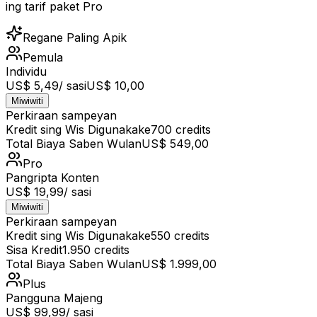
ing tarif paket Pro
Regane Paling Apik
Pemula
Individu
US$ 5,49
/ sasi
US$ 10,00
Miwiwiti
Perkiraan sampeyan
Kredit sing Wis Digunakake
700
credits
Total Biaya Saben Wulan
US$ 549,00
Pro
Pangripta Konten
US$ 19,99
/ sasi
Miwiwiti
Perkiraan sampeyan
Kredit sing Wis Digunakake
550
credits
Sisa Kredit
1.950
credits
Total Biaya Saben Wulan
US$ 1.999,00
Plus
Pangguna Majeng
US$ 99,99
/ sasi