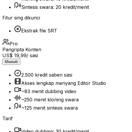
Sintesis swara: 20 kredit/menit
Fitur sing dikunci
Ekstrak file SRT
Pro
Pangripta Konten
US$ 19,99
/ sasi
Miwiwiti
2.500 kredit saben sasi
Akses lengkap menyang Editor Studio
~83 menit dubbing video
~250 menit kloning swara
~125 menit sintesis swara
Tarif
Video dubbing: 30 kredit/menit