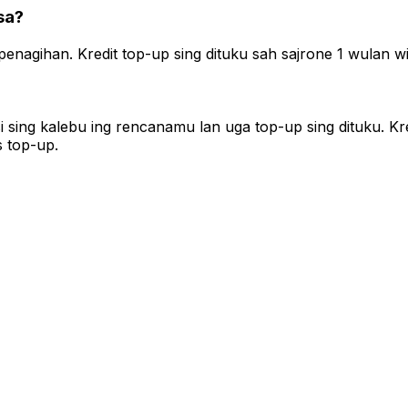
sa?
enagihan. Kredit top-up sing dituku sah sajrone 1 wulan wi
asi sing kalebu ing rencanamu lan uga top-up sing dituku. K
s top-up.