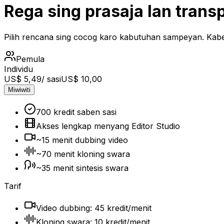
Rega sing prasaja lan trans
Pilih rencana sing cocog karo kabutuhan sampeyan. Kabeh
Pemula
Individu
US$ 5,49
/ sasi
US$ 10,00
Miwiwiti
700 kredit saben sasi
Akses lengkap menyang Editor Studio
~15 menit dubbing video
~70 menit kloning swara
~35 menit sintesis swara
Tarif
Video dubbing: 45 kredit/menit
Kloning swara: 10 kredit/menit