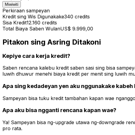
Miwiwiti
Perkiraan sampeyan
Kredit sing Wis Digunakake
340
credits
Sisa Kredit
12.160
credits
Total Biaya Saben Wulan
US$ 9.999,00
Pitakon sing Asring Ditakoni
Kepiye cara kerja kredit?
Saben rencana kalebu kredit saben sasi sing bisa sampey
luwih dhuwur menehi biaya kredit per menit sing luwih m
Apa sing kedadeyan yen aku nggunakake kabeh k
Sampeyan bisa tuku kredit tambahan kapan wae nganggo top-
Apa aku bisa ngganti rencana kapan wae?
Ya! Sampeyan bisa ng-upgrade utawa ng-downgrade renca
pro rata.