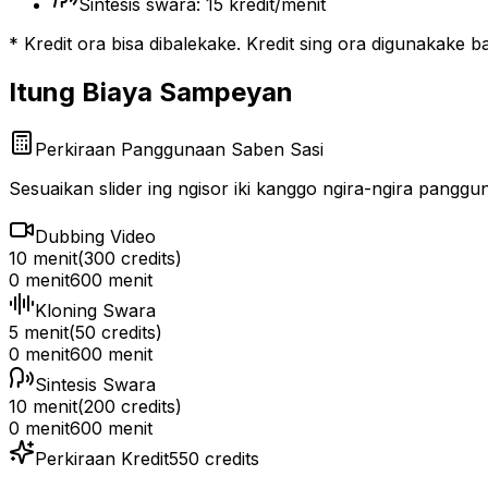
Sintesis swara: 15 kredit/menit
* Kredit ora bisa dibalekake. Kredit sing ora digunakake 
Itung Biaya Sampeyan
Perkiraan Panggunaan Saben Sasi
Sesuaikan slider ing ngisor iki kanggo ngira-ngira pangg
Dubbing Video
10 menit
(
300
credits)
0 menit
600 menit
Kloning Swara
5 menit
(
50
credits)
0 menit
600 menit
Sintesis Swara
10 menit
(
200
credits)
0 menit
600 menit
Perkiraan Kredit
550
credits