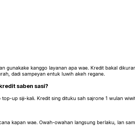
an gunakake kanggo layanan apa wae. Kredit bakal dikurang
urah, dadi sampeyan entuk luwih akeh regane.
redit saben sasi?
up siji-kali. Kredit sing dituku sah sajrone 1 wulan wiwit
na kapan wae. Owah-owahan langsung berlaku, lan sampeya