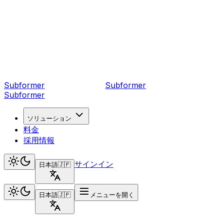
Subformer
Sub
former
Subformer
ソリューション
料金
採用情報
サインイン
日本語
🇯🇵
日本語
🇯🇵
メニューを開く