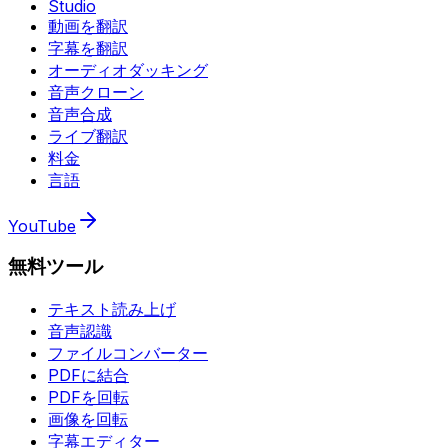
Studio
動画を翻訳
字幕を翻訳
オーディオダッキング
音声クローン
音声合成
ライブ翻訳
料金
言語
YouTube
無料ツール
テキスト読み上げ
音声認識
ファイルコンバーター
PDFに結合
PDFを回転
画像を回転
字幕エディター