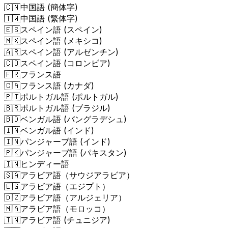
🇨🇳
中国語 (簡体字)
🇹🇼
中国語 (繁体字)
🇪🇸
スペイン語 (スペイン)
🇲🇽
スペイン語 (メキシコ)
🇦🇷
スペイン語 (アルゼンチン)
🇨🇴
スペイン語 (コロンビア)
🇫🇷
フランス語
🇨🇦
フランス語 (カナダ)
🇵🇹
ポルトガル語 (ポルトガル)
🇧🇷
ポルトガル語 (ブラジル)
🇧🇩
ベンガル語 (バングラデシュ)
🇮🇳
ベンガル語 (インド)
🇮🇳
パンジャーブ語 (インド)
🇵🇰
パンジャーブ語 (パキスタン)
🇮🇳
ヒンディー語
🇸🇦
アラビア語（サウジアラビア）
🇪🇬
アラビア語（エジプト）
🇩🇿
アラビア語（アルジェリア）
🇲🇦
アラビア語（モロッコ）
🇹🇳
アラビア語 (チュニジア)