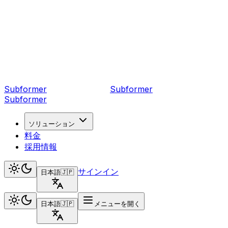
Subformer
Sub
former
Subformer
ソリューション
料金
採用情報
サインイン
日本語
🇯🇵
日本語
🇯🇵
メニューを開く