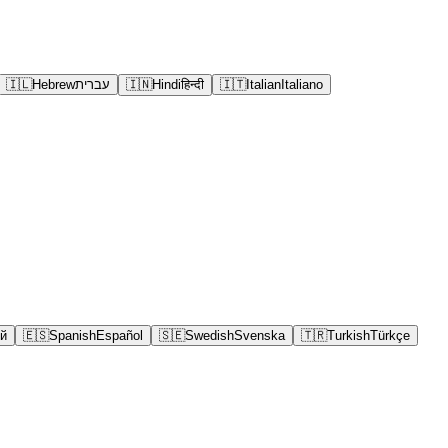
🇮🇱
Hebrew
עברית
🇮🇳
Hindi
हिन्दी
🇮🇹
Italian
Italiano
й
🇪🇸
Spanish
Español
🇸🇪
Swedish
Svenska
🇹🇷
Turkish
Türkçe