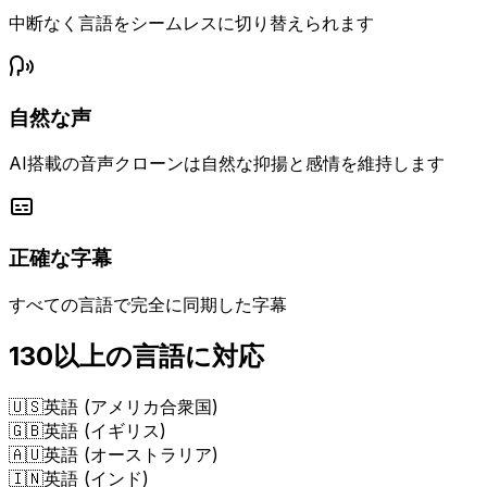
中断なく言語をシームレスに切り替えられます
自然な声
AI搭載の音声クローンは自然な抑揚と感情を維持します
正確な字幕
すべての言語で完全に同期した字幕
130以上の言語に対応
🇺🇸
英語 (アメリカ合衆国)
🇬🇧
英語 (イギリス)
🇦🇺
英語 (オーストラリア)
🇮🇳
英語 (インド)