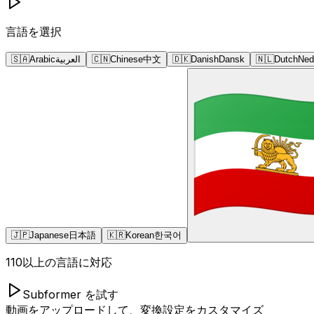
言語を選択
🇸🇦
Arabic
العربية
🇨🇳
Chinese
中文
🇩🇰
Danish
Dansk
🇳🇱
Dutch
Ned
🇯🇵
Japanese
日本語
🇰🇷
Korean
한국어
110以上の言語に対応
Subformer を試す
動画をアップロードして、変換設定をカスタマイズ