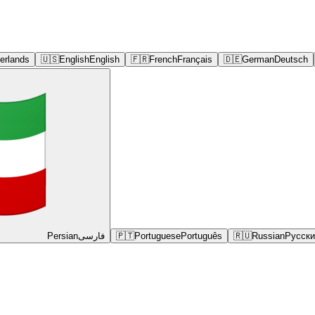
erlands
🇺🇸
English
English
🇫🇷
French
Français
🇩🇪
German
Deutsch
Persian
فارسی
🇵🇹
Portuguese
Português
🇷🇺
Russian
Русски