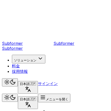
Subformer
Sub
former
Subformer
ソリューション
料金
採用情報
サインイン
日本語
🇯🇵
日本語
🇯🇵
メニューを開く