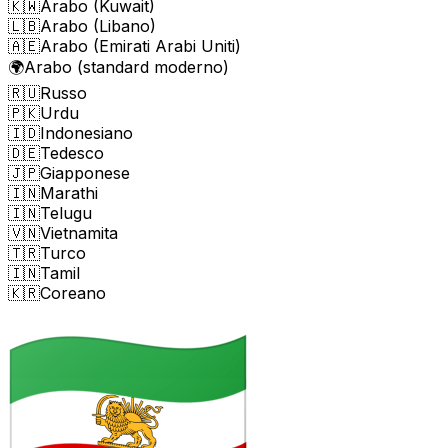
🇰🇼
Arabo (Kuwait)
🇱🇧
Arabo (Libano)
🇦🇪
Arabo (Emirati Arabi Uniti)
🌍
Arabo (standard moderno)
🇷🇺
Russo
🇵🇰
Urdu
🇮🇩
Indonesiano
🇩🇪
Tedesco
🇯🇵
Giapponese
🇮🇳
Marathi
🇮🇳
Telugu
🇻🇳
Vietnamita
🇹🇷
Turco
🇮🇳
Tamil
🇰🇷
Coreano