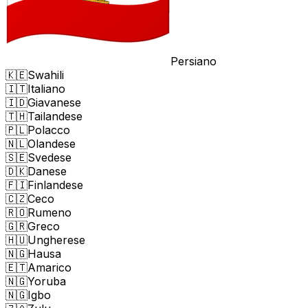
Persiano
🇰🇪
Swahili
🇮🇹
Italiano
🇮🇩
Giavanese
🇹🇭
Tailandese
🇵🇱
Polacco
🇳🇱
Olandese
🇸🇪
Svedese
🇩🇰
Danese
🇫🇮
Finlandese
🇨🇿
Ceco
🇷🇴
Rumeno
🇬🇷
Greco
🇭🇺
Ungherese
🇳🇬
Hausa
🇪🇹
Amarico
🇳🇬
Yoruba
🇳🇬
Igbo