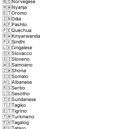
🇳🇴
Norvegese
🇲🇼
Nyanja
🇪🇹
Oromo
🇮🇳
Odia
🇦🇫
Pashto
🇵🇪
Quechua
🇷🇼
Kinyarwanda
🇵🇰
Sindhi
🇱🇰
Cingalese
🇸🇰
Slovacco
🇸🇮
Sloveno
🇼🇸
Samoano
🇿🇼
Shona
🇸🇴
Somalo
🇦🇱
Albanese
🇷🇸
Serbo
🇱🇸
Sesotho
🇮🇩
Sundanese
🇹🇯
Tagiko
🇪🇹
Tigrino
🇹🇲
Turkmeno
🇵🇭
Tagalog
🇷🇺
Tataro