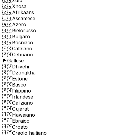
🇿🇦
Zulu
🇿🇦
Xhosa
🇿🇦
Afrikaans
🇮🇳
Assamese
🇦🇿
Azero
🇧🇾
Bielorusso
🇧🇬
Bulgaro
🇧🇦
Bosniaco
🇪🇸
Catalano
🇵🇭
Cebuano
🏴󠁧󠁢󠁷󠁬󠁳󠁿
Gallese
🇲🇻
Dhivehi
🇧🇹
Dzongkha
🇪🇪
Estone
🇪🇸
Basco
🇵🇭
Filippino
🇮🇪
Irlandese
🇪🇸
Galiziano
🇮🇳
Gujarati
🇺🇸
Hawaiano
🇮🇱
Ebraico
🇭🇷
Croato
🇭🇹
Creolo haitiano