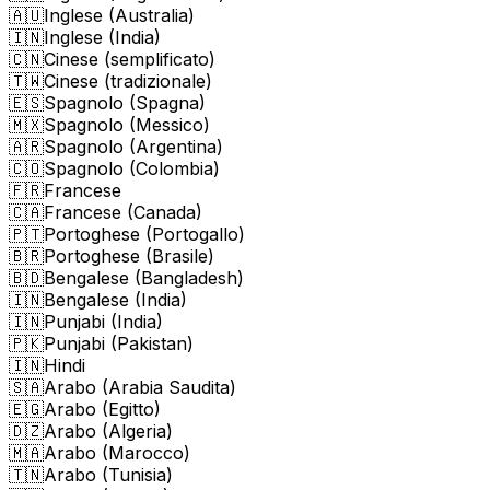
🇦🇺
Inglese (Australia)
🇮🇳
Inglese (India)
🇨🇳
Cinese (semplificato)
🇹🇼
Cinese (tradizionale)
🇪🇸
Spagnolo (Spagna)
🇲🇽
Spagnolo (Messico)
🇦🇷
Spagnolo (Argentina)
🇨🇴
Spagnolo (Colombia)
🇫🇷
Francese
🇨🇦
Francese (Canada)
🇵🇹
Portoghese (Portogallo)
🇧🇷
Portoghese (Brasile)
🇧🇩
Bengalese (Bangladesh)
🇮🇳
Bengalese (India)
🇮🇳
Punjabi (India)
🇵🇰
Punjabi (Pakistan)
🇮🇳
Hindi
🇸🇦
Arabo (Arabia Saudita)
🇪🇬
Arabo (Egitto)
🇩🇿
Arabo (Algeria)
🇲🇦
Arabo (Marocco)
🇹🇳
Arabo (Tunisia)