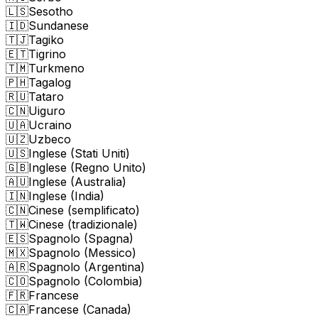
🇱🇸
Sesotho
🇮🇩
Sundanese
🇹🇯
Tagiko
🇪🇹
Tigrino
🇹🇲
Turkmeno
🇵🇭
Tagalog
🇷🇺
Tataro
🇨🇳
Uiguro
🇺🇦
Ucraino
🇺🇿
Uzbeco
🇺🇸
Inglese (Stati Uniti)
🇬🇧
Inglese (Regno Unito)
🇦🇺
Inglese (Australia)
🇮🇳
Inglese (India)
🇨🇳
Cinese (semplificato)
🇹🇼
Cinese (tradizionale)
🇪🇸
Spagnolo (Spagna)
🇲🇽
Spagnolo (Messico)
🇦🇷
Spagnolo (Argentina)
🇨🇴
Spagnolo (Colombia)
🇫🇷
Francese
🇨🇦
Francese (Canada)