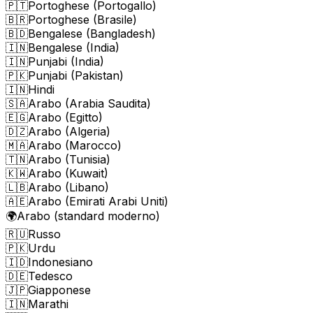
🇵🇹
Portoghese (Portogallo)
🇧🇷
Portoghese (Brasile)
🇧🇩
Bengalese (Bangladesh)
🇮🇳
Bengalese (India)
🇮🇳
Punjabi (India)
🇵🇰
Punjabi (Pakistan)
🇮🇳
Hindi
🇸🇦
Arabo (Arabia Saudita)
🇪🇬
Arabo (Egitto)
🇩🇿
Arabo (Algeria)
🇲🇦
Arabo (Marocco)
🇹🇳
Arabo (Tunisia)
🇰🇼
Arabo (Kuwait)
🇱🇧
Arabo (Libano)
🇦🇪
Arabo (Emirati Arabi Uniti)
🌍
Arabo (standard moderno)
🇷🇺
Russo
🇵🇰
Urdu
🇮🇩
Indonesiano
🇩🇪
Tedesco
🇯🇵
Giapponese
🇮🇳
Marathi