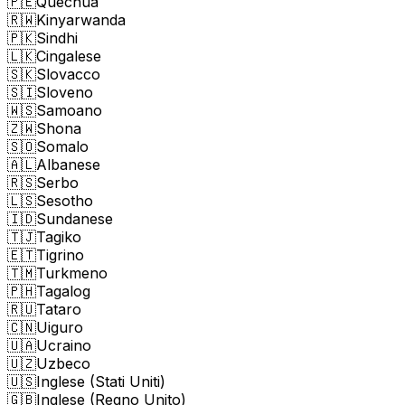
🇵🇪
Quechua
🇷🇼
Kinyarwanda
🇵🇰
Sindhi
🇱🇰
Cingalese
🇸🇰
Slovacco
🇸🇮
Sloveno
🇼🇸
Samoano
🇿🇼
Shona
🇸🇴
Somalo
🇦🇱
Albanese
🇷🇸
Serbo
🇱🇸
Sesotho
🇮🇩
Sundanese
🇹🇯
Tagiko
🇪🇹
Tigrino
🇹🇲
Turkmeno
🇵🇭
Tagalog
🇷🇺
Tataro
🇨🇳
Uiguro
🇺🇦
Ucraino
🇺🇿
Uzbeco
🇺🇸
Inglese (Stati Uniti)
🇬🇧
Inglese (Regno Unito)