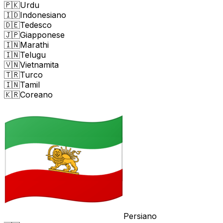
🇵🇰
Urdu
🇮🇩
Indonesiano
🇩🇪
Tedesco
🇯🇵
Giapponese
🇮🇳
Marathi
🇮🇳
Telugu
🇻🇳
Vietnamita
🇹🇷
Turco
🇮🇳
Tamil
🇰🇷
Coreano
Persiano