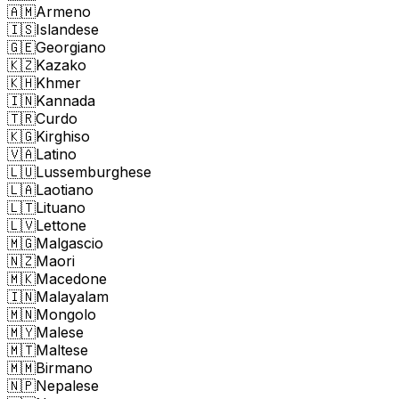
🇦🇲
Armeno
🇮🇸
Islandese
🇬🇪
Georgiano
🇰🇿
Kazako
🇰🇭
Khmer
🇮🇳
Kannada
🇹🇷
Curdo
🇰🇬
Kirghiso
🇻🇦
Latino
🇱🇺
Lussemburghese
🇱🇦
Laotiano
🇱🇹
Lituano
🇱🇻
Lettone
🇲🇬
Malgascio
🇳🇿
Maori
🇲🇰
Macedone
🇮🇳
Malayalam
🇲🇳
Mongolo
🇲🇾
Malese
🇲🇹
Maltese
🇲🇲
Birmano
🇳🇵
Nepalese