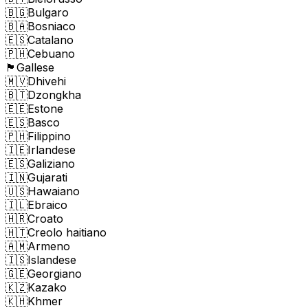
🇧🇬
Bulgaro
🇧🇦
Bosniaco
🇪🇸
Catalano
🇵🇭
Cebuano
🏴󠁧󠁢󠁷󠁬󠁳󠁿
Gallese
🇲🇻
Dhivehi
🇧🇹
Dzongkha
🇪🇪
Estone
🇪🇸
Basco
🇵🇭
Filippino
🇮🇪
Irlandese
🇪🇸
Galiziano
🇮🇳
Gujarati
🇺🇸
Hawaiano
🇮🇱
Ebraico
🇭🇷
Croato
🇭🇹
Creolo haitiano
🇦🇲
Armeno
🇮🇸
Islandese
🇬🇪
Georgiano
🇰🇿
Kazako
🇰🇭
Khmer