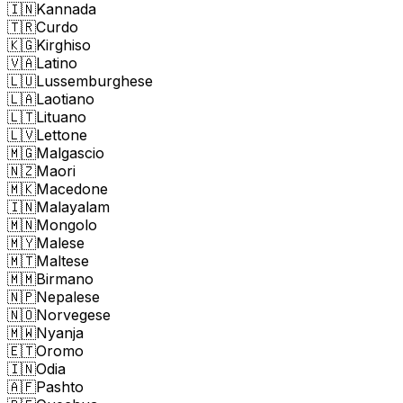
🇮🇳
Kannada
🇹🇷
Curdo
🇰🇬
Kirghiso
🇻🇦
Latino
🇱🇺
Lussemburghese
🇱🇦
Laotiano
🇱🇹
Lituano
🇱🇻
Lettone
🇲🇬
Malgascio
🇳🇿
Maori
🇲🇰
Macedone
🇮🇳
Malayalam
🇲🇳
Mongolo
🇲🇾
Malese
🇲🇹
Maltese
🇲🇲
Birmano
🇳🇵
Nepalese
🇳🇴
Norvegese
🇲🇼
Nyanja
🇪🇹
Oromo
🇮🇳
Odia
🇦🇫
Pashto