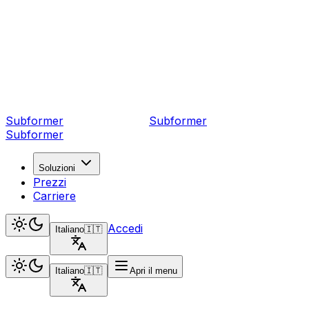
Subformer
Sub
former
Subformer
Soluzioni
Prezzi
Carriere
Accedi
Italiano
🇮🇹
Italiano
🇮🇹
Apri il menu