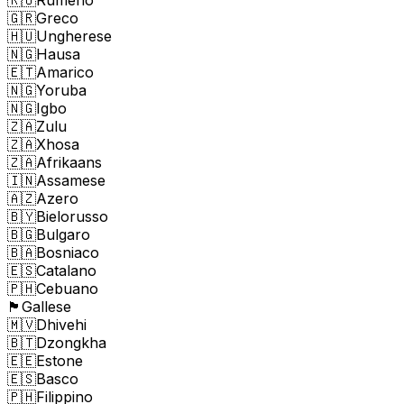
🇬🇷
Greco
🇭🇺
Ungherese
🇳🇬
Hausa
🇪🇹
Amarico
🇳🇬
Yoruba
🇳🇬
Igbo
🇿🇦
Zulu
🇿🇦
Xhosa
🇿🇦
Afrikaans
🇮🇳
Assamese
🇦🇿
Azero
🇧🇾
Bielorusso
🇧🇬
Bulgaro
🇧🇦
Bosniaco
🇪🇸
Catalano
🇵🇭
Cebuano
🏴󠁧󠁢󠁷󠁬󠁳󠁿
Gallese
🇲🇻
Dhivehi
🇧🇹
Dzongkha
🇪🇪
Estone
🇪🇸
Basco
🇵🇭
Filippino