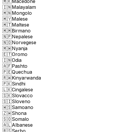
🇲🇰
Macedone
🇮🇳
Malayalam
🇲🇳
Mongolo
🇲🇾
Malese
🇲🇹
Maltese
🇲🇲
Birmano
🇳🇵
Nepalese
🇳🇴
Norvegese
🇲🇼
Nyanja
🇪🇹
Oromo
🇮🇳
Odia
🇦🇫
Pashto
🇵🇪
Quechua
🇷🇼
Kinyarwanda
🇵🇰
Sindhi
🇱🇰
Cingalese
🇸🇰
Slovacco
🇸🇮
Sloveno
🇼🇸
Samoano
🇿🇼
Shona
🇸🇴
Somalo
🇦🇱
Albanese
🇷🇸
Serbo