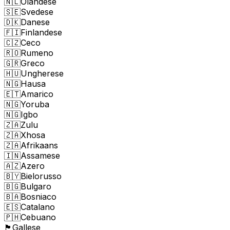
🇳🇱
Olandese
🇸🇪
Svedese
🇩🇰
Danese
🇫🇮
Finlandese
🇨🇿
Ceco
🇷🇴
Rumeno
🇬🇷
Greco
🇭🇺
Ungherese
🇳🇬
Hausa
🇪🇹
Amarico
🇳🇬
Yoruba
🇳🇬
Igbo
🇿🇦
Zulu
🇿🇦
Xhosa
🇿🇦
Afrikaans
🇮🇳
Assamese
🇦🇿
Azero
🇧🇾
Bielorusso
🇧🇬
Bulgaro
🇧🇦
Bosniaco
🇪🇸
Catalano
🇵🇭
Cebuano
🏴󠁧󠁢󠁷󠁬󠁳󠁿
Gallese