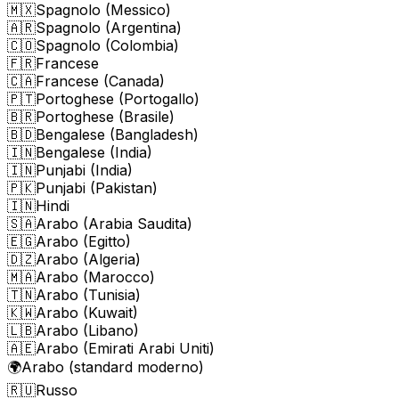
🇲🇽
Spagnolo (Messico)
🇦🇷
Spagnolo (Argentina)
🇨🇴
Spagnolo (Colombia)
🇫🇷
Francese
🇨🇦
Francese (Canada)
🇵🇹
Portoghese (Portogallo)
🇧🇷
Portoghese (Brasile)
🇧🇩
Bengalese (Bangladesh)
🇮🇳
Bengalese (India)
🇮🇳
Punjabi (India)
🇵🇰
Punjabi (Pakistan)
🇮🇳
Hindi
🇸🇦
Arabo (Arabia Saudita)
🇪🇬
Arabo (Egitto)
🇩🇿
Arabo (Algeria)
🇲🇦
Arabo (Marocco)
🇹🇳
Arabo (Tunisia)
🇰🇼
Arabo (Kuwait)
🇱🇧
Arabo (Libano)
🇦🇪
Arabo (Emirati Arabi Uniti)
🌍
Arabo (standard moderno)
🇷🇺
Russo