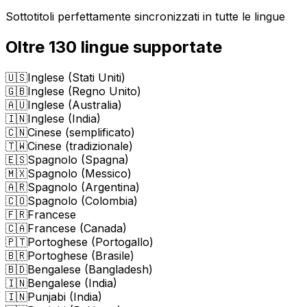
Sottotitoli perfettamente sincronizzati in tutte le lingue
Oltre 130 lingue supportate
🇺🇸
Inglese (Stati Uniti)
🇬🇧
Inglese (Regno Unito)
🇦🇺
Inglese (Australia)
🇮🇳
Inglese (India)
🇨🇳
Cinese (semplificato)
🇹🇼
Cinese (tradizionale)
🇪🇸
Spagnolo (Spagna)
🇲🇽
Spagnolo (Messico)
🇦🇷
Spagnolo (Argentina)
🇨🇴
Spagnolo (Colombia)
🇫🇷
Francese
🇨🇦
Francese (Canada)
🇵🇹
Portoghese (Portogallo)
🇧🇷
Portoghese (Brasile)
🇧🇩
Bengalese (Bangladesh)
🇮🇳
Bengalese (India)
🇮🇳
Punjabi (India)