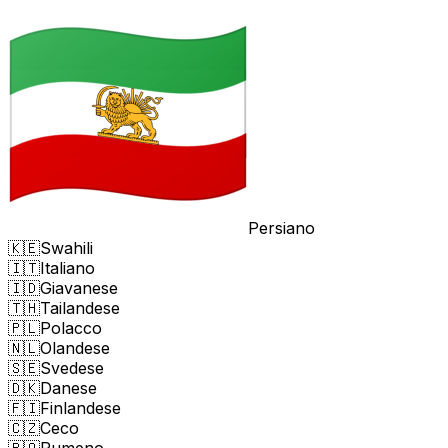
Persiano
🇰🇪
Swahili
🇮🇹
Italiano
🇮🇩
Giavanese
🇹🇭
Tailandese
🇵🇱
Polacco
🇳🇱
Olandese
🇸🇪
Svedese
🇩🇰
Danese
🇫🇮
Finlandese
🇨🇿
Ceco
🇷🇴
Rumeno