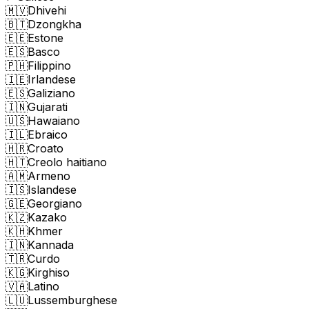
🇲🇻
Dhivehi
🇧🇹
Dzongkha
🇪🇪
Estone
🇪🇸
Basco
🇵🇭
Filippino
🇮🇪
Irlandese
🇪🇸
Galiziano
🇮🇳
Gujarati
🇺🇸
Hawaiano
🇮🇱
Ebraico
🇭🇷
Croato
🇭🇹
Creolo haitiano
🇦🇲
Armeno
🇮🇸
Islandese
🇬🇪
Georgiano
🇰🇿
Kazako
🇰🇭
Khmer
🇮🇳
Kannada
🇹🇷
Curdo
🇰🇬
Kirghiso
🇻🇦
Latino
🇱🇺
Lussemburghese