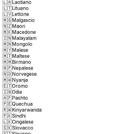
🇱🇦
Laotiano
🇱🇹
Lituano
🇱🇻
Lettone
🇲🇬
Malgascio
🇳🇿
Maori
🇲🇰
Macedone
🇮🇳
Malayalam
🇲🇳
Mongolo
🇲🇾
Malese
🇲🇹
Maltese
🇲🇲
Birmano
🇳🇵
Nepalese
🇳🇴
Norvegese
🇲🇼
Nyanja
🇪🇹
Oromo
🇮🇳
Odia
🇦🇫
Pashto
🇵🇪
Quechua
🇷🇼
Kinyarwanda
🇵🇰
Sindhi
🇱🇰
Cingalese
🇸🇰
Slovacco
🇸🇮
Sloveno