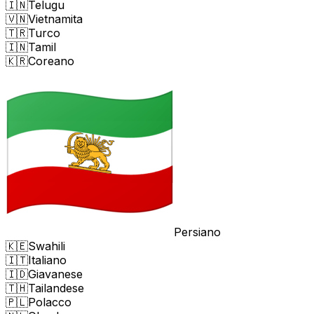
🇮🇳
Telugu
🇻🇳
Vietnamita
🇹🇷
Turco
🇮🇳
Tamil
🇰🇷
Coreano
Persiano
🇰🇪
Swahili
🇮🇹
Italiano
🇮🇩
Giavanese
🇹🇭
Tailandese
🇵🇱
Polacco