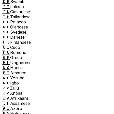
🇰🇪
Swahili
🇮🇹
Italiano
🇮🇩
Giavanese
🇹🇭
Tailandese
🇵🇱
Polacco
🇳🇱
Olandese
🇸🇪
Svedese
🇩🇰
Danese
🇫🇮
Finlandese
🇨🇿
Ceco
🇷🇴
Rumeno
🇬🇷
Greco
🇭🇺
Ungherese
🇳🇬
Hausa
🇪🇹
Amarico
🇳🇬
Yoruba
🇳🇬
Igbo
🇿🇦
Zulu
🇿🇦
Xhosa
🇿🇦
Afrikaans
🇮🇳
Assamese
🇦🇿
Azero
🇧🇾
Bielorusso