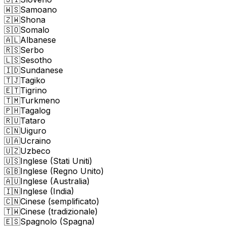
🇼🇸
Samoano
🇿🇼
Shona
🇸🇴
Somalo
🇦🇱
Albanese
🇷🇸
Serbo
🇱🇸
Sesotho
🇮🇩
Sundanese
🇹🇯
Tagiko
🇪🇹
Tigrino
🇹🇲
Turkmeno
🇵🇭
Tagalog
🇷🇺
Tataro
🇨🇳
Uiguro
🇺🇦
Ucraino
🇺🇿
Uzbeco
🇺🇸
Inglese (Stati Uniti)
🇬🇧
Inglese (Regno Unito)
🇦🇺
Inglese (Australia)
🇮🇳
Inglese (India)
🇨🇳
Cinese (semplificato)
🇹🇼
Cinese (tradizionale)
🇪🇸
Spagnolo (Spagna)