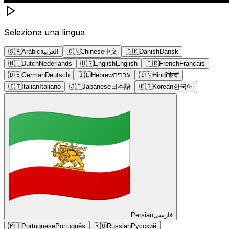
Seleziona una lingua
🇸🇦
Arabic
العربية
🇨🇳
Chinese
中文
🇩🇰
Danish
Dansk
🇳🇱
Dutch
Nederlands
🇺🇸
English
English
🇫🇷
French
Français
🇩🇪
German
Deutsch
🇮🇱
Hebrew
עברית
🇮🇳
Hindi
हिन्दी
🇮🇹
Italian
Italiano
🇯🇵
Japanese
日本語
🇰🇷
Korean
한국어
Persian
فارسی
🇵🇹
Portuguese
Português
🇷🇺
Russian
Русский