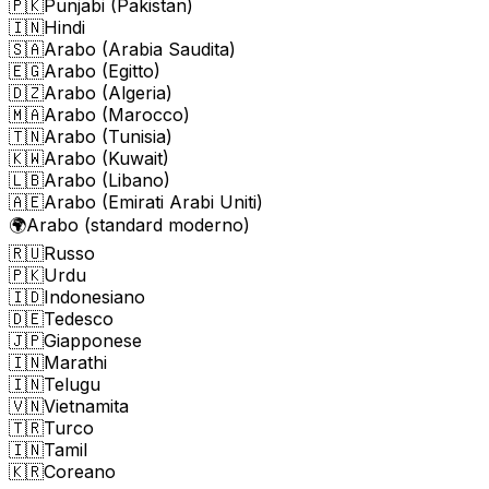
🇵🇰
Punjabi (Pakistan)
🇮🇳
Hindi
🇸🇦
Arabo (Arabia Saudita)
🇪🇬
Arabo (Egitto)
🇩🇿
Arabo (Algeria)
🇲🇦
Arabo (Marocco)
🇹🇳
Arabo (Tunisia)
🇰🇼
Arabo (Kuwait)
🇱🇧
Arabo (Libano)
🇦🇪
Arabo (Emirati Arabi Uniti)
🌍
Arabo (standard moderno)
🇷🇺
Russo
🇵🇰
Urdu
🇮🇩
Indonesiano
🇩🇪
Tedesco
🇯🇵
Giapponese
🇮🇳
Marathi
🇮🇳
Telugu
🇻🇳
Vietnamita
🇹🇷
Turco
🇮🇳
Tamil
🇰🇷
Coreano