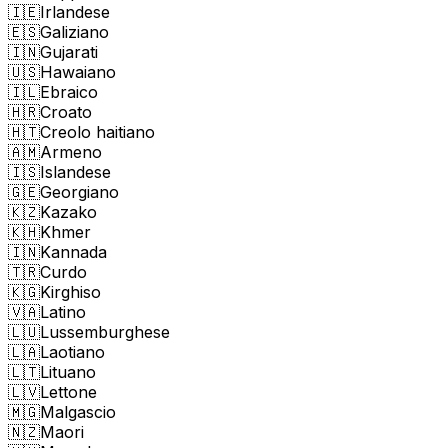
🇮🇪
Irlandese
🇪🇸
Galiziano
🇮🇳
Gujarati
🇺🇸
Hawaiano
🇮🇱
Ebraico
🇭🇷
Croato
🇭🇹
Creolo haitiano
🇦🇲
Armeno
🇮🇸
Islandese
🇬🇪
Georgiano
🇰🇿
Kazako
🇰🇭
Khmer
🇮🇳
Kannada
🇹🇷
Curdo
🇰🇬
Kirghiso
🇻🇦
Latino
🇱🇺
Lussemburghese
🇱🇦
Laotiano
🇱🇹
Lituano
🇱🇻
Lettone
🇲🇬
Malgascio
🇳🇿
Maori