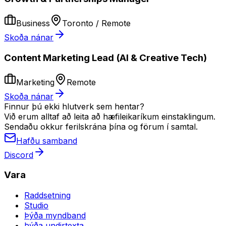
Business
Toronto / Remote
Skoða nánar
Content Marketing Lead (AI & Creative Tech)
Marketing
Remote
Skoða nánar
Finnur þú ekki hlutverk sem hentar?
Við erum alltaf að leita að hæfileikaríkum einstaklingum.
Sendaðu okkur ferilskrána þína og förum í samtal.
Hafðu samband
Discord
Vara
Raddsetning
Studio
Þýða myndband
Þýða undirtexta