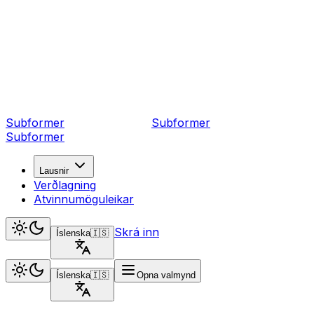
Subformer
Sub
former
Subformer
Lausnir
Verðlagning
Atvinnumöguleikar
Skrá inn
Íslenska
🇮🇸
Íslenska
🇮🇸
Opna valmynd