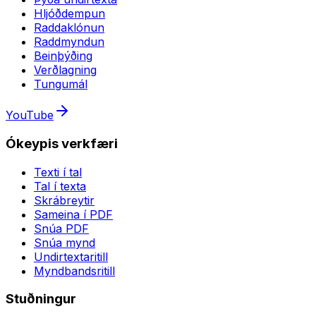
Hljóðdempun
Raddaklónun
Raddmyndun
Beinþýðing
Verðlagning
Tungumál
YouTube
Ókeypis verkfæri
Texti í tal
Tal í texta
Skrábreytir
Sameina í PDF
Snúa PDF
Snúa mynd
Undirtextaritill
Myndbandsritill
Stuðningur