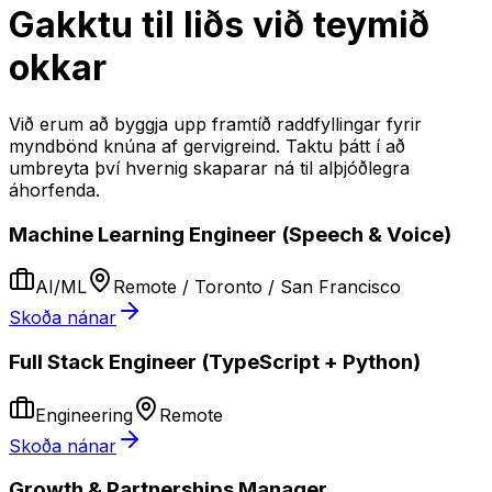
Gakktu til liðs við teymið
okkar
Við erum að byggja upp framtíð raddfyllingar fyrir
myndbönd knúna af gervigreind. Taktu þátt í að
umbreyta því hvernig skaparar ná til alþjóðlegra
áhorfenda.
Machine Learning Engineer (Speech & Voice)
AI/ML
Remote / Toronto / San Francisco
Skoða nánar
Full Stack Engineer (TypeScript + Python)
Engineering
Remote
Skoða nánar
Growth & Partnerships Manager