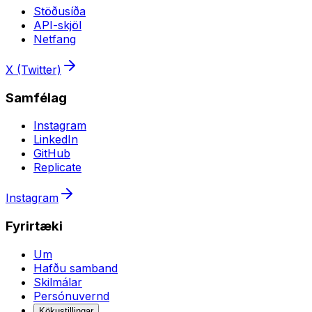
Stöðusíða
API-skjöl
Netfang
X (Twitter)
Samfélag
Instagram
LinkedIn
GitHub
Replicate
Instagram
Fyrirtæki
Um
Hafðu samband
Skilmálar
Persónuvernd
Kökustillingar