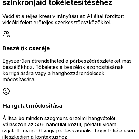
szinkronjaid tökéletesítéséhez
Vedd át a teljes kreatív irányítást az AI által fordított
videóid felett erőteljes szerkesztőeszközökkel.
Beszélők cseréje
Egyszerűen átrendelheted a párbeszédrészleteket más
beszélőkhöz. Tökéletes a beszélők azonosításának
korrigálására vagy a hanghozzárendelések
módosítására.
Hangulat módosítása
Állítsa be minden szegmens érzelmi hangvételét.
Válasszon az 50+ hangulat közül, például vidám,
izgatott, nyugodt vagy professzionális, hogy tökéletesen
illeszkedjen a kontextushoz.