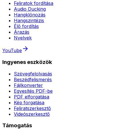
Feliratok fordítása
Audio Ducking
Hangklónozás
Hangszintézis
Élő fordítás
Árazás
Nyelvek
YouTube
Ingyenes eszközök
Szövegfelolvasás
Beszédfelismerés
Fájlkonverter
Egyesítés PDF-be
PDF elforgatása
Kép forgatása
Feliratszerkesztő
Videószerkesztő
Támogatás