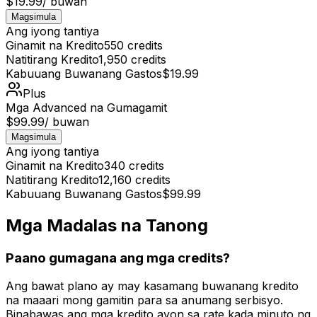
$19.99
/ buwan
Magsimula
Ang iyong tantiya
Ginamit na Kredito
550
credits
Natitirang Kredito
1,950
credits
Kabuuang Buwanang Gastos
$19.99
Plus
Mga Advanced na Gumagamit
$99.99
/ buwan
Magsimula
Ang iyong tantiya
Ginamit na Kredito
340
credits
Natitirang Kredito
12,160
credits
Kabuuang Buwanang Gastos
$99.99
Mga Madalas na Tanong
Paano gumagana ang mga credits?
Ang bawat plano ay may kasamang buwanang kredito
na maaari mong gamitin para sa anumang serbisyo.
Binabawas ang mga kredito ayon sa rate kada minuto ng