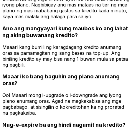
iyong plano. Nagbibigay ang mas mataas na tier ng mga
plano ng mas mababang gastos sa kredito kada minuto,
kaya mas malaki ang halaga para sa iyo.
Ano ang mangyayari kung maubos ko ang lahat
ng aking buwanang kredito?
Maaari kang bumili ng karagdagang kredito anumang
oras sa pamamagitan ng isang beses na top-up. Ang
biniling kredito ay may bisa nang 1 buwan mula sa petsa
ng pagbili.
Maaari ko bang baguhin ang plano anumang
oras?
Oo! Maaari mong i-upgrade o i-downgrade ang iyong
plano anumang oras. Agad na magkakabisa ang mga
pagbabago, at sisingilin o kokreditohan ka ng prorated
na pagkakaiba.
Nag-e-expire ba ang hindi nagamit na kredito?