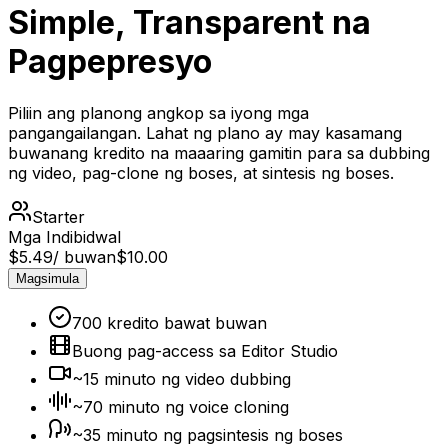
Simple, Transparent na
Pagpepresyo
Piliin ang planong angkop sa iyong mga
pangangailangan. Lahat ng plano ay may kasamang
buwanang kredito na maaaring gamitin para sa dubbing
ng video, pag-clone ng boses, at sintesis ng boses.
Starter
Mga Indibidwal
$5.49
/ buwan
$10.00
Magsimula
700 kredito bawat buwan
Buong pag-access sa Editor Studio
~15 minuto ng video dubbing
~70 minuto ng voice cloning
~35 minuto ng pagsintesis ng boses