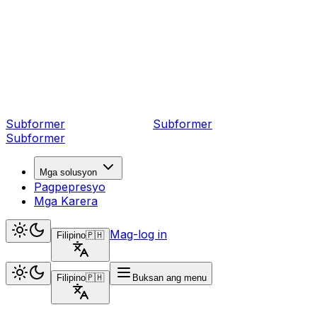
Subformer
Sub
former
Subformer
Mga solusyon
Pagpepresyo
Mga Karera
Mag-log in
Filipino
🇵🇭
Filipino
🇵🇭
Buksan ang menu