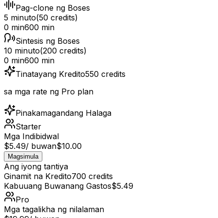
Pag-clone ng Boses
5 minuto
(
50
credits)
0 min
600 min
Sintesis ng Boses
10 minuto
(
200
credits)
0 min
600 min
Tinatayang Kredito
550
credits
sa mga rate ng Pro plan
Pinakamagandang Halaga
Starter
Mga Indibidwal
$5.49
/ buwan
$10.00
Magsimula
Ang iyong tantiya
Ginamit na Kredito
700
credits
Kabuuang Buwanang Gastos
$5.49
Pro
Mga tagalikha ng nilalaman