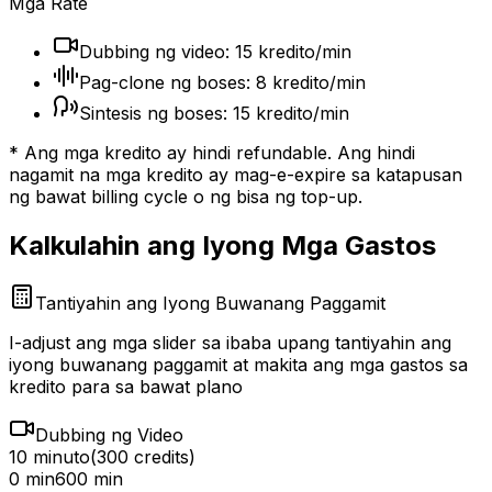
Mga Rate
Dubbing ng video: 15 kredito/min
Pag-clone ng boses: 8 kredito/min
Sintesis ng boses: 15 kredito/min
* Ang mga kredito ay hindi refundable. Ang hindi
nagamit na mga kredito ay mag-e-expire sa katapusan
ng bawat billing cycle o ng bisa ng top-up.
Kalkulahin ang Iyong Mga Gastos
Tantiyahin ang Iyong Buwanang Paggamit
I-adjust ang mga slider sa ibaba upang tantiyahin ang
iyong buwanang paggamit at makita ang mga gastos sa
kredito para sa bawat plano
Dubbing ng Video
10 minuto
(
300
credits)
0 min
600 min