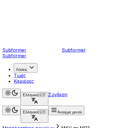
Subformer
Sub
former
Subformer
Λύσεις
Τιμές
Καριέρες
Σύνδεση
Ελληνικά
🇬🇷
Ελληνικά
🇬🇷
Άνοιγμα μενού