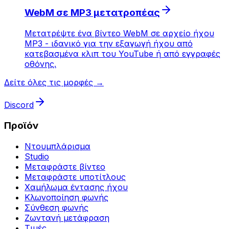
WebM σε MP3 μετατροπέας
Μετατρέψτε ένα βίντεο WebM σε αρχείο ήχου
MP3 - ιδανικό για την εξαγωγή ήχου από
κατεβασμένα κλιπ του YouTube ή από εγγραφές
οθόνης.
Δείτε όλες τις μορφές →
Discord
Προϊόν
Ντουμπλάρισμα
Studio
Μεταφράστε βίντεο
Μεταφράστε υποτίτλους
Χαμήλωμα έντασης ήχου
Κλωνοποίηση φωνής
Σύνθεση φωνής
Ζωντανή μετάφραση
Τιμές