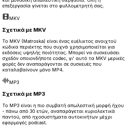
και μοναδική απωλεστική διεργασία. Όλη η
επεξεργασία γίνεται στο φυλλομετρητή σας.
MKV
Σχετικά με MKV
Το MKV (Matroska) είναι ένας ευέλικτος ανοιχτού
κώδικα περιέκτης που συχνά χρησιμοποιείται για
εκδόσεις υψηλής ποιότητας. Μπορεί να συσκευάσει
σχεδόν οποιονδήποτε codec, γι' αυτό τα MKV μερικές
φορές δεν αναπαράγονται σε συσκευές που
καταλαβαίνουν μόνο MP4.
MP3
Σχετικά με MP3
Το MP3 είναι η πιο συμβατή απωλεστική μορφή ήχου
- πάνω από 30 ετών, αναπαράγεται κυριολεκτικά
παντού, από ηχοσυστήματα αυτοκινήτων μέχρι
εφαρμογές podcast.