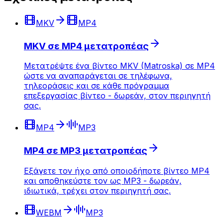
MKV
MP4
MKV σε MP4 μετατροπέας
Μετατρέψτε ένα βίντεο MKV (Matroska) σε MP4
ώστε να αναπαράγεται σε τηλέφωνα,
τηλεοράσεις και σε κάθε πρόγραμμα
επεξεργασίας βίντεο - δωρεάν, στον περιηγητή
σας.
MP4
MP3
MP4 σε MP3 μετατροπέας
Εξάγετε τον ήχο από οποιοδήποτε βίντεο MP4
και αποθηκεύστε τον ως MP3 - δωρεάν,
ιδιωτικά, τρέχει στον περιηγητή σας.
WEBM
MP3