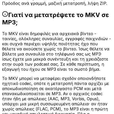
Πρόοδος ανά γραμμή, μαζική μετατροπή, λήψη ZIP.
Γιατί να μετατρέψετε το MKV σε
MP3;
Το MKV είναι δημοφιλές για αρχειακά βίντεο -
ταινίες, ολόκληρες συναυλίες, εγγραφές παιχνιδιών -
και συχνά περιέχει υψηλής ποιότητας ήχο που
θέλετε να ακούσετε χωρίς το βίντεο. Ίσως θέλετε να
βάλετε μια συναυλία στο τηλέφωνό σας ως MP3·
ίσως έχετε μια μακρά συνέντευξη και τη χρειάζεστε
στην ουρά των podcast σας. Σε κάθε περίπτωση, η
εξαγωγή του ήχου σε MP3 είναι το σωστό βήμα.
Το MKV μπορεί να μεταφέρει σχεδόν οποιονδήποτε
ηχητικό codec, οπότε η μετατροπή πάντα αρχίζει με
αποκωδικοποίηση σε ακατέργαστο PCM και μετά
επανακωδικοποιείται σε MP3. Αν ο αρχικός codec
ήταν ήδη με απώλειες (AAC, MP3, Vorbis, Opus),
υπάρχει μια μικρή συσσωρευμένη απώλεια· αν ήταν
χωρίς απώλειες (FLAC, PCM), το MP3 είναι η πρώτη