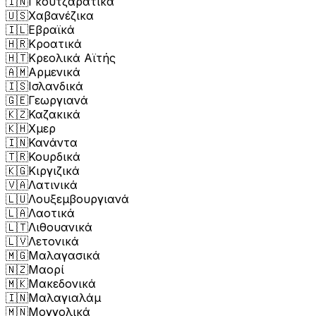
🇮🇳
Γκουτζαρατικά
🇺🇸
Χαβανέζικα
🇮🇱
Εβραϊκά
🇭🇷
Κροατικά
🇭🇹
Κρεολικά Αϊτής
🇦🇲
Αρμενικά
🇮🇸
Ισλανδικά
🇬🇪
Γεωργιανά
🇰🇿
Καζακικά
🇰🇭
Χμερ
🇮🇳
Κανάντα
🇹🇷
Κουρδικά
🇰🇬
Κιργιζικά
🇻🇦
Λατινικά
🇱🇺
Λουξεμβουργιανά
🇱🇦
Λαοτικά
🇱🇹
Λιθουανικά
🇱🇻
Λετονικά
🇲🇬
Μαλαγασικά
🇳🇿
Μαορί
🇲🇰
Μακεδονικά
🇮🇳
Μαλαγιαλάμ
🇲🇳
Μογγολικά