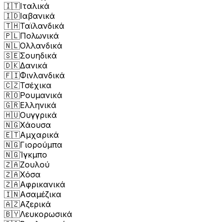
🇮🇹
Ιταλικά
🇮🇩
Ιαβανικά
🇹🇭
Ταϊλανδικά
🇵🇱
Πολωνικά
🇳🇱
Ολλανδικά
🇸🇪
Σουηδικά
🇩🇰
Δανικά
🇫🇮
Φινλανδικά
🇨🇿
Τσέχικα
🇷🇴
Ρουμανικά
🇬🇷
Ελληνικά
🇭🇺
Ουγγρικά
🇳🇬
Χάουσα
🇪🇹
Αμχαρικά
🇳🇬
Γιορούμπα
🇳🇬
Ίγκμπο
🇿🇦
Ζουλού
🇿🇦
Χόσα
🇿🇦
Αφρικανικά
🇮🇳
Ασαμέζικα
🇦🇿
Αζερικά
🇧🇾
Λευκορωσικά