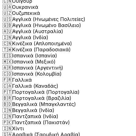
🇨🇳
Ουιγούρ
🇺🇦
Ουκρανικά
🇺🇿
Ουζμπεκικά
🇺🇸
Αγγλικά (Ηνωμένες Πολιτείες)
🇬🇧
Αγγλικά (Ηνωμένο Βασίλειο)
🇦🇺
Αγγλικά (Αυστραλία)
🇮🇳
Αγγλικά (Ινδία)
🇨🇳
Κινέζικα (Απλοποιημένα)
🇹🇼
Κινέζικα (Παραδοσιακά)
🇪🇸
Ισπανικά (Ισπανία)
🇲🇽
Ισπανικά (Μεξικό)
🇦🇷
Ισπανικά (Αργεντινή)
🇨🇴
Ισπανικά (Κολομβία)
🇫🇷
Γαλλικά
🇨🇦
Γαλλικά (Καναδάς)
🇵🇹
Πορτογαλικά (Πορτογαλία)
🇧🇷
Πορτογαλικά (Βραζιλία)
🇧🇩
Βεγγαλικά (Μπαγκλαντές)
🇮🇳
Βεγγαλικά (Ινδία)
🇮🇳
Παντζαπικά (Ινδία)
🇵🇰
Παντζαπικά (Πακιστάν)
🇮🇳
Χίντι
🇸🇦
Αραβικά (Σαουδική Αραβία)