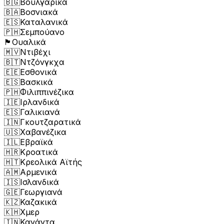
🇧🇬
Βουλγαρικά
🇧🇦
Βοσνιακά
🇪🇸
Καταλανικά
🇵🇭
Σεμπούανο
🏴󠁧󠁢󠁷󠁬󠁳󠁿
Ουαλικά
🇲🇻
Ντιβέχι
🇧🇹
Ντζόνγκχα
🇪🇪
Εσθονικά
🇪🇸
Βασκικά
🇵🇭
Φιλιππινέζικα
🇮🇪
Ιρλανδικά
🇪🇸
Γαλικιανά
🇮🇳
Γκουτζαρατικά
🇺🇸
Χαβανέζικα
🇮🇱
Εβραϊκά
🇭🇷
Κροατικά
🇭🇹
Κρεολικά Αϊτής
🇦🇲
Αρμενικά
🇮🇸
Ισλανδικά
🇬🇪
Γεωργιανά
🇰🇿
Καζακικά
🇰🇭
Χμερ
🇮🇳
Κανάντα