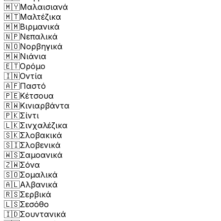
🇲🇾
Μαλαισιανά
🇲🇹
Μαλτέζικα
🇲🇲
Βιρμανικά
🇳🇵
Νεπαλικά
🇳🇴
Νορβηγικά
🇲🇼
Νιάνια
🇪🇹
Ορόμο
🇮🇳
Οντία
🇦🇫
Παστό
🇵🇪
Κέτσουα
🇷🇼
Κινιαρβάντα
🇵🇰
Σίντι
🇱🇰
Σινχαλέζικα
🇸🇰
Σλοβακικά
🇸🇮
Σλοβενικά
🇼🇸
Σαμοανικά
🇿🇼
Σόνα
🇸🇴
Σομαλικά
🇦🇱
Αλβανικά
🇷🇸
Σερβικά
🇱🇸
Σεσόθο
🇮🇩
Σουντανικά