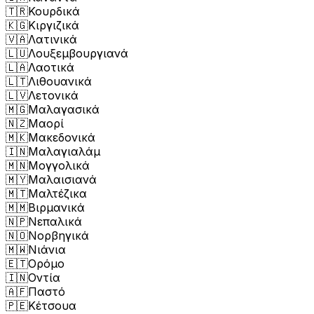
🇹🇷
Κουρδικά
🇰🇬
Κιργιζικά
🇻🇦
Λατινικά
🇱🇺
Λουξεμβουργιανά
🇱🇦
Λαοτικά
🇱🇹
Λιθουανικά
🇱🇻
Λετονικά
🇲🇬
Μαλαγασικά
🇳🇿
Μαορί
🇲🇰
Μακεδονικά
🇮🇳
Μαλαγιαλάμ
🇲🇳
Μογγολικά
🇲🇾
Μαλαισιανά
🇲🇹
Μαλτέζικα
🇲🇲
Βιρμανικά
🇳🇵
Νεπαλικά
🇳🇴
Νορβηγικά
🇲🇼
Νιάνια
🇪🇹
Ορόμο
🇮🇳
Οντία
🇦🇫
Παστό
🇵🇪
Κέτσουα