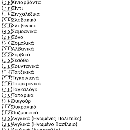
🇷🇼
Κινιαρβάντα
🇵🇰
Σίντι
🇱🇰
Σινχαλέζικα
🇸🇰
Σλοβακικά
🇸🇮
Σλοβενικά
🇼🇸
Σαμοανικά
🇿🇼
Σόνα
🇸🇴
Σομαλικά
🇦🇱
Αλβανικά
🇷🇸
Σερβικά
🇱🇸
Σεσόθο
🇮🇩
Σουντανικά
🇹🇯
Τατζικικά
🇪🇹
Τιγκρινιανά
🇹🇲
Τουρκμενικά
🇵🇭
Ταγκαλόγκ
🇷🇺
Ταταρικά
🇨🇳
Ουιγούρ
🇺🇦
Ουκρανικά
🇺🇿
Ουζμπεκικά
🇺🇸
Αγγλικά (Ηνωμένες Πολιτείες)
🇬🇧
Αγγλικά (Ηνωμένο Βασίλειο)
🇦🇺
Αγγλικά (Αυστραλία)