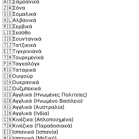
🇼🇸
Σαμοανικά
🇿🇼
Σόνα
🇸🇴
Σομαλικά
🇦🇱
Αλβανικά
🇷🇸
Σερβικά
🇱🇸
Σεσόθο
🇮🇩
Σουντανικά
🇹🇯
Τατζικικά
🇪🇹
Τιγκρινιανά
🇹🇲
Τουρκμενικά
🇵🇭
Ταγκαλόγκ
🇷🇺
Ταταρικά
🇨🇳
Ουιγούρ
🇺🇦
Ουκρανικά
🇺🇿
Ουζμπεκικά
🇺🇸
Αγγλικά (Ηνωμένες Πολιτείες)
🇬🇧
Αγγλικά (Ηνωμένο Βασίλειο)
🇦🇺
Αγγλικά (Αυστραλία)
🇮🇳
Αγγλικά (Ινδία)
🇨🇳
Κινέζικα (Απλοποιημένα)
🇹🇼
Κινέζικα (Παραδοσιακά)
🇪🇸
Ισπανικά (Ισπανία)
🇲🇽
Ισπανικά (Μεξικό)