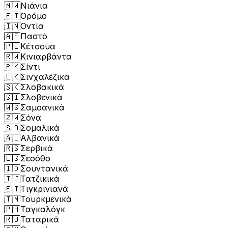
🇲🇼
Νιάνια
🇪🇹
Ορόμο
🇮🇳
Οντία
🇦🇫
Παστό
🇵🇪
Κέτσουα
🇷🇼
Κινιαρβάντα
🇵🇰
Σίντι
🇱🇰
Σινχαλέζικα
🇸🇰
Σλοβακικά
🇸🇮
Σλοβενικά
🇼🇸
Σαμοανικά
🇿🇼
Σόνα
🇸🇴
Σομαλικά
🇦🇱
Αλβανικά
🇷🇸
Σερβικά
🇱🇸
Σεσόθο
🇮🇩
Σουντανικά
🇹🇯
Τατζικικά
🇪🇹
Τιγκρινιανά
🇹🇲
Τουρκμενικά
🇵🇭
Ταγκαλόγκ
🇷🇺
Ταταρικά