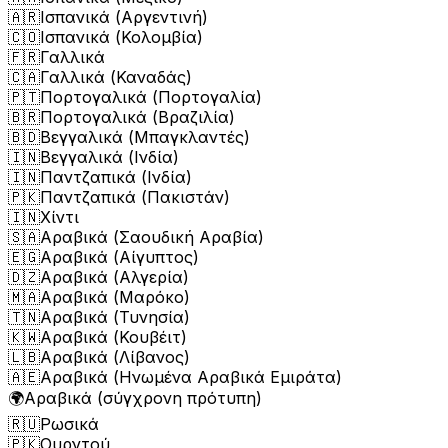
🇦🇷
Ισπανικά (Αργεντινή)
🇨🇴
Ισπανικά (Κολομβία)
🇫🇷
Γαλλικά
🇨🇦
Γαλλικά (Καναδάς)
🇵🇹
Πορτογαλικά (Πορτογαλία)
🇧🇷
Πορτογαλικά (Βραζιλία)
🇧🇩
Βεγγαλικά (Μπαγκλαντές)
🇮🇳
Βεγγαλικά (Ινδία)
🇮🇳
Παντζαπικά (Ινδία)
🇵🇰
Παντζαπικά (Πακιστάν)
🇮🇳
Χίντι
🇸🇦
Αραβικά (Σαουδική Αραβία)
🇪🇬
Αραβικά (Αίγυπτος)
🇩🇿
Αραβικά (Αλγερία)
🇲🇦
Αραβικά (Μαρόκο)
🇹🇳
Αραβικά (Τυνησία)
🇰🇼
Αραβικά (Κουβέιτ)
🇱🇧
Αραβικά (Λίβανος)
🇦🇪
Αραβικά (Ηνωμένα Αραβικά Εμιράτα)
🌍
Αραβικά (σύγχρονη πρότυπη)
🇷🇺
Ρωσικά
🇵🇰
Ουρντού