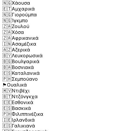
🇳🇬
Χάουσα
🇪🇹
Αμχαρικά
🇳🇬
Γιορούμπα
🇳🇬
Ίγκμπο
🇿🇦
Ζουλού
🇿🇦
Χόσα
🇿🇦
Αφρικανικά
🇮🇳
Ασαμέζικα
🇦🇿
Αζερικά
🇧🇾
Λευκορωσικά
🇧🇬
Βουλγαρικά
🇧🇦
Βοσνιακά
🇪🇸
Καταλανικά
🇵🇭
Σεμπούανο
🏴󠁧󠁢󠁷󠁬󠁳󠁿
Ουαλικά
🇲🇻
Ντιβέχι
🇧🇹
Ντζόνγκχα
🇪🇪
Εσθονικά
🇪🇸
Βασκικά
🇵🇭
Φιλιππινέζικα
🇮🇪
Ιρλανδικά
🇪🇸
Γαλικιανά