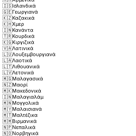
🇮🇸
Ισλανδικά
🇬🇪
Γεωργιανά
🇰🇿
Καζακικά
🇰🇭
Χμερ
🇮🇳
Κανάντα
🇹🇷
Κουρδικά
🇰🇬
Κιργιζικά
🇻🇦
Λατινικά
🇱🇺
Λουξεμβουργιανά
🇱🇦
Λαοτικά
🇱🇹
Λιθουανικά
🇱🇻
Λετονικά
🇲🇬
Μαλαγασικά
🇳🇿
Μαορί
🇲🇰
Μακεδονικά
🇮🇳
Μαλαγιαλάμ
🇲🇳
Μογγολικά
🇲🇾
Μαλαισιανά
🇲🇹
Μαλτέζικα
🇲🇲
Βιρμανικά
🇳🇵
Νεπαλικά
🇳🇴
Νορβηγικά