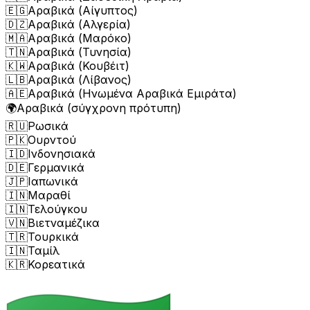
🇪🇬
Αραβικά (Αίγυπτος)
🇩🇿
Αραβικά (Αλγερία)
🇲🇦
Αραβικά (Μαρόκο)
🇹🇳
Αραβικά (Τυνησία)
🇰🇼
Αραβικά (Κουβέιτ)
🇱🇧
Αραβικά (Λίβανος)
🇦🇪
Αραβικά (Ηνωμένα Αραβικά Εμιράτα)
🌍
Αραβικά (σύγχρονη πρότυπη)
🇷🇺
Ρωσικά
🇵🇰
Ουρντού
🇮🇩
Ινδονησιακά
🇩🇪
Γερμανικά
🇯🇵
Ιαπωνικά
🇮🇳
Μαραθί
🇮🇳
Τελούγκου
🇻🇳
Βιετναμέζικα
🇹🇷
Τουρκικά
🇮🇳
Ταμίλ
🇰🇷
Κορεατικά