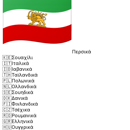
Περσικά
🇰🇪
Σουαχίλι
🇮🇹
Ιταλικά
🇮🇩
Ιαβανικά
🇹🇭
Ταϊλανδικά
🇵🇱
Πολωνικά
🇳🇱
Ολλανδικά
🇸🇪
Σουηδικά
🇩🇰
Δανικά
🇫🇮
Φινλανδικά
🇨🇿
Τσέχικα
🇷🇴
Ρουμανικά
🇬🇷
Ελληνικά
🇭🇺
Ουγγρικά