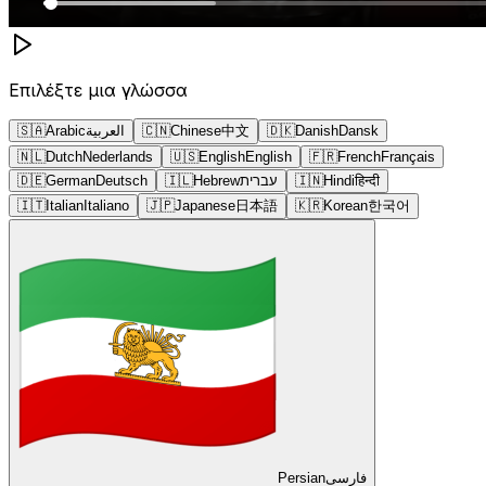
Επιλέξτε μια γλώσσα
🇸🇦
Arabic
العربية
🇨🇳
Chinese
中文
🇩🇰
Danish
Dansk
🇳🇱
Dutch
Nederlands
🇺🇸
English
English
🇫🇷
French
Français
🇩🇪
German
Deutsch
🇮🇱
Hebrew
עברית
🇮🇳
Hindi
हिन्दी
🇮🇹
Italian
Italiano
🇯🇵
Japanese
日本語
🇰🇷
Korean
한국어
Persian
فارسی