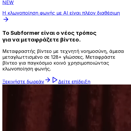
NEW
Η κλωνοποίηση φωνής με AI είναι πλέον διαθέσιμη
Το Subformer είναι ο νέος τρόπος
για να μεταφράζετε βίντεο.
Μεταφραστής βίντεο με τεχνητή νοημοσύνη, άμεσα
μεταγλωττισμένο σε 128+ γλώσσες. Μεταφράστε
βίντεο για παγκόσμιο κοινό χρησιμοποιώντας
κλωνοποίηση φωνής.
Ξεκινήστε δωρεάν
Δείτε επίδειξη