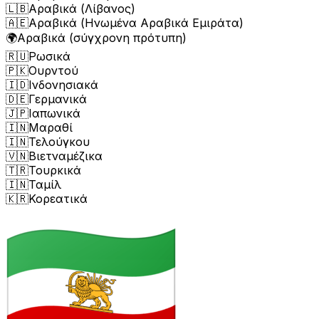
🇱🇧
Αραβικά (Λίβανος)
🇦🇪
Αραβικά (Ηνωμένα Αραβικά Εμιράτα)
🌍
Αραβικά (σύγχρονη πρότυπη)
🇷🇺
Ρωσικά
🇵🇰
Ουρντού
🇮🇩
Ινδονησιακά
🇩🇪
Γερμανικά
🇯🇵
Ιαπωνικά
🇮🇳
Μαραθί
🇮🇳
Τελούγκου
🇻🇳
Βιετναμέζικα
🇹🇷
Τουρκικά
🇮🇳
Ταμίλ
🇰🇷
Κορεατικά