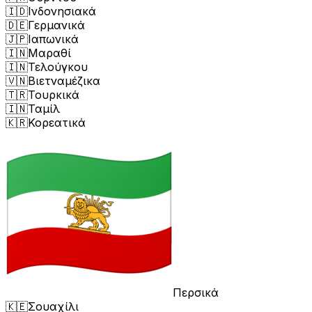
🇮🇩
Ινδονησιακά
🇩🇪
Γερμανικά
🇯🇵
Ιαπωνικά
🇮🇳
Μαραθί
🇮🇳
Τελούγκου
🇻🇳
Βιετναμέζικα
🇹🇷
Τουρκικά
🇮🇳
Ταμίλ
🇰🇷
Κορεατικά
Περσικά
🇰🇪
Σουαχίλι