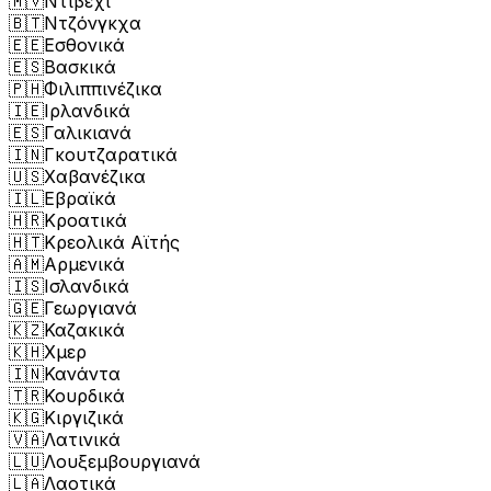
🇲🇻
Ντιβέχι
🇧🇹
Ντζόνγκχα
🇪🇪
Εσθονικά
🇪🇸
Βασκικά
🇵🇭
Φιλιππινέζικα
🇮🇪
Ιρλανδικά
🇪🇸
Γαλικιανά
🇮🇳
Γκουτζαρατικά
🇺🇸
Χαβανέζικα
🇮🇱
Εβραϊκά
🇭🇷
Κροατικά
🇭🇹
Κρεολικά Αϊτής
🇦🇲
Αρμενικά
🇮🇸
Ισλανδικά
🇬🇪
Γεωργιανά
🇰🇿
Καζακικά
🇰🇭
Χμερ
🇮🇳
Κανάντα
🇹🇷
Κουρδικά
🇰🇬
Κιργιζικά
🇻🇦
Λατινικά
🇱🇺
Λουξεμβουργιανά
🇱🇦
Λαοτικά