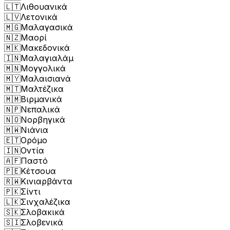
🇱🇹
Λιθουανικά
🇱🇻
Λετονικά
🇲🇬
Μαλαγασικά
🇳🇿
Μαορί
🇲🇰
Μακεδονικά
🇮🇳
Μαλαγιαλάμ
🇲🇳
Μογγολικά
🇲🇾
Μαλαισιανά
🇲🇹
Μαλτέζικα
🇲🇲
Βιρμανικά
🇳🇵
Νεπαλικά
🇳🇴
Νορβηγικά
🇲🇼
Νιάνια
🇪🇹
Ορόμο
🇮🇳
Οντία
🇦🇫
Παστό
🇵🇪
Κέτσουα
🇷🇼
Κινιαρβάντα
🇵🇰
Σίντι
🇱🇰
Σινχαλέζικα
🇸🇰
Σλοβακικά
🇸🇮
Σλοβενικά