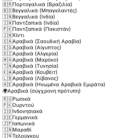
🇧🇷
Πορτογαλικά (Βραζιλία)
🇧🇩
Βεγγαλικά (Μπαγκλαντές)
🇮🇳
Βεγγαλικά (Ινδία)
🇮🇳
Παντζαπικά (Ινδία)
🇵🇰
Παντζαπικά (Πακιστάν)
🇮🇳
Χίντι
🇸🇦
Αραβικά (Σαουδική Αραβία)
🇪🇬
Αραβικά (Αίγυπτος)
🇩🇿
Αραβικά (Αλγερία)
🇲🇦
Αραβικά (Μαρόκο)
🇹🇳
Αραβικά (Τυνησία)
🇰🇼
Αραβικά (Κουβέιτ)
🇱🇧
Αραβικά (Λίβανος)
🇦🇪
Αραβικά (Ηνωμένα Αραβικά Εμιράτα)
🌍
Αραβικά (σύγχρονη πρότυπη)
🇷🇺
Ρωσικά
🇵🇰
Ουρντού
🇮🇩
Ινδονησιακά
🇩🇪
Γερμανικά
🇯🇵
Ιαπωνικά
🇮🇳
Μαραθί
🇮🇳
Τελούγκου