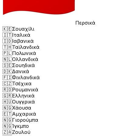
Περσικά
🇰🇪
Σουαχίλι
🇮🇹
Ιταλικά
🇮🇩
Ιαβανικά
🇹🇭
Ταϊλανδικά
🇵🇱
Πολωνικά
🇳🇱
Ολλανδικά
🇸🇪
Σουηδικά
🇩🇰
Δανικά
🇫🇮
Φινλανδικά
🇨🇿
Τσέχικα
🇷🇴
Ρουμανικά
🇬🇷
Ελληνικά
🇭🇺
Ουγγρικά
🇳🇬
Χάουσα
🇪🇹
Αμχαρικά
🇳🇬
Γιορούμπα
🇳🇬
Ίγκμπο
🇿🇦
Ζουλού