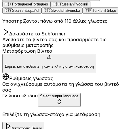
🇵🇹
Portuguese
Português
🇷🇺
Russian
Русский
🇪🇸
Spanish
Español
🇸🇪
Swedish
Svenska
🇹🇷
Turkish
Türkçe
Υποστηρίζονται πάνω από 110 άλλες γλώσσες
Δοκιμάστε το Subformer
Ανεβάστε το βίντεό σας και προσαρμόστε τις
ρυθμίσεις μετατροπής
Μεταφόρτωση Βίντεο
Σύρετε και αποθέστε ή κάντε κλικ για αντικατάσταση
Ρυθμίσεις γλώσσας
Θα ανιχνεύσουμε αυτόματα τη γλώσσα του βίντεό
σας
Γλώσσα εξόδου
Select output language
Επιλέξτε τη γλώσσα-στόχο για μετάφραση
Μετατροπή Βίντεο