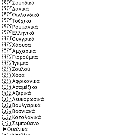
🇸🇪
Σουηδικά
🇩🇰
Δανικά
🇫🇮
Φινλανδικά
🇨🇿
Τσέχικα
🇷🇴
Ρουμανικά
🇬🇷
Ελληνικά
🇭🇺
Ουγγρικά
🇳🇬
Χάουσα
🇪🇹
Αμχαρικά
🇳🇬
Γιορούμπα
🇳🇬
Ίγκμπο
🇿🇦
Ζουλού
🇿🇦
Χόσα
🇿🇦
Αφρικανικά
🇮🇳
Ασαμέζικα
🇦🇿
Αζερικά
🇧🇾
Λευκορωσικά
🇧🇬
Βουλγαρικά
🇧🇦
Βοσνιακά
🇪🇸
Καταλανικά
🇵🇭
Σεμπούανο
🏴󠁧󠁢󠁷󠁬󠁳󠁿
Ουαλικά