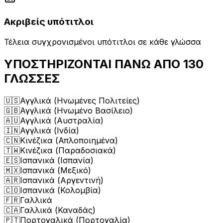
Ακριβείς υπότιτλοι
Τέλεια συγχρονισμένοι υπότιτλοι σε κάθε γλώσσα
ΥΠΟΣΤΗΡΙΖΟΝΤΑΙ ΠΑΝΩ ΑΠΟ 130
ΓΛΩΣΣΕΣ
🇺🇸
Αγγλικά (Ηνωμένες Πολιτείες)
🇬🇧
Αγγλικά (Ηνωμένο Βασίλειο)
🇦🇺
Αγγλικά (Αυστραλία)
🇮🇳
Αγγλικά (Ινδία)
🇨🇳
Κινέζικα (Απλοποιημένα)
🇹🇼
Κινέζικα (Παραδοσιακά)
🇪🇸
Ισπανικά (Ισπανία)
🇲🇽
Ισπανικά (Μεξικό)
🇦🇷
Ισπανικά (Αργεντινή)
🇨🇴
Ισπανικά (Κολομβία)
🇫🇷
Γαλλικά
🇨🇦
Γαλλικά (Καναδάς)
🇵🇹
Πορτογαλικά (Πορτογαλία)