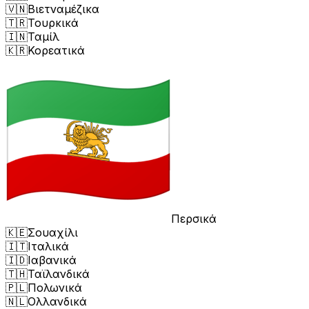
🇻🇳
Βιετναμέζικα
🇹🇷
Τουρκικά
🇮🇳
Ταμίλ
🇰🇷
Κορεατικά
Περσικά
🇰🇪
Σουαχίλι
🇮🇹
Ιταλικά
🇮🇩
Ιαβανικά
🇹🇭
Ταϊλανδικά
🇵🇱
Πολωνικά
🇳🇱
Ολλανδικά