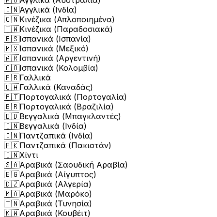
🇮🇳
Αγγλικά (Ινδία)
🇨🇳
Κινέζικα (Απλοποιημένα)
🇹🇼
Κινέζικα (Παραδοσιακά)
🇪🇸
Ισπανικά (Ισπανία)
🇲🇽
Ισπανικά (Μεξικό)
🇦🇷
Ισπανικά (Αργεντινή)
🇨🇴
Ισπανικά (Κολομβία)
🇫🇷
Γαλλικά
🇨🇦
Γαλλικά (Καναδάς)
🇵🇹
Πορτογαλικά (Πορτογαλία)
🇧🇷
Πορτογαλικά (Βραζιλία)
🇧🇩
Βεγγαλικά (Μπαγκλαντές)
🇮🇳
Βεγγαλικά (Ινδία)
🇮🇳
Παντζαπικά (Ινδία)
🇵🇰
Παντζαπικά (Πακιστάν)
🇮🇳
Χίντι
🇸🇦
Αραβικά (Σαουδική Αραβία)
🇪🇬
Αραβικά (Αίγυπτος)
🇩🇿
Αραβικά (Αλγερία)
🇲🇦
Αραβικά (Μαρόκο)
🇹🇳
Αραβικά (Τυνησία)
🇰🇼
Αραβικά (Κουβέιτ)