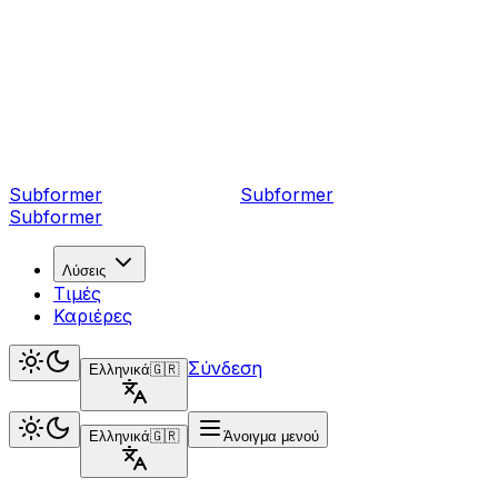
Subformer
Sub
former
Subformer
Λύσεις
Τιμές
Καριέρες
Σύνδεση
Ελληνικά
🇬🇷
Ελληνικά
🇬🇷
Άνοιγμα μενού