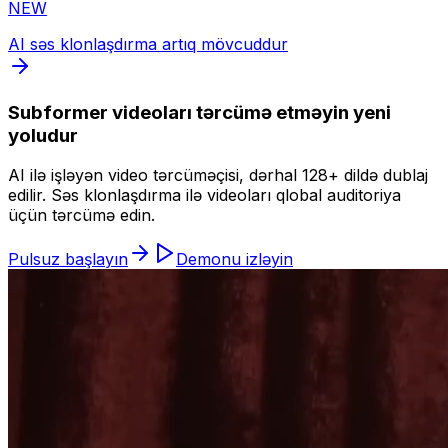
NEW
AI səs klonlaşdırma artıq mövcuddur
Subformer videoları tərcümə etməyin yeni
yoludur
AI ilə işləyən video tərcüməçisi, dərhal 128+ dildə dublaj
edilir. Səs klonlaşdırma ilə videoları qlobal auditoriya
üçün tərcümə edin.
Pulsuz başlayın
Demonu izləyin