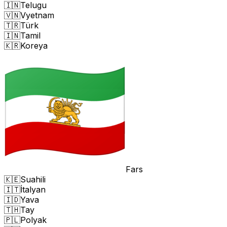
🇮🇳
Telugu
🇻🇳
Vyetnam
🇹🇷
Türk
🇮🇳
Tamil
🇰🇷
Koreya
Fars
🇰🇪
Suahili
🇮🇹
İtalyan
🇮🇩
Yava
🇹🇭
Tay
🇵🇱
Polyak