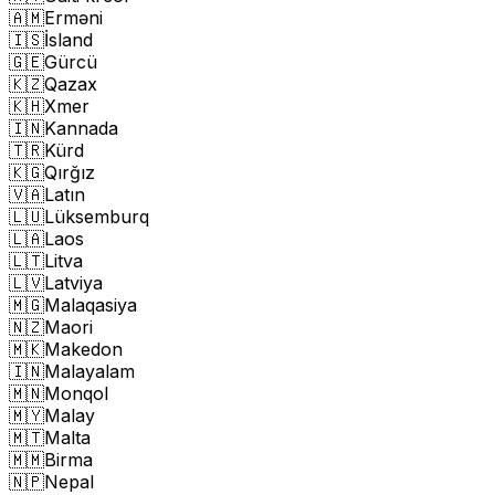
🇦🇲
Erməni
🇮🇸
İsland
🇬🇪
Gürcü
🇰🇿
Qazax
🇰🇭
Xmer
🇮🇳
Kannada
🇹🇷
Kürd
🇰🇬
Qırğız
🇻🇦
Latın
🇱🇺
Lüksemburq
🇱🇦
Laos
🇱🇹
Litva
🇱🇻
Latviya
🇲🇬
Malaqasiya
🇳🇿
Maori
🇲🇰
Makedon
🇮🇳
Malayalam
🇲🇳
Monqol
🇲🇾
Malay
🇲🇹
Malta
🇲🇲
Birma
🇳🇵
Nepal