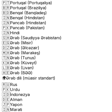
🇵🇹
Portuqal (Portuqaliya)
🇧🇷
Portuqal (Braziliya)
🇧🇩
Benqal (Banqladeş)
🇮🇳
Benqal (Hindistan)
🇮🇳
Pəncab (Hindistan)
🇵🇰
Pəncab (Pakistan)
🇮🇳
Hindi
🇸🇦
Ərəb (Səudiyyə Ərəbistanı)
🇪🇬
Ərəb (Misir)
🇩🇿
Ərəb (Əlcəzair)
🇲🇦
Ərəb (Mərakeş)
🇹🇳
Ərəb (Tunus)
🇰🇼
Ərəb (Küveyt)
🇱🇧
Ərəb (Livan)
🇦🇪
Ərəb (BƏƏ)
🌍
Ərəb dili (müasir standart)
🇷🇺
Rus
🇵🇰
Urdu
🇮🇩
İndonezya
🇩🇪
Alman
🇯🇵
Yapon
🇮🇳
Marati