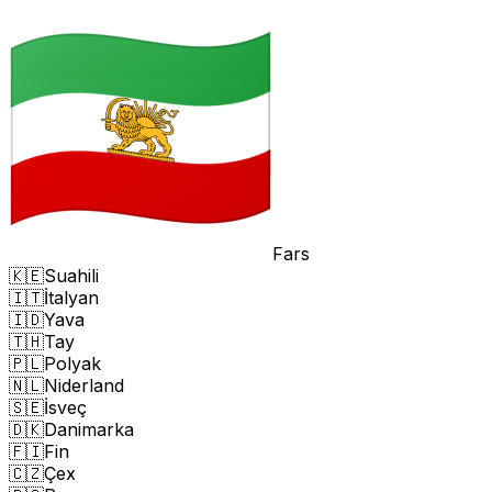
Fars
🇰🇪
Suahili
🇮🇹
İtalyan
🇮🇩
Yava
🇹🇭
Tay
🇵🇱
Polyak
🇳🇱
Niderland
🇸🇪
İsveç
🇩🇰
Danimarka
🇫🇮
Fin
🇨🇿
Çex