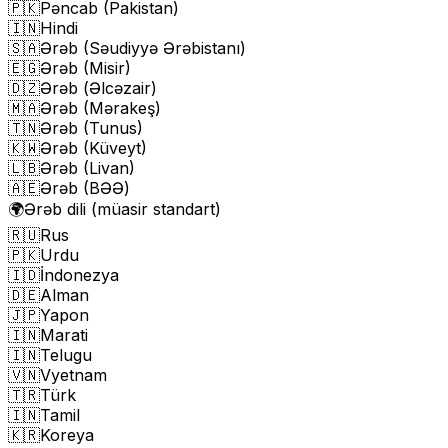
🇵🇰
Pəncab (Pakistan)
🇮🇳
Hindi
🇸🇦
Ərəb (Səudiyyə Ərəbistanı)
🇪🇬
Ərəb (Misir)
🇩🇿
Ərəb (Əlcəzair)
🇲🇦
Ərəb (Mərakeş)
🇹🇳
Ərəb (Tunus)
🇰🇼
Ərəb (Küveyt)
🇱🇧
Ərəb (Livan)
🇦🇪
Ərəb (BƏƏ)
🌍
Ərəb dili (müasir standart)
🇷🇺
Rus
🇵🇰
Urdu
🇮🇩
İndonezya
🇩🇪
Alman
🇯🇵
Yapon
🇮🇳
Marati
🇮🇳
Telugu
🇻🇳
Vyetnam
🇹🇷
Türk
🇮🇳
Tamil
🇰🇷
Koreya