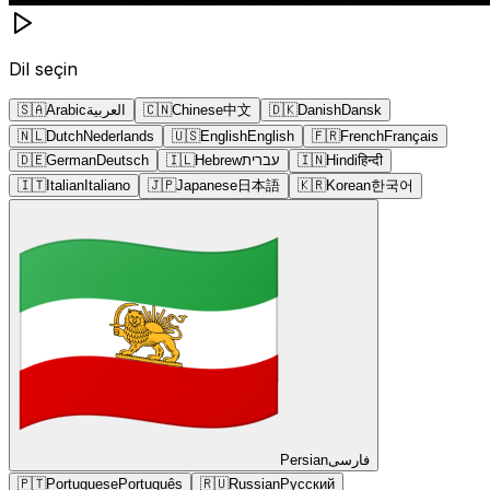
Dil seçin
🇸🇦
Arabic
العربية
🇨🇳
Chinese
中文
🇩🇰
Danish
Dansk
🇳🇱
Dutch
Nederlands
🇺🇸
English
English
🇫🇷
French
Français
🇩🇪
German
Deutsch
🇮🇱
Hebrew
עברית
🇮🇳
Hindi
हिन्दी
🇮🇹
Italian
Italiano
🇯🇵
Japanese
日本語
🇰🇷
Korean
한국어
Persian
فارسی
🇵🇹
Portuguese
Português
🇷🇺
Russian
Русский