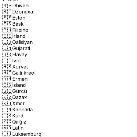
🇲🇻
Dhivehi
🇧🇹
Dzongxa
🇪🇪
Eston
🇪🇸
Bask
🇵🇭
Filipino
🇮🇪
İrland
🇪🇸
Qalisiyan
🇮🇳
Gujarati
🇺🇸
Havay
🇮🇱
İvrit
🇭🇷
Xorvat
🇭🇹
Gaiti kreol
🇦🇲
Erməni
🇮🇸
İsland
🇬🇪
Gürcü
🇰🇿
Qazax
🇰🇭
Xmer
🇮🇳
Kannada
🇹🇷
Kürd
🇰🇬
Qırğız
🇻🇦
Latın
🇱🇺
Lüksemburq