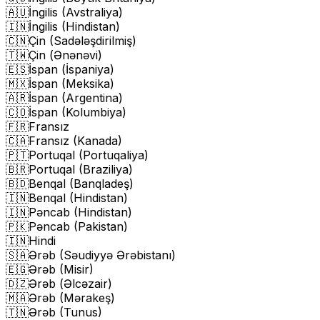
🇦🇺
İngilis (Avstraliya)
🇮🇳
İngilis (Hindistan)
🇨🇳
Çin (Sadələşdirilmiş)
🇹🇼
Çin (Ənənəvi)
🇪🇸
İspan (İspaniya)
🇲🇽
İspan (Meksika)
🇦🇷
İspan (Argentina)
🇨🇴
İspan (Kolumbiya)
🇫🇷
Fransız
🇨🇦
Fransız (Kanada)
🇵🇹
Portuqal (Portuqaliya)
🇧🇷
Portuqal (Braziliya)
🇧🇩
Benqal (Banqladeş)
🇮🇳
Benqal (Hindistan)
🇮🇳
Pəncab (Hindistan)
🇵🇰
Pəncab (Pakistan)
🇮🇳
Hindi
🇸🇦
Ərəb (Səudiyyə Ərəbistanı)
🇪🇬
Ərəb (Misir)
🇩🇿
Ərəb (Əlcəzair)
🇲🇦
Ərəb (Mərakeş)
🇹🇳
Ərəb (Tunus)