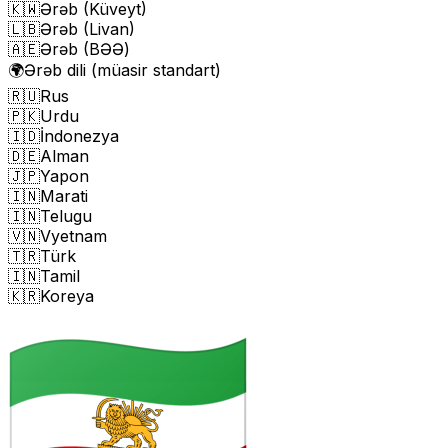
🇰🇼
Ərəb (Küveyt)
🇱🇧
Ərəb (Livan)
🇦🇪
Ərəb (BƏƏ)
🌍
Ərəb dili (müasir standart)
🇷🇺
Rus
🇵🇰
Urdu
🇮🇩
İndonezya
🇩🇪
Alman
🇯🇵
Yapon
🇮🇳
Marati
🇮🇳
Telugu
🇻🇳
Vyetnam
🇹🇷
Türk
🇮🇳
Tamil
🇰🇷
Koreya