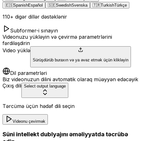
🇪🇸
Spanish
Español
🇸🇪
Swedish
Svenska
🇹🇷
Turkish
Türkçe
110+ digər dillər dəstəklənir
Subformer-i sınayın
Videonuzu yükləyin və çevirmə parametrlərini
fərdiləşdirin
Video yüklə
Sürüşdürüb buraxın və ya əvəz etmək üçün klikləyin
Dil parametrləri
Biz videonuzun dilini avtomatik olaraq müəyyən edəcəyik
Çıxış dili
Select output language
Tərcümə üçün hədəf dili seçin
Videonu çevirmək
Süni intellekt dublyajını əməliyyatda təcrübə