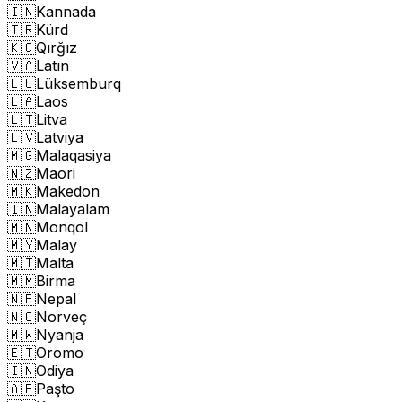
🇮🇳
Kannada
🇹🇷
Kürd
🇰🇬
Qırğız
🇻🇦
Latın
🇱🇺
Lüksemburq
🇱🇦
Laos
🇱🇹
Litva
🇱🇻
Latviya
🇲🇬
Malaqasiya
🇳🇿
Maori
🇲🇰
Makedon
🇮🇳
Malayalam
🇲🇳
Monqol
🇲🇾
Malay
🇲🇹
Malta
🇲🇲
Birma
🇳🇵
Nepal
🇳🇴
Norveç
🇲🇼
Nyanja
🇪🇹
Oromo
🇮🇳
Odiya
🇦🇫
Paşto