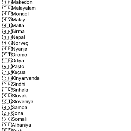
🇲🇰
Makedon
🇮🇳
Malayalam
🇲🇳
Monqol
🇲🇾
Malay
🇲🇹
Malta
🇲🇲
Birma
🇳🇵
Nepal
🇳🇴
Norveç
🇲🇼
Nyanja
🇪🇹
Oromo
🇮🇳
Odiya
🇦🇫
Paşto
🇵🇪
Keçua
🇷🇼
Kinyarvanda
🇵🇰
Sindhi
🇱🇰
Sinhala
🇸🇰
Slovak
🇸🇮
Sloveniya
🇼🇸
Samoa
🇿🇼
Şona
🇸🇴
Somali
🇦🇱
Albaniya
🇷🇸
Serb