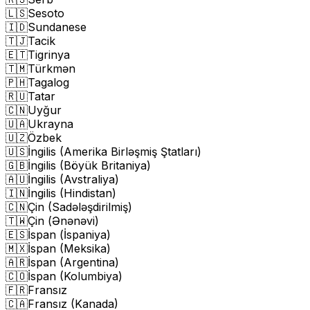
🇱🇸
Sesoto
🇮🇩
Sundanese
🇹🇯
Tacik
🇪🇹
Tigrinya
🇹🇲
Türkmən
🇵🇭
Tagalog
🇷🇺
Tatar
🇨🇳
Uyğur
🇺🇦
Ukrayna
🇺🇿
Özbek
🇺🇸
İngilis (Amerika Birləşmiş Ştatları)
🇬🇧
İngilis (Böyük Britaniya)
🇦🇺
İngilis (Avstraliya)
🇮🇳
İngilis (Hindistan)
🇨🇳
Çin (Sadələşdirilmiş)
🇹🇼
Çin (Ənənəvi)
🇪🇸
İspan (İspaniya)
🇲🇽
İspan (Meksika)
🇦🇷
İspan (Argentina)
🇨🇴
İspan (Kolumbiya)
🇫🇷
Fransız
🇨🇦
Fransız (Kanada)