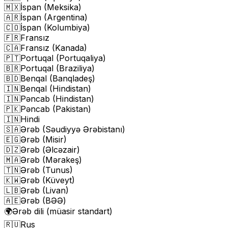
🇲🇽
İspan (Meksika)
🇦🇷
İspan (Argentina)
🇨🇴
İspan (Kolumbiya)
🇫🇷
Fransız
🇨🇦
Fransız (Kanada)
🇵🇹
Portuqal (Portuqaliya)
🇧🇷
Portuqal (Braziliya)
🇧🇩
Benqal (Banqladeş)
🇮🇳
Benqal (Hindistan)
🇮🇳
Pəncab (Hindistan)
🇵🇰
Pəncab (Pakistan)
🇮🇳
Hindi
🇸🇦
Ərəb (Səudiyyə Ərəbistanı)
🇪🇬
Ərəb (Misir)
🇩🇿
Ərəb (Əlcəzair)
🇲🇦
Ərəb (Mərakeş)
🇹🇳
Ərəb (Tunus)
🇰🇼
Ərəb (Küveyt)
🇱🇧
Ərəb (Livan)
🇦🇪
Ərəb (BƏƏ)
🌍
Ərəb dili (müasir standart)
🇷🇺
Rus