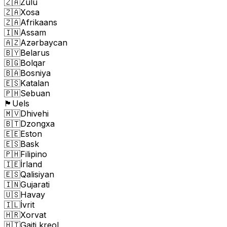
🇿🇦
Zulu
🇿🇦
Xosa
🇿🇦
Afrikaans
🇮🇳
Assam
🇦🇿
Azərbaycan
🇧🇾
Belarus
🇧🇬
Bolqar
🇧🇦
Bosniya
🇪🇸
Katalan
🇵🇭
Sebuan
🏴󠁧󠁢󠁷󠁬󠁳󠁿
Uels
🇲🇻
Dhivehi
🇧🇹
Dzongxa
🇪🇪
Eston
🇪🇸
Bask
🇵🇭
Filipino
🇮🇪
İrland
🇪🇸
Qalisiyan
🇮🇳
Gujarati
🇺🇸
Havay
🇮🇱
İvrit
🇭🇷
Xorvat
🇭🇹
Gaiti kreol