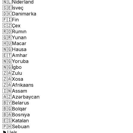
🇳🇱
Niderland
🇸🇪
İsveç
🇩🇰
Danimarka
🇫🇮
Fin
🇨🇿
Çex
🇷🇴
Rumın
🇬🇷
Yunan
🇭🇺
Macar
🇳🇬
Hausa
🇪🇹
Amhar
🇳🇬
Yoruba
🇳🇬
İgbo
🇿🇦
Zulu
🇿🇦
Xosa
🇿🇦
Afrikaans
🇮🇳
Assam
🇦🇿
Azərbaycan
🇧🇾
Belarus
🇧🇬
Bolqar
🇧🇦
Bosniya
🇪🇸
Katalan
🇵🇭
Sebuan
🏴󠁧󠁢󠁷󠁬󠁳󠁿
Uels