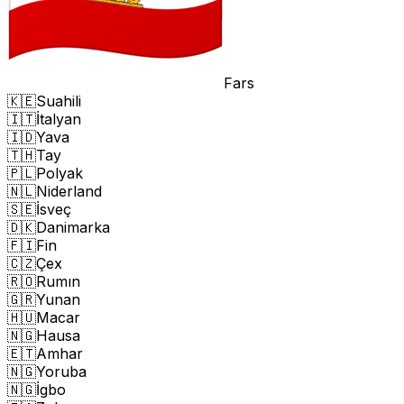
Fars
🇰🇪
Suahili
🇮🇹
İtalyan
🇮🇩
Yava
🇹🇭
Tay
🇵🇱
Polyak
🇳🇱
Niderland
🇸🇪
İsveç
🇩🇰
Danimarka
🇫🇮
Fin
🇨🇿
Çex
🇷🇴
Rumın
🇬🇷
Yunan
🇭🇺
Macar
🇳🇬
Hausa
🇪🇹
Amhar
🇳🇬
Yoruba
🇳🇬
İgbo