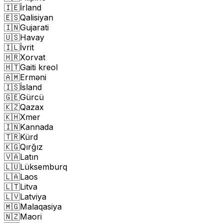
🇮🇪
İrland
🇪🇸
Qalisiyan
🇮🇳
Gujarati
🇺🇸
Havay
🇮🇱
İvrit
🇭🇷
Xorvat
🇭🇹
Gaiti kreol
🇦🇲
Erməni
🇮🇸
İsland
🇬🇪
Gürcü
🇰🇿
Qazax
🇰🇭
Xmer
🇮🇳
Kannada
🇹🇷
Kürd
🇰🇬
Qırğız
🇻🇦
Latın
🇱🇺
Lüksemburq
🇱🇦
Laos
🇱🇹
Litva
🇱🇻
Latviya
🇲🇬
Malaqasiya
🇳🇿
Maori