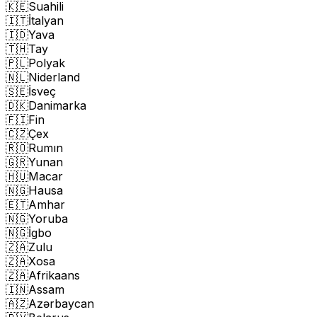
🇰🇪
Suahili
🇮🇹
İtalyan
🇮🇩
Yava
🇹🇭
Tay
🇵🇱
Polyak
🇳🇱
Niderland
🇸🇪
İsveç
🇩🇰
Danimarka
🇫🇮
Fin
🇨🇿
Çex
🇷🇴
Rumın
🇬🇷
Yunan
🇭🇺
Macar
🇳🇬
Hausa
🇪🇹
Amhar
🇳🇬
Yoruba
🇳🇬
İgbo
🇿🇦
Zulu
🇿🇦
Xosa
🇿🇦
Afrikaans
🇮🇳
Assam
🇦🇿
Azərbaycan