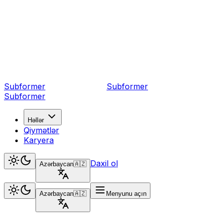
Subformer
Sub
former
Subformer
Həllər
Qiymətlər
Karyera
Daxil ol
Azərbaycan
🇦🇿
Azərbaycan
🇦🇿
Menyunu açın