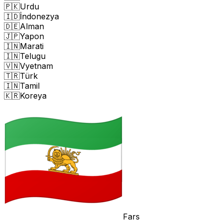
🇵🇰
Urdu
🇮🇩
İndonezya
🇩🇪
Alman
🇯🇵
Yapon
🇮🇳
Marati
🇮🇳
Telugu
🇻🇳
Vyetnam
🇹🇷
Türk
🇮🇳
Tamil
🇰🇷
Koreya
Fars