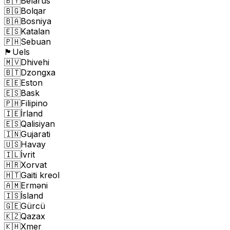
🇧🇾
Belarus
🇧🇬
Bolqar
🇧🇦
Bosniya
🇪🇸
Katalan
🇵🇭
Sebuan
🏴󠁧󠁢󠁷󠁬󠁳󠁿
Uels
🇲🇻
Dhivehi
🇧🇹
Dzongxa
🇪🇪
Eston
🇪🇸
Bask
🇵🇭
Filipino
🇮🇪
İrland
🇪🇸
Qalisiyan
🇮🇳
Gujarati
🇺🇸
Havay
🇮🇱
İvrit
🇭🇷
Xorvat
🇭🇹
Gaiti kreol
🇦🇲
Erməni
🇮🇸
İsland
🇬🇪
Gürcü
🇰🇿
Qazax
🇰🇭
Xmer