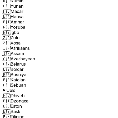
🇷🇴
Rumın
🇬🇷
Yunan
🇭🇺
Macar
🇳🇬
Hausa
🇪🇹
Amhar
🇳🇬
Yoruba
🇳🇬
İgbo
🇿🇦
Zulu
🇿🇦
Xosa
🇿🇦
Afrikaans
🇮🇳
Assam
🇦🇿
Azərbaycan
🇧🇾
Belarus
🇧🇬
Bolqar
🇧🇦
Bosniya
🇪🇸
Katalan
🇵🇭
Sebuan
🏴󠁧󠁢󠁷󠁬󠁳󠁿
Uels
🇲🇻
Dhivehi
🇧🇹
Dzongxa
🇪🇪
Eston
🇪🇸
Bask
🇵🇭
Filipino