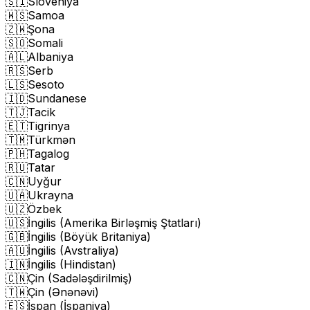
🇸🇮
Sloveniya
🇼🇸
Samoa
🇿🇼
Şona
🇸🇴
Somali
🇦🇱
Albaniya
🇷🇸
Serb
🇱🇸
Sesoto
🇮🇩
Sundanese
🇹🇯
Tacik
🇪🇹
Tigrinya
🇹🇲
Türkmən
🇵🇭
Tagalog
🇷🇺
Tatar
🇨🇳
Uyğur
🇺🇦
Ukrayna
🇺🇿
Özbek
🇺🇸
İngilis (Amerika Birləşmiş Ştatları)
🇬🇧
İngilis (Böyük Britaniya)
🇦🇺
İngilis (Avstraliya)
🇮🇳
İngilis (Hindistan)
🇨🇳
Çin (Sadələşdirilmiş)
🇹🇼
Çin (Ənənəvi)
🇪🇸
İspan (İspaniya)