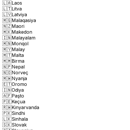
🇱🇦
Laos
🇱🇹
Litva
🇱🇻
Latviya
🇲🇬
Malaqasiya
🇳🇿
Maori
🇲🇰
Makedon
🇮🇳
Malayalam
🇲🇳
Monqol
🇲🇾
Malay
🇲🇹
Malta
🇲🇲
Birma
🇳🇵
Nepal
🇳🇴
Norveç
🇲🇼
Nyanja
🇪🇹
Oromo
🇮🇳
Odiya
🇦🇫
Paşto
🇵🇪
Keçua
🇷🇼
Kinyarvanda
🇵🇰
Sindhi
🇱🇰
Sinhala
🇸🇰
Slovak