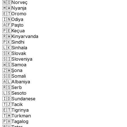
🇳🇴
Norveç
🇲🇼
Nyanja
🇪🇹
Oromo
🇮🇳
Odiya
🇦🇫
Paşto
🇵🇪
Keçua
🇷🇼
Kinyarvanda
🇵🇰
Sindhi
🇱🇰
Sinhala
🇸🇰
Slovak
🇸🇮
Sloveniya
🇼🇸
Samoa
🇿🇼
Şona
🇸🇴
Somali
🇦🇱
Albaniya
🇷🇸
Serb
🇱🇸
Sesoto
🇮🇩
Sundanese
🇹🇯
Tacik
🇪🇹
Tigrinya
🇹🇲
Türkmən
🇵🇭
Tagalog
🇷🇺
Tatar