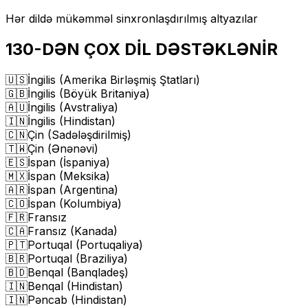
Hər dildə mükəmməl sinxronlaşdırılmış altyazılar
130-DƏN ÇOX DİL DƏSTƏKLƏNİR
🇺🇸
İngilis (Amerika Birləşmiş Ştatları)
🇬🇧
İngilis (Böyük Britaniya)
🇦🇺
İngilis (Avstraliya)
🇮🇳
İngilis (Hindistan)
🇨🇳
Çin (Sadələşdirilmiş)
🇹🇼
Çin (Ənənəvi)
🇪🇸
İspan (İspaniya)
🇲🇽
İspan (Meksika)
🇦🇷
İspan (Argentina)
🇨🇴
İspan (Kolumbiya)
🇫🇷
Fransız
🇨🇦
Fransız (Kanada)
🇵🇹
Portuqal (Portuqaliya)
🇧🇷
Portuqal (Braziliya)
🇧🇩
Benqal (Banqladeş)
🇮🇳
Benqal (Hindistan)
🇮🇳
Pəncab (Hindistan)