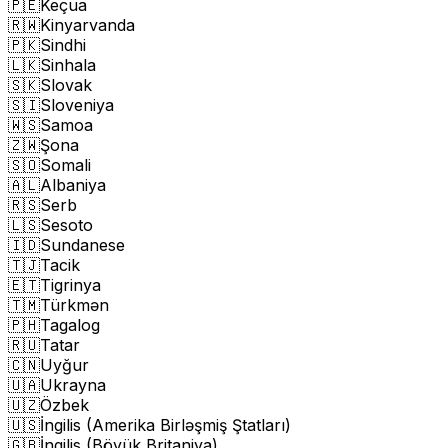
🇵🇪
Keçua
🇷🇼
Kinyarvanda
🇵🇰
Sindhi
🇱🇰
Sinhala
🇸🇰
Slovak
🇸🇮
Sloveniya
🇼🇸
Samoa
🇿🇼
Şona
🇸🇴
Somali
🇦🇱
Albaniya
🇷🇸
Serb
🇱🇸
Sesoto
🇮🇩
Sundanese
🇹🇯
Tacik
🇪🇹
Tigrinya
🇹🇲
Türkmən
🇵🇭
Tagalog
🇷🇺
Tatar
🇨🇳
Uyğur
🇺🇦
Ukrayna
🇺🇿
Özbek
🇺🇸
İngilis (Amerika Birləşmiş Ştatları)
🇬🇧
İngilis (Böyük Britaniya)