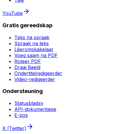
Tale
YouTube
Gratis gereedskap
Teks na spraak
Spraak na teks
Lêeromskakelaar
Voeg saam na PDF
Roteer PDF
Draai Beeld
Ondertitelredigeerder
Video-redigeerder
Ondersteuning
Statusbladsy
API-dokumentasie
E-pos
X (Twitter)