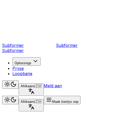
Subformer
Sub
former
Subformer
Oplossings
Pryse
Loopbane
Meld aan
Afrikaans
🇿🇦
Afrikaans
🇿🇦
Maak kieslys oop