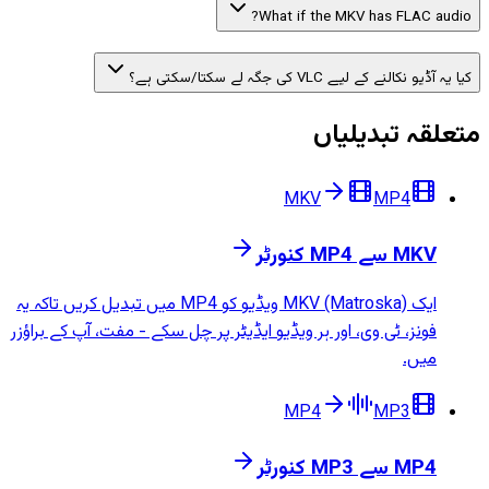
What if the MKV has FLAC audio?
کیا یہ آڈیو نکالنے کے لیے VLC کی جگہ لے سکتا/سکتی ہے؟
متعلقہ تبدیلیاں
MKV
MP4
MKV سے MP4 کنورٹر
ایک MKV (Matroska) ویڈیو کو MP4 میں تبدیل کریں تاکہ یہ
فونز، ٹی وی، اور ہر ویڈیو ایڈیٹر پر چل سکے - مفت، آپ کے براؤزر
میں.
MP4
MP3
MP4 سے MP3 کنورٹر