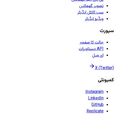
تصویر گھمائیں
سب ٹائٹل ایڈیٹر
ویڈیو ایڈیٹر
سپورٹ
حالت کا صفحہ
API دستاویزات
ای میل
X (Twitter)
کمیونٹی
Instagram
LinkedIn
GitHub
Replicate