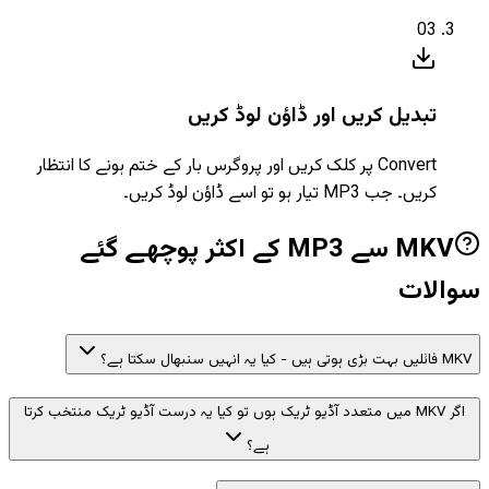
03
تبدیل کریں اور ڈاؤن لوڈ کریں
Convert پر کلک کریں اور پروگرس بار کے ختم ہونے کا انتظار
کریں۔ جب MP3 تیار ہو تو اسے ڈاؤن لوڈ کریں۔
MKV سے MP3 کے اکثر پوچھے گئے
سوالات
MKV فائلیں بہت بڑی ہوتی ہیں - کیا یہ انہیں سنبھال سکتا ہے؟
اگر MKV میں متعدد آڈیو ٹریک ہوں تو کیا یہ درست آڈیو ٹریک منتخب کرتا
ہے؟