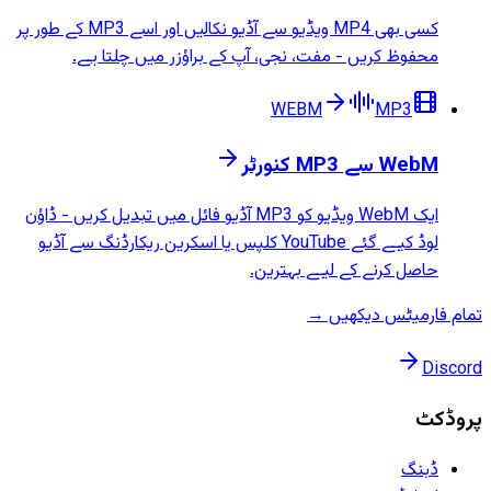
کسی بھی MP4 ویڈیو سے آڈیو نکالیں اور اسے MP3 کے طور پر
محفوظ کریں - مفت، نجی، آپ کے براؤزر میں چلتا ہے.
WEBM
MP3
WebM سے MP3 کنورٹر
ایک WebM ویڈیو کو MP3 آڈیو فائل میں تبدیل کریں - ڈاؤن
لوڈ کیے گئے YouTube کلپس یا اسکرین ریکارڈنگ سے آڈیو
حاصل کرنے کے لیے بہترین.
تمام فارمیٹس دیکھیں →
Discord
پروڈکٹ
ڈبنگ