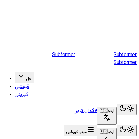
Subformer
Sub
former
Subformer
حل
قیمتیں
کیریئرز
لاگ ان کریں
اردو
🇵🇰
اردو
🇵🇰
مینو کھولیں