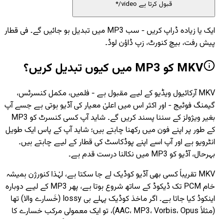
قبول کرتا ہے video/*
ایک یا زیادہ ڈراپ کریں - سب MP3 میں تبدیل ہو جائیں گے۔ فی قطار
پیش رفت، بیچ کنورٹ، زپ ڈاؤن لوڈ۔
MKV کو MP3 میں کیوں تبدیل کریں؟
MKV آرکائیول ویڈیو کے لیے مقبول ہے - فلمیں، مکمل کنسرٹس،
گیمنگ فوٹیج - اور اکثر اس میں اعلیٰ معیار کی آڈیو ہوتی ہے جسے آپ
بغیر ویژولز کے سننا پسند کریں گے۔ شاید آپ کسی کنسرٹ کو MP3
کے طور پر اپنے فون میں رکھنا چاہتے ہیں؛ شاید آپ کے پاس ایک طویل
انٹرویو ہے اور آپ اسے اپنے پوڈکاسٹ کی قطار کے لیے چاہتے ہیں۔
بہرحال، آڈیو کو MP3 میں نکالنا درست قدم ہے۔
MKV تقریباً کسی بھی آڈیو کوڈیک لے جا سکتا ہے، لہٰذا کنورژن ہمیشہ
خام PCM تک ڈیکوڈ کے ساتھ شروع ہوتا ہے، پھر MP3 کے لیے دوبارہ
اینکوڈ کیا جاتا ہے۔ اگر ماخذ کوڈیک پہلے ہی lossy (خَسارے والا) تھا
(مثلاً AAC، MP3، Vorbis، Opus)، تو ایک معمولی مرکب خسارے کا