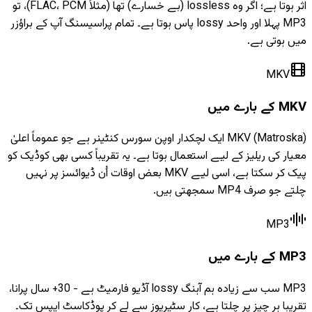
اثر ہوتا ہے؛ اگر وہ lossless (بے خسارے) تھا (مثلاً FLAC، PCM)، تو
MP3 پہلا اور واحد lossy پاس ہوتا ہے۔ تمام پراسیسنگ آپ کے براؤزر
میں ہوتی ہے.
MKV
MKV کے بارے میں
MKV (Matroska) ایک لچکدار اوپن سورس کنٹینر ہے جو عموماً اعلیٰ
معیار کی ریلیز کے لیے استعمال ہوتا ہے۔ یہ تقریباً کسی بھی کوڈیک کو
پیک کر سکتا ہے، اسی لیے MKV بعض اوقات اُن ڈیوائسز پر نہیں
چلتے جو صرف MP4 سمجھتی ہیں.
MP3
MP3 کے بارے میں
MP3 سب سے زیادہ ہم آہنگ lossy آڈیو فارمیٹ ہے - 30+ سال پرانا،
تقریبا ہر چیز پر چلتا ہے، کار سٹیریوز سے لے کر پوڈکاسٹ ایپس تک۔