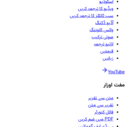
اسٹوڈیو
ویڈیو کا ترجمہ کریں
سب ٹائٹلز کا ترجمہ کریں
آڈیو ڈکنگ
وائس کلوننگ
صوتی ترکیب
لائیو ترجمہ
قیمتیں
زبانیں
YouTube
مفت اوزار
متن سے تقریر
تقریر سے متن
فائل کنورٹر
PDF میں ضم کریں
پی ڈی ایف گھمائیں