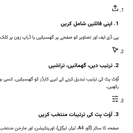
1. اپنی فائلیں شامل کریں
پی ڈی ایف اور تصاویر کو صفحے پر گھسیٹیں یا ڈراپ زون پر کلک کریں۔ JPG، PNG، WebP، HEIC، GIF، BMP، SVG، اور PDF ان پٹ سبھی قبول 
2. ترتیب دیں، گھمائیں، تراشیں
رکھیں۔
3. آؤٹ پٹ کی ترتیبات منتخب کریں
صفحہ کا سائز (آٹو، A4، لیٹر، لیگل)، اورینٹیشن، اور مارجن منتخب کریں - یا ہر چیز کو آٹو پر چھوڑ دیں تاکہ ایک صفر وائٹ اسپیس پی ڈی ایف بنے جو ہر فائل کے مواد سے مماثل ہو۔