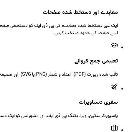
معاہدے اور دستخط شدہ صفحات
ایک غیر دستخط شدہ معاہدے کی پی ڈی ایف کو دستخطی صفحات
لیے صفحہ کی حدود منتخب کریں۔
تعلیمی جمع کروانے
ٹائپ شدہ رپورٹ (PDF)، اعداد و شمار (PNG یا SVG)، اور ضمیمہ اسکینز کو ایک اپ لوڈ کے لیے تیار پی ڈی ایف میں یکجا کریں جو اسائنمنٹ پورٹل کی سنگل فائل کی ضرورت کو پورا کرتا ہے۔
سفری دستاویزات
پاسپورٹ سکین، ویزا، بکنگ پی ڈی ایف، اور انشورنس کو ایک دستاو