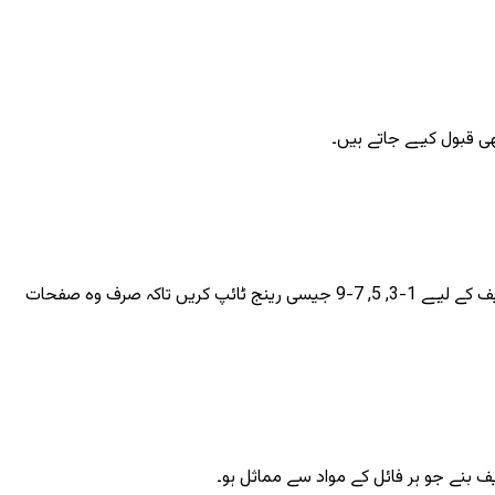
آؤٹ پٹ کی ترتیب تبدیل کرنے کے لیے کارڈز کو گھسیٹیں۔ کسی بھی آئٹم کو 90° کے مراحل میں گھمائیں، اور متعدد صفحات والے پی ڈی ایف کے لیے 1-3, 5, 7-9 جیسی رینج ٹائپ کریں تاکہ صرف وہ صفحات