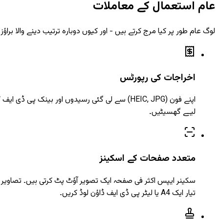
عام استعمال کے معاملات
لوگ عام طور پر کیا مرج کرتے ہیں - اور کیوں دوبارہ ترتیب دینے والا براؤ
اخراجات کی رپورٹس
اپنے فون (HEIC, JPG) سے لی گئی رسیدوں اور ب
لیے گھسیٹیں۔
متعدد صفحات کے اسکینز
سکینر ایپس اکثر فی صفحہ ایک تصویر آؤٹ پٹ کرتی ہیں۔ تصاویر ی
تیار ایک A4 یا لیٹر پی ڈی ایف ڈاؤن لوڈ کریں۔