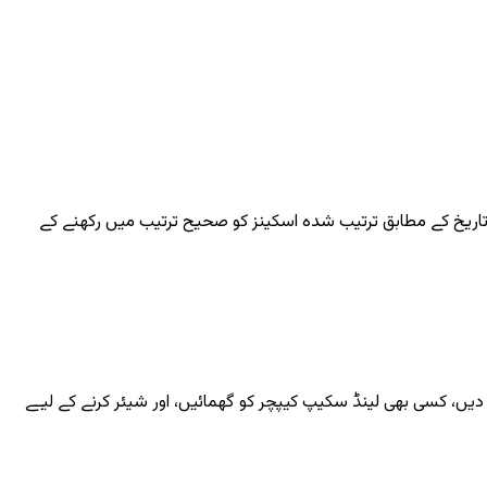
ے پہلے تاریخ کے مطابق ترتیب شدہ اسکینز کو صحیح ترتیب میں رکھنے کے
 دیں، کسی بھی لینڈ سکیپ کیپچر کو گھمائیں، اور شیئر کرنے کے لیے