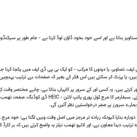
اویز بناتا ہے اور اسے خود بخود ڈاؤن لوڈ کرتا ہے - عام طور پر سیکنڈو
، تصاویر، یا دونوں کا مرکب - کو ایک ہی پی ڈی ایف میں یکجا کرنا جہ
ں، یا پرنٹ کر سکتے ہیں اس فکر کے بغیر کہ صفحات بے ترتیب پہنچیں گ
جبور کرتے ہیں۔ یہ کسی اور کے سرور پر کاپیاں بناتا ہے، چاہے مختصر وقت 
یا کسی بھی ایسی چیز کے لیے مسئلہ ہے جسے آپ حوالے نہی
 ہمارے سرورز پر صفر درخواستیں نظر آئیں گی۔
 دوبارہ بنایا کیونکہ زیادہ تر مرجز میں اصل وقت وہیں لگتا ہے: خود م
ترتیب دینا معاون ہے، اور لائیو تھمب نیلز یہ واضح کرتے ہیں کہ ہر کارڈ 