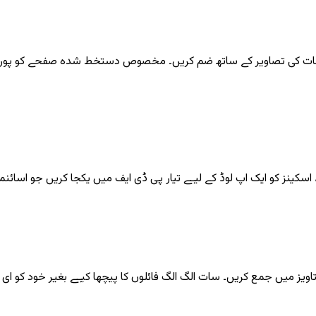
 کی تصاویر کے ساتھ ضم کریں۔ مخصوص دستخط شدہ صفحے کو پورے مع
یز میں جمع کریں۔ سات الگ الگ فائلوں کا پیچھا کیے بغیر خود کو ای میل 