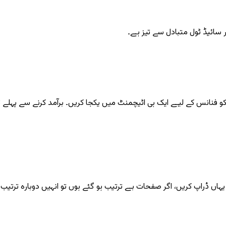
زر سائیڈ ٹول متبادل سے تیز ہے۔
ینک پی ڈی ایف کو فنانس کے لیے ایک ہی اٹیچمنٹ میں یکجا کریں۔ برآمد کرنے س
ہاں ڈراپ کریں، اگر صفحات بے ترتیب ہو گئے ہوں تو انہیں دوبارہ ترتیب