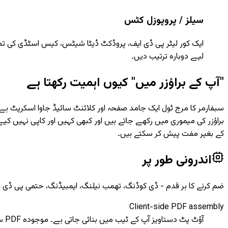
سیلز / پروپوزل کٹس
ایک کور لیٹر پی ڈی ایف، پروڈکٹ ڈیٹا شیٹس، کیس اسٹڈی کی تصاو
لیے دوبارہ ترتیب دیں۔
"آپ کے براؤزر میں" کیوں اہمیت رکھتا ہے
سبفارمر کا مرج ٹول ایک جامد صفحہ اور کلائنٹ سائیڈ جاوا اسکرپٹ ہے۔ ا
براؤزر کی میموری میں رکھے جاتے ہیں اور کبھی کہیں اور کاپی نہیں کیے 
کے بغیر مفت پیش کر سکتے ہیں۔
اندرونی طور پر
ضم کرنے کا ہر قدم - ڈی کوڈنگ، تھمب نیلنگ، ایمبیڈنگ، حتمی پی ڈی ایف
Client-side PDF assembly
آؤٹ پٹ دستاویز آپ کے ٹیب میں بنائی جاتی ہے۔ موجودہ PDF سے کاپی کیے گئے صفحات اپنا اصل مواد برقرار رکھتے ہیں، لہذا متن قابل انتخاب رہتا ہے اور کچھ بھی دوبارہ رینڈر نہیں ہوتا۔