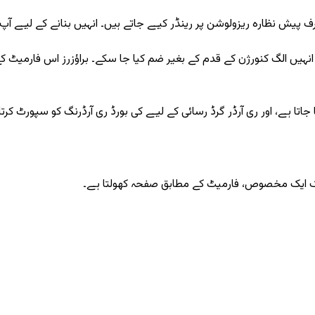
یش نظارہ ریزولوشن پر رینڈر کیے جاتے ہیں۔ انہیں بنانے کے لیے آپ کی 
اتی ہیں تاکہ انہیں الگ کنورژن کے قدم کے بغیر ضم کیا جا سکے۔ براؤزرز اس ف
 لنک ایک مخصوص، فارمیٹ کے مطابق صفحہ کھولتا ہے۔