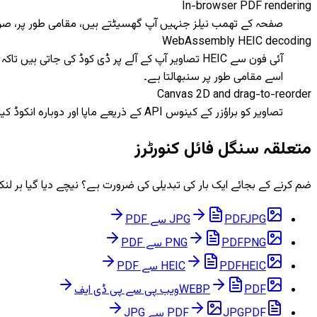
In-browser PDF rendering
صفحہ کے تھمب نیلز جنہیں آپ گھسیٹتے ہیں، مقامی طور پر، صرف پ
WebAssembly HEIC decoding
آئی فون سے HEIC تصاویر آپ کے آلے پر ڈی کوڈ کی ج
اسے مقامی طور پر سنبھالتا ہے۔
Canvas 2D and drag-to-reorder
تصاویر کو براؤزر کے کینوس API کے ذریعے ماپا اور دوبارہ انکوڈ کیا جاتا ہے، اور ری آرڈر گرڈ رسائی کے لیے کی بورڈ ری آرڈرنگ کو سپورٹ کرتا ہے۔
متعلقہ سنگل فائل کنورٹرز
ضم کرنے کے بجائے ایک بار کی تبدیلی کی ضرورت ہے؟ نیچے دیا گیا ہر
JPG سے PDF
PDF
JPG
PNG سے PDF
PDF
PNG
HEIC سے PDF
PDF
HEIC
PDF
WEBP
ویب پی سے پی ڈی ایف
PDF سے JPG
JPG
PDF