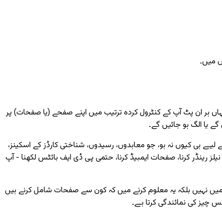
ں میں۔
اں ہر ان پٹ آپ کے کنٹرول کردہ ترتیب میں اپنے صفحے (یا صفحات) پر
ے یا الگ ہو جائیں گے۔
کے لیے ہی کیوں نہ ہو، جو معاہدوں، رسیدوں، شناختی کارڈز کے اسکینز،
ں کرنا چاہتے۔ سبفارمر کا مرج ٹول پوری پائپ لائن - HEIC ڈی کوڈنگ، صفحہ تھمب نیلز رینڈر کرنا، صفحات ایمبیڈ کرنا، حتمی پی ڈی ایف بائٹس لکھنا - آپ
رج میں نہیں بلکہ یہ معلوم کرنے میں کہ کون سے صفحات شامل کرنے ہیں
کس چیز کی نمائندگی کرتا ہے۔