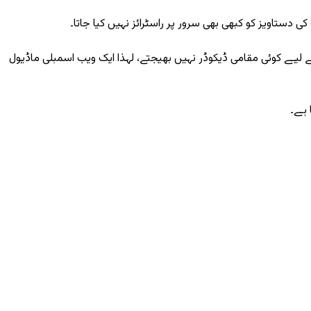
دستاویز کو کبھی بھی سرور پر راسٹرائز نہیں کیا جاتا۔
ارمیٹ کے لیے کوئی مقامی ڈیکوڈر نہیں بھیجتے، لہذا ایک ویب اسمبلی ماڈیول