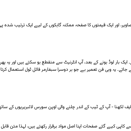
یر، اور ایک قیمتوں کا صفحہ ممکنہ گاہکوں کے لیے ایک ترتیب شدہ پی ڈی 
یک بار لوڈ ہونے کے بعد، آپ انٹرنیٹ سے منقطع ہو سکتے ہیں اور یہ پھر 
جاتے۔ یہ وہی فن تعمیر ہے جو ہر دوسرا سبفارمر فائل ٹول استعمال کرتا 
 لکھنا - آپ کے ٹیب کے اندر چلنے والی اوپن سورس لائبریریوں کے ساتھ 