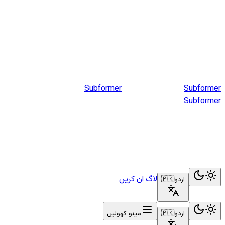
Subformer
Sub
former
Subformer
لاگ ان کریں
اردو
🇵🇰
اردو
🇵🇰
مینو کھولیں