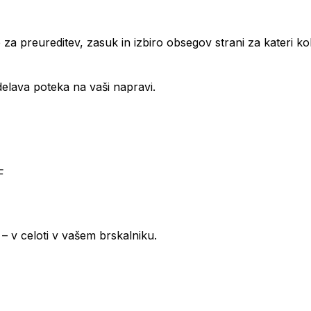
 za preureditev, zasuk in izbiro obsegov strani za kateri k
delava poteka na vaši napravi.
F
– v celoti v vašem brskalniku.