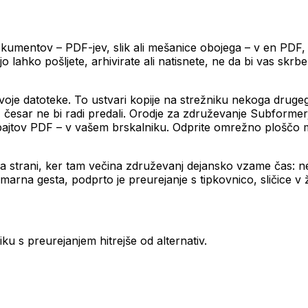
entov – PDF-jev, slik ali mešanice obojega – v en PDF, kje
 jo lahko pošljete, arhivirate ali natisnete, ne da bi vas sk
svoje datoteke. To ustvari kopije na strežniku nekoga druge
 česar ne bi radi predali. Orodje za združevanje Subformer
ih bajtov PDF – v vašem brskalniku. Odprite omrežno ploščo 
ega strani, ker tam večina združevanj dejansko vzame čas: 
imarna gesta, podprto je preurejanje s tipkovnico, sličice v 
iku s preurejanjem hitrejše od alternativ.