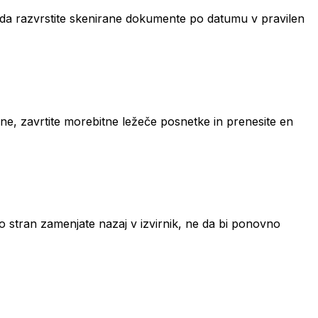
 da razvrstite skenirane dokumente po datumu v pravilen
šane, zavrtite morebitne ležeče posnetke in prenesite en
o stran zamenjate nazaj v izvirnik, ne da bi ponovno