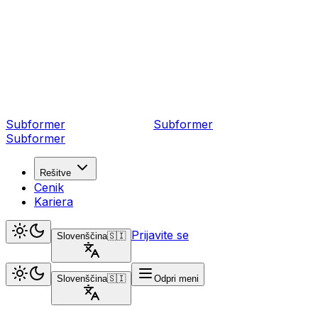
Subformer
Sub
former
Subformer
Rešitve
Cenik
Kariera
Prijavite se
Slovenščina
🇸🇮
Slovenščina
🇸🇮
Odpri meni