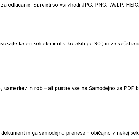
čje za odlaganje. Sprejeti so vsi vhodi JPG, PNG, WebP, HEI
asukajte kateri koli element v korakih po 90°, in za večstran
al), usmeritev in rob – ali pustite vse na Samodejno za PDF
ni dokument in ga samodejno prenese – običajno v nekaj se