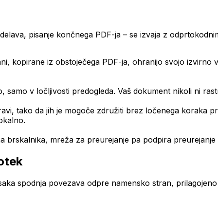
vdelava, pisanje končnega PDF-ja – se izvaja z odprtokodnim
i, kopirane iz obstoječega PDF-ja, ohranijo svojo izvirno v
no, samo v ločljivosti predogleda. Vaš dokument nikoli ni ras
ravi, tako da jih je mogoče združiti brez ločenega koraka p
okalno.
na brskalnika, mreža za preurejanje pa podpira preurejanje
otek
saka spodnja povezava odpre namensko stran, prilagojeno