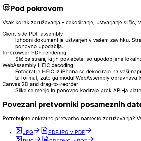
Pod pokrovom
Vsak korak združevanja – dekodiranje, ustvarjanje sličic, 
Client-side PDF assembly
Izhodni dokument je ustvarjen v vašem zavihku. Stran
ponovno upodablja.
In-browser PDF rendering
Sličice strani, ki jih povlečete, so upodobljene lokal
WebAssembly HEIC decoding
Fotografije HEIC iz iPhona se dekodirajo na vaši nap
ta format, zato ga modul WebAssembly obravnava l
Canvas 2D and drag-to-reorder
Slike se merijo in ponovno kodirajo prek API-ja plat
Povezani pretvorniki posameznih dat
Potrebujete enkratno pretvorbo namesto združevanja? V
JPG
PDF
JPG v PDF