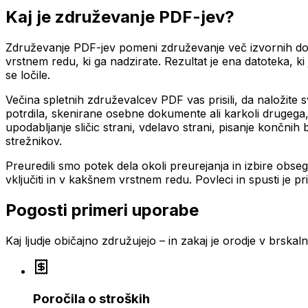
Kaj je združevanje PDF-jev?
Združevanje PDF-jev pomeni združevanje več izvornih dokum
vrstnem redu, ki ga nadzirate. Rezultat je ena datoteka, ki
se ločile.
Večina spletnih združevalcev PDF vas prisili, da naložite 
potrdila, skenirane osebne dokumente ali karkoli drugega,
upodabljanje sličic strani, vdelavo strani, pisanje končn
strežnikov.
Preuredili smo potek dela okoli preurejanja in izbire obs
vključiti in v kakšnem vrstnem redu. Povleci in spusti je pr
Pogosti primeri uporabe
Kaj ljudje običajno združujejo – in zakaj je orodje v brskaln
Poročila o stroških