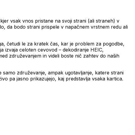
r vsak vnos pristane na svoji strani (ali straneh) v
rbelo, da bodo strani prispele v napačnem vrstnem redu ali
ga, četudi le za kratek čas, kar je problem za pogodbe,
ja izvaja celoten cevovod – dekodiranje HEIC,
med združevanjem in videli boste nič zahtev do naših
ne samo združevanje, ampak ugotavljanje, katere strani
živo pa jasno prikazujejo, kaj predstavlja vsaka kartica.