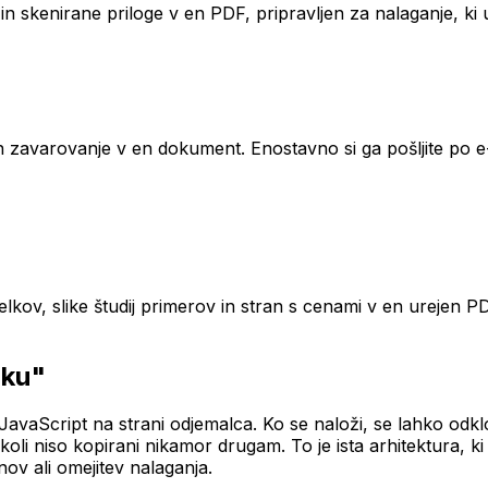
in skenirane priloge v en PDF, pripravljen za nalaganje, ki 
n zavarovanje v en dokument. Enostavno si ga pošljite po e-po
kov, slike študij primerov in stran s cenami v en urejen P
iku"
vaScript na strani odjemalca. Ko se naloži, se lahko odklopit
ikoli niso kopirani nikamor drugam. To je ista arhitektura, 
ov ali omejitev nalaganja.