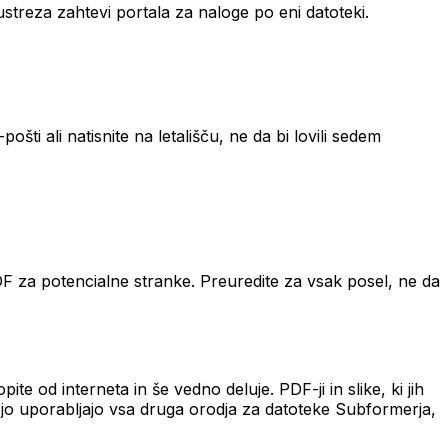
ustreza zahtevi portala za naloge po eni datoteki.
šti ali natisnite na letališču, ne da bi lovili sedem
DF za potencialne stranke. Preuredite za vsak posel, ne da
e od interneta in še vedno deluje. PDF-ji in slike, ki jih
ki jo uporabljajo vsa druga orodja za datoteke Subformerja,