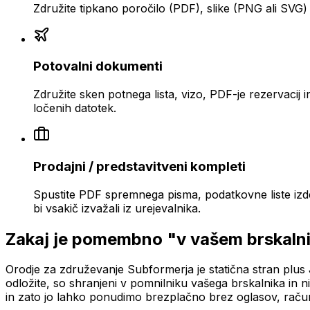
Združite tipkano poročilo (PDF), slike (PNG ali SVG) 
Potovalni dokumenti
Združite sken potnega lista, vizo, PDF-je rezervacij i
ločenih datotek.
Prodajni / predstavitveni kompleti
Spustite PDF spremnega pisma, podatkovne liste izdel
bi vsakič izvažali iz urejevalnika.
Zakaj je pomembno "v vašem brskaln
Orodje za združevanje Subformerja je statična stran plus Ja
odložite, so shranjeni v pomnilniku vašega brskalnika in n
in zato jo lahko ponudimo brezplačno brez oglasov, račun