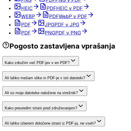
PNG
PDF
PNG v PDF
HEIC
PDF
HEIC v PDF
WEBP
PDF
WebP v PDF
PDF
JPG
PDF v JPG
PDF
PNG
PDF v PNG
Pogosto zastavljena vprašanja
Kako združim več PDF-jev v en PDF?
Ali lahko mešam slike in PDF-je v isti datoteki?
Ali so moje datoteke naložene na strežnik?
Kako preuredim strani pred združevanjem?
Ali lahko izberem določene strani iz PDF-ja, ne vseh?