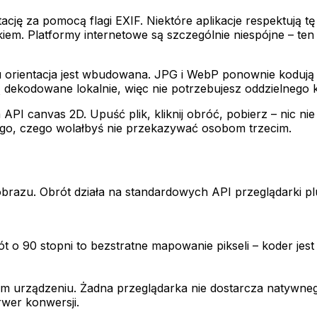
ntację za pomocą flagi EXIF. Niektóre aplikacje respektują t
kiem. Platformy internetowe są szczególnie niespójne – te
mu orientacja jest wbudowana. JPG i WebP ponownie kodują 
ą dekodowane lokalnie, więc nie potrzebujesz oddzielnego 
PI canvas 2D. Upuść plik, kliknij obróć, pobierz – nic nie
ego, czego wolałbyś nie przekazywać osobom trzecim.
 obrazu. Obrót działa na standardowych API przeglądarki 
t o 90 stopni to bezstratne mapowanie pikseli – koder jest
oim urządzeniu. Żadna przeglądarka nie dostarcza natywn
rwer konwersji.