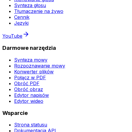
Synteza głosu
Tłumaczenie na żywo
Cennik
Języki
YouTube
Darmowe narzędzia
Synteza mowy
Rozpoznawanie mowy
Konwerter plików
Połącz w PDF
Obróć PDF
Obróć obraz
Edytor napisów
Edytor wideo
Wsparcie
Strona statusu
Dokumentacja API