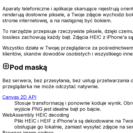
Aparaty telefoniczne i aplikacje skanujące rejestrują orie
renderują dosłowne piksele, a Twoje zdjęcie wychodzi bo
stronie internetowej, a na następnej być bokiem.
To narzędzie przepisuje rzeczywiste piksele, dzięki cze
lossless zachowują każdy bajt. Zdjęcia HEIC z iPhone'a s
Wszystko działa w Twojej przeglądarce za pośrednictwem A
klientów, skanów dowodów osobistych i wszystkiego inn
Pod maską
Bez serwera, bez przesyłania, bez usługi przetwarzania
przeglądarka nie może odczytać natywnie.
Canvas 2D API
Stosuje transformację i ponownie koduje wynik. Obró
wyjście PNG jest idealne bajt po bajcie.
WebAssembly HEIC decoding
Pliki HEIC i HEIF z iPhone'a są dekodowane na Tw
obsługuje go lokalnie, zamiast wysyłać zdjęcie na se
Browser image codecs