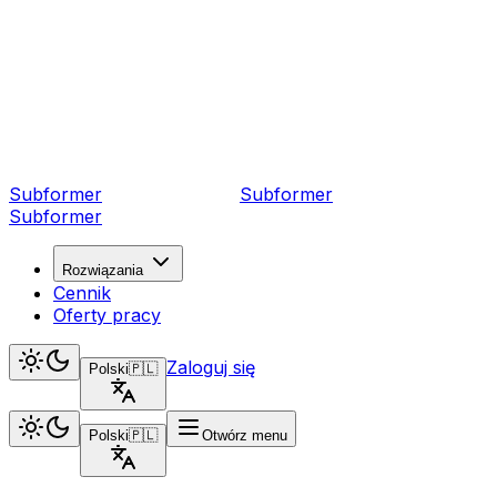
Subformer
Sub
former
Subformer
Rozwiązania
Cennik
Oferty pracy
Zaloguj się
Polski
🇵🇱
Polski
🇵🇱
Otwórz menu