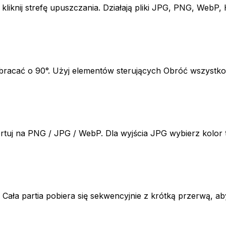
 kliknij strefę upuszczania. Działają pliki JPG, PNG, WebP,
 obracać o 90°. Użyj elementów sterujących Obróć wszystko,
tuj na PNG / JPG / WebP. Dla wyjścia JPG wybierz kolor tł
ała partia pobiera się sekwencyjnie z krótką przerwą, aby