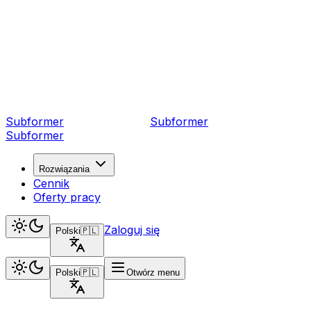
Subformer
Sub
former
Subformer
Rozwiązania
Cennik
Oferty pracy
Zaloguj się
Polski
🇵🇱
Polski
🇵🇱
Otwórz menu