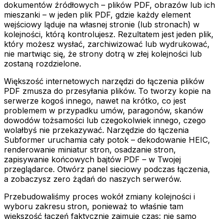
dokumentów źródłowych – plików PDF, obrazów lub ich
mieszanki – w jeden plik PDF, gdzie każdy element
wejściowy ląduje na własnej stronie (lub stronach) w
kolejności, którą kontrolujesz. Rezultatem jest jeden plik,
który możesz wysłać, zarchiwizować lub wydrukować,
nie martwiąc się, że strony dotrą w złej kolejności lub
zostaną rozdzielone.
Większość internetowych narzędzi do łączenia plików
PDF zmusza do przesyłania plików. To tworzy kopie na
serwerze kogoś innego, nawet na krótko, co jest
problemem w przypadku umów, paragonów, skanów
dowodów tożsamości lub czegokolwiek innego, czego
wolałbyś nie przekazywać. Narzędzie do łączenia
Subformer uruchamia cały potok – dekodowanie HEIC,
renderowanie miniatur stron, osadzanie stron,
zapisywanie końcowych bajtów PDF – w Twojej
przeglądarce. Otwórz panel sieciowy podczas łączenia,
a zobaczysz zero żądań do naszych serwerów.
Przebudowaliśmy proces wokół zmiany kolejności i
wyboru zakresu stron, ponieważ to właśnie tam
większość łączeń faktycznie zajmuje czas: nie samo