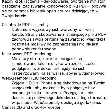
Każdy krok łączenia – dekodowanie, tworzenie miniatur,
osadzanie, zapisywanie końcowego pliku PDF – odbywa
się za pomocą bibliotek open-source działających w
Twojej karcie.
Client-side PDF assembly
Dokument wyjściowy jest tworzony w Twojej
karcie. Strony skopiowane z istniejącego pliku PDF
zachowują swoją oryginalną zawartość, więc tekst
pozostaje możliwy do zaznaczenia i nic nie jest
ponownie renderowane.
In-browser PDF rendering
Miniatury stron, które przeciągasz, są
renderowane lokalnie, tylko w rozdzielczości
podglądu. Twój dokument nigdy nie jest
rasteryzowany na serwerze, aby je wygenerować.
WebAssembly HEIC decoding
Zdjęcia HEIC z iPhone'a są dekodowane na Twoim
urządzeniu, aby można je było połączyć bez
osobnego kroku konwersji. Przeglądarki nie
dostarczają natywnego dekodera dla tego formatu,
więc moduł WebAssembly obsługuje go lokalnie.
Canvas 2D and drag-to-reorder