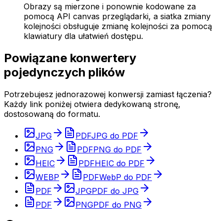
Obrazy są mierzone i ponownie kodowane za
pomocą API canvas przeglądarki, a siatka zmiany
kolejności obsługuje zmianę kolejności za pomocą
klawiatury dla ułatwień dostępu.
Powiązane konwertery
pojedynczych plików
Potrzebujesz jednorazowej konwersji zamiast łączenia?
Każdy link poniżej otwiera dedykowaną stronę,
dostosowaną do formatu.
JPG
PDF
JPG do PDF
PNG
PDF
PNG do PDF
HEIC
PDF
HEIC do PDF
WEBP
PDF
WebP do PDF
PDF
JPG
PDF do JPG
PDF
PNG
PDF do PNG