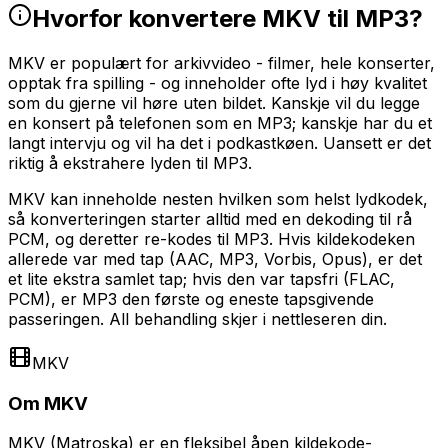
Hvorfor konvertere MKV til MP3?
MKV er populært for arkivvideo - filmer, hele konserter,
opptak fra spilling - og inneholder ofte lyd i høy kvalitet
som du gjerne vil høre uten bildet. Kanskje vil du legge
en konsert på telefonen som en MP3; kanskje har du et
langt intervju og vil ha det i podkastkøen. Uansett er det
riktig å ekstrahere lyden til MP3.
MKV kan inneholde nesten hvilken som helst lydkodek,
så konverteringen starter alltid med en dekoding til rå
PCM, og deretter re-kodes til MP3. Hvis kildekodeken
allerede var med tap (AAC, MP3, Vorbis, Opus), er det
et lite ekstra samlet tap; hvis den var tapsfri (FLAC,
PCM), er MP3 den første og eneste tapsgivende
passeringen. All behandling skjer i nettleseren din.
MKV
Om MKV
MKV (Matroska) er en fleksibel åpen kildekode-