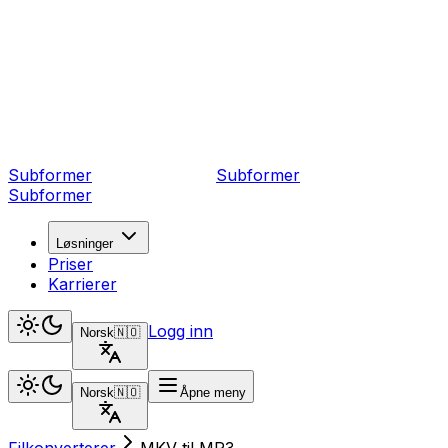
Subformer
Sub
former
Subformer
Løsninger
Priser
Karrierer
Logg inn
Norsk
🇳🇴
Norsk
🇳🇴
Åpne meny