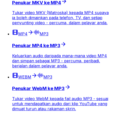
Penukar MKV ke MP4
Tukar video MKV (Matroska) kepada MP4 supaya
ia boleh dimainkan pada telefon, TV, dan setiap
penyunting video - percuma, dalam pelayar anda.
MP4
MP3
Penukar MP4 ke MP3
Keluarkan audio daripada mana-mana video MP4
dan simpan sebagai MP3 - percuma, peribadi,
berjalan dalam pelayar anda.
WEBM
MP3
Penukar WebM ke MP3
Tukar video WebM kepada fail audio MP3 - sesuai
untuk mendapatkan audio dari klip YouTube yang
dimuat turun atau rakaman skrin.