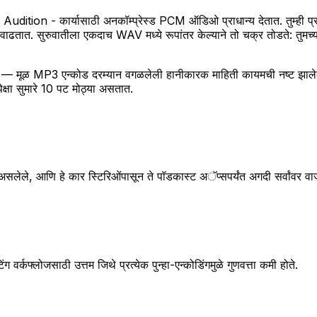
tion - कार्यासाठी अनकॉम्प्रेस्ड PCM ऑडिओ प्राधान्य देतात. तुम्ही प्र
्स वाढतात. सुरुवातीला एकदाच WAV मध्ये रूपांतर केल्याने तो चक्र तोडते: तुम
ी — मूळ MP3 एन्कोड दरम्यान वगळलेली हानीकारक माहिती कायमची नष्ट झालेली 
क्षा सुमारे 10 पट मोठ्या असतात.
लेले, आणि हे कार स्टिरिओंपासून ते पॉडकास्ट अॅप्सपर्यंत अगदी सर्वांवर वा
्लोजसाठी उत्तम जिथे प्रत्येक पुन्हा-एन्कोडिंगमुळे गुणवत्ता कमी होते.