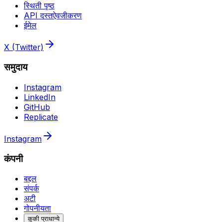
स्थिती पृष्ठ
API दस्तऐवजीकरण
ईमेल
X (Twitter)
समुदाय
Instagram
LinkedIn
GitHub
Replicate
Instagram
कंपनी
बद्दल
संपर्क
अटी
गोपनीयता
कुकी प्राधान्ये