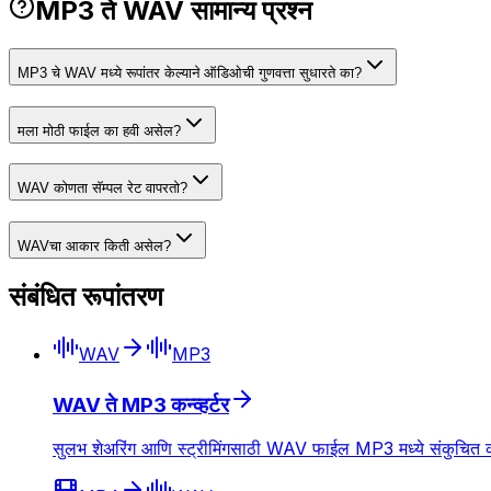
MP3 ते WAV सामान्य प्रश्न
MP3 चे WAV मध्ये रूपांतर केल्याने ऑडिओची गुणवत्ता सुधारते का?
मला मोठी फाईल का हवी असेल?
WAV कोणता सॅम्पल रेट वापरतो?
WAVचा आकार किती असेल?
संबंधित रूपांतरण
WAV
MP3
WAV ते MP3 कन्व्हर्टर
सुलभ शेअरिंग आणि स्ट्रीमिंगसाठी WAV फाईल MP3 मध्ये संकुचित कर