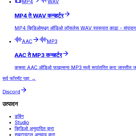
MP4
WAV
MP4 ते WAV कन्व्हर्टर
MP4 व्हिडिओमधून ऑडिओ लॉसलेस WAV स्वरूपात काढा - संपादन आण
AAC
MP3
AAC ते MP3 कन्व्हर्टर
कच्च्या AAC ऑडिओ फाइल्सना MP3 मध्ये रूपांतरित करा जास्तीत जा
सर्व फॉरमॅट पहा →
Discord
उत्पादन
डबिंग
Studio
व्हिडिओ अनुवादित करा
सबटायटल अनुवाद करा