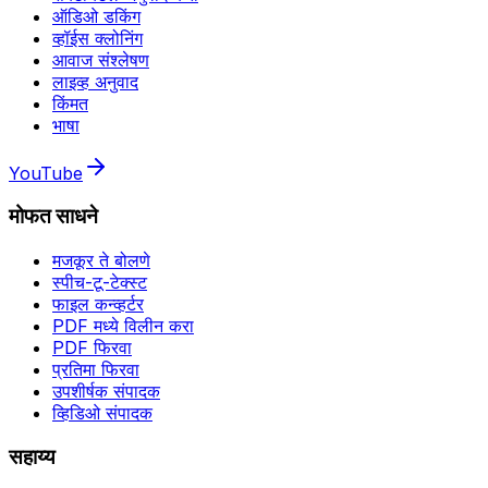
ऑडिओ डकिंग
व्हॉईस क्लोनिंग
आवाज संश्लेषण
लाइव्ह अनुवाद
किंमत
भाषा
YouTube
मोफत साधने
मजकूर ते बोलणे
स्पीच-टू-टेक्स्ट
फाइल कन्व्हर्टर
PDF मध्ये विलीन करा
PDF फिरवा
प्रतिमा फिरवा
उपशीर्षक संपादक
व्हिडिओ संपादक
सहाय्य