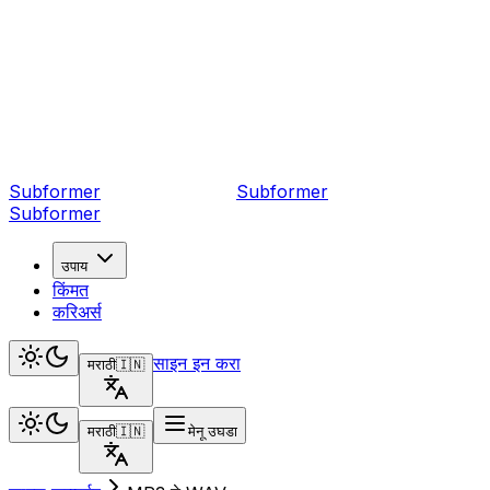
Subformer
Sub
former
Subformer
उपाय
किंमत
करिअर्स
साइन इन करा
मराठी
🇮🇳
मराठी
🇮🇳
मेनू उघडा