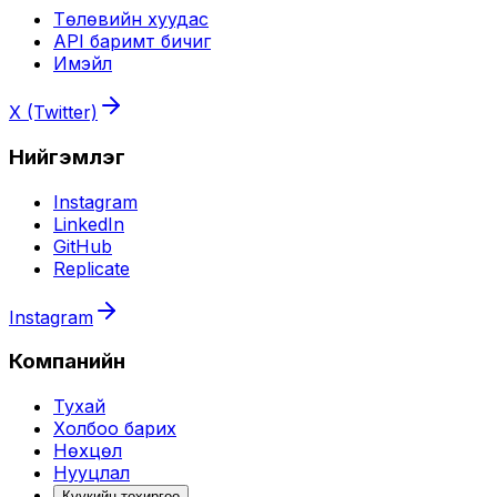
Төлөвийн хуудас
API баримт бичиг
Имэйл
X (Twitter)
Нийгэмлэг
Instagram
LinkedIn
GitHub
Replicate
Instagram
Компанийн
Тухай
Холбоо барих
Нөхцөл
Нууцлал
Күүкийн тохиргоо