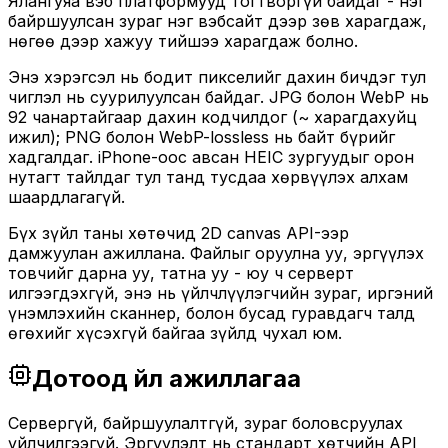
Ялангуяа вэб платформууд тогтворгүй байдаг - нэг
байршуулсан зураг нэг вэбсайт дээр зөв харагдаж,
нөгөө дээр хажуу тийшээ харагдаж болно.
Энэ хэрэгсэл нь бодит пикселийг дахин бичдэг тул
чиглэл нь суурилуулсан байдаг. JPG болон WebP нь
92 чанартайгаар дахин кодчилдог (~ харагдахуйц
ижил); PNG болон WebP-lossless нь байт бүрийг
хадгалдаг. iPhone-оос авсан HEIC зургуудыг орон
нутагт тайлдаг тул танд тусдаа хөрвүүлэх алхам
шаардлагагүй.
Бүх зүйл таны хөтөчид 2D canvas API-ээр
дамжуулан ажиллана. Файлыг оруулна уу, эргүүлэх
товчийг дарна уу, татна уу - юу ч серверт
илгээгдэхгүй, энэ нь үйлчлүүлэгчийн зураг, иргэний
үнэмлэхийн сканнер, болон бусад гуравдагч талд
өгөхийг хүсэхгүй байгаа зүйлд чухал юм.
Дотоод үйл ажиллагаа
Сервергүй, байршуулалтгүй, зураг боловсруулах
үйлчилгээгүй. Эргүүлэлт нь стандарт хөтчийн API