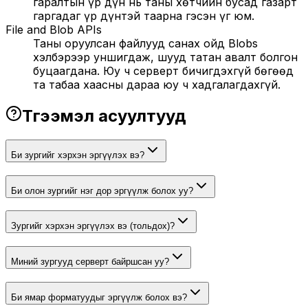
гаралтын үр дүн нь таны хөтчийн бусад газарт
гаргадаг үр дүнтэй таарна гэсэн үг юм.
File and Blob APIs
Таны оруулсан файлууд санах ойд Blobs
хэлбэрээр уншигдаж, шууд татан авалт болгон
буцаагдана. Юу ч серверт бичигдэхгүй бөгөөд
та табаа хаасны дараа юу ч хадгалагдахгүй.
Түгээмэл асуултууд
Би зургийг хэрхэн эргүүлэх вэ?
Би олон зургийг нэг дор эргүүлж болох уу?
Зургийг хэрхэн эргүүлэх вэ (тольдох)?
Миний зургууд серверт байршсан уу?
Би ямар форматуудыг эргүүлж болох вэ?