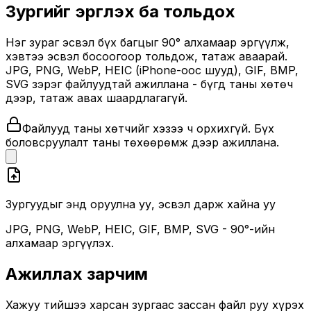
Зургийг эргүүлэх ба тольдох
Нэг зураг эсвэл бүх багцыг 90° алхамаар эргүүлж,
хэвтээ эсвэл босоогоор тольдож, татаж аваарай.
JPG, PNG, WebP, HEIC (iPhone-оос шууд), GIF, BMP,
SVG зэрэг файлуудтай ажиллана - бүгд таны хөтөч
дээр, татаж авах шаардлагагүй.
Файлууд таны хөтчийг хэзээ ч орхихгүй. Бүх
боловсруулалт таны төхөөрөмж дээр ажиллана.
Зургуудыг энд оруулна уу, эсвэл дарж хайна уу
JPG, PNG, WebP, HEIC, GIF, BMP, SVG - 90°-ийн
алхамаар эргүүлэх.
Ажиллах зарчим
Хажуу тийшээ харсан зургаас зассан файл руу хүрэх