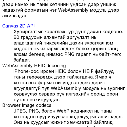
дээр нэмэх нь таны хөтчийн үндсэн дээр уншиж
чадахгүй форматын нэг WebAssembly модуль дээр
ажилладаг.
Canvas 2D API
Хувиргалтыг хэрэглэж, үр дүнг дахин кодлоно.
90 градусын алхамтай эргүүлэлт нь
алдагдалгүй пикселийн дахин зураглал юм -
кодлогч нь чанарыг алдаж болох цорын ганц
алхам бөгөөд иймээс PNG гаралт нь байт-төгс
байдаг.
WebAssembly HEIC decoding
iPhone-оос ирсэн HEIC болон HEIF файлууд
таны төхөөрөмж дээр тайлагдана. Ямар ч
хөтөч энэ форматны үндсэн декодерыг
агуулдаггүй тул WebAssembly модуль нь зургийг
хөрвүүлэх сервер рүү илгээхийн оронд орон
нутагт зохицуулдаг.
Browser image codecs
JPEG, PNG, болон WebP кодчилол нь таны
хөтөчдөө суурилуулсан кодекуудыг ашигладаг.
Энэ нь хуудсыг жижиг хэмжээтэй байлгаж,