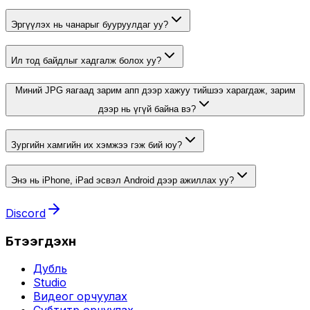
Эргүүлэх нь чанарыг бууруулдаг уу?
Ил тод байдлыг хадгалж болох уу?
Миний JPG яагаад зарим апп дээр хажуу тийшээ харагдаж, зарим
дээр нь үгүй байна вэ?
Зургийн хамгийн их хэмжээ гэж бий юу?
Энэ нь iPhone, iPad эсвэл Android дээр ажиллах уу?
Discord
Бүтээгдэхүүн
Дубль
Studio
Видеог орчуулах