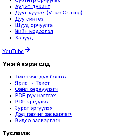
Субтитр орчуулах
Аудио дукинг
Дууг хуулах (Voice Cloning)
Дуу синтез
Шууд орчуулга
Үнийн мэдээлэл
Хэлүүд
YouTube
Үнэгүй хэрэгслүүд
Текстээс дуу болгох
Яриа → Текст
Файл хөрвүүлэгч
PDF руу нэгтгэх
PDF эргүүлэх
Зураг эргүүлэх
Дэд гарчиг засварлагч
Видео засварлагч
Тусламж