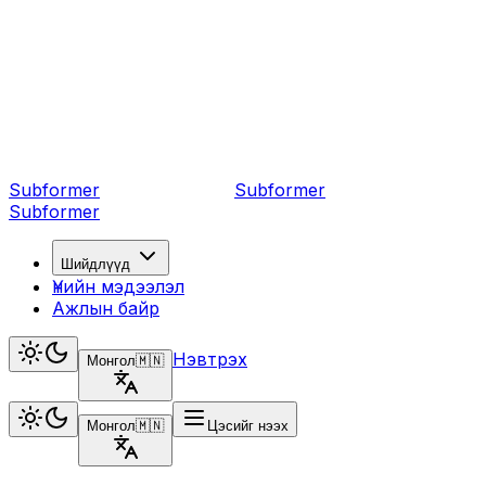
Subformer
Sub
former
Subformer
Шийдлүүд
Үнийн мэдээлэл
Ажлын байр
Нэвтрэх
Монгол
🇲🇳
Монгол
🇲🇳
Цэсийг нээх