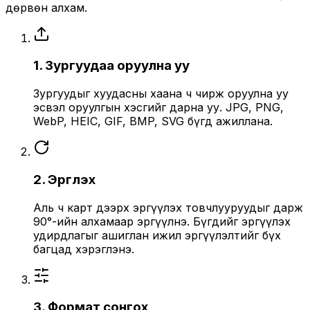
дөрвөн алхам.
1. Зургуудаа оруулна уу
Зургуудыг хуудасны хаана ч чирж оруулна уу
эсвэл оруулгын хэсгийг дарна уу. JPG, PNG,
WebP, HEIC, GIF, BMP, SVG бүгд ажиллана.
2. Эргүүлэх
Аль ч карт дээрх эргүүлэх товчлууруудыг дарж
90°-ийн алхамаар эргүүлнэ. Бүгдийг эргүүлэх
удирдлагыг ашиглан ижил эргүүлэлтийг бүх
багцад хэрэглэнэ.
3. Формат сонгох