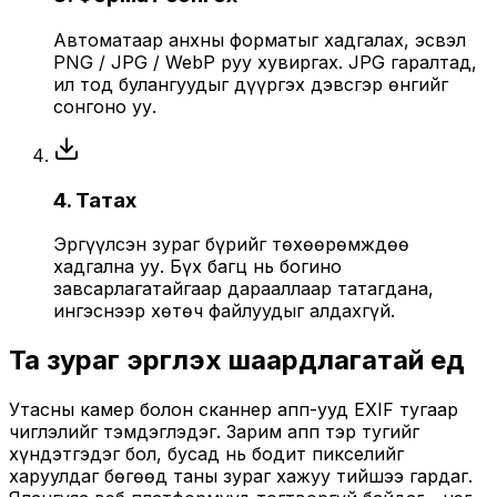
Автоматаар анхны форматыг хадгалах, эсвэл
PNG / JPG / WebP руу хувиргах. JPG гаралтад,
ил тод булангуудыг дүүргэх дэвсгэр өнгийг
сонгоно уу.
4. Татах
Эргүүлсэн зураг бүрийг төхөөрөмждөө
хадгална уу. Бүх багц нь богино
завсарлагатайгаар дарааллаар татагдана,
ингэснээр хөтөч файлуудыг алдахгүй.
Та зураг эргүүлэх шаардлагатай үед
Утасны камер болон сканнер апп-ууд EXIF тугаар
чиглэлийг тэмдэглэдэг. Зарим апп тэр тугийг
хүндэтгэдэг бол, бусад нь бодит пикселийг
харуулдаг бөгөөд таны зураг хажуу тийшээ гардаг.