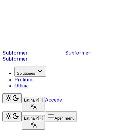
Subformer
Sub
former
Subformer
Solutiones
Pretium
Officia
Accede
Latina
🇻🇦
Latina
🇻🇦
Aperi menu