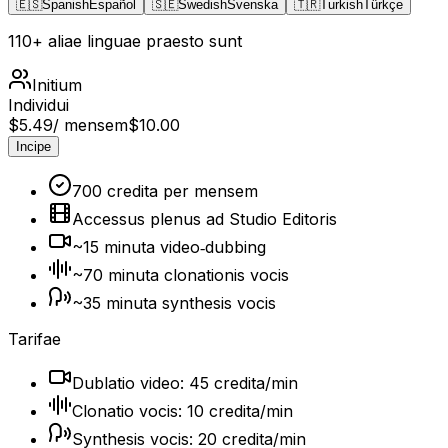
🇪🇸
Spanish
Español
🇸🇪
Swedish
Svenska
🇹🇷
Turkish
Türkçe
110+ aliae linguae praesto sunt
Initium
Individui
$5.49
/ mensem
$10.00
Incipe
700 credita per mensem
Accessus plenus ad Studio Editoris
~15 minuta video‑dubbing
~70 minuta clonationis vocis
~35 minuta synthesis vocis
Tarifae
Dublatio video: 45 credita/min
Clonatio vocis: 10 credita/min
Synthesis vocis: 20 credita/min