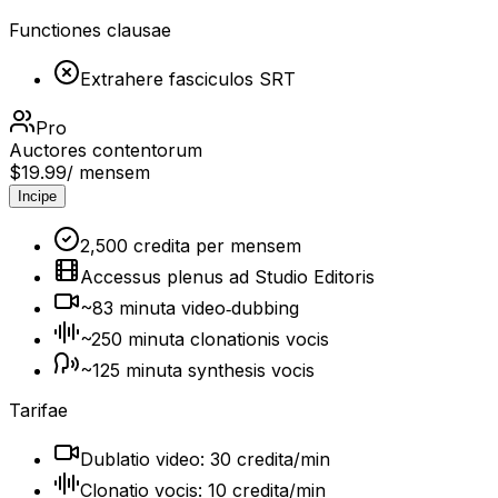
Functiones clausae
Extrahere fasciculos SRT
Pro
Auctores contentorum
$19.99
/ mensem
Incipe
2,500 credita per mensem
Accessus plenus ad Studio Editoris
~83 minuta video‑dubbing
~250 minuta clonationis vocis
~125 minuta synthesis vocis
Tarifae
Dublatio video: 30 credita/min
Clonatio vocis: 10 credita/min