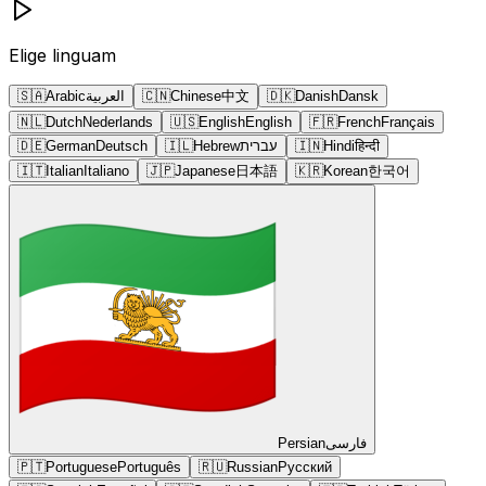
Elige linguam
🇸🇦
Arabic
العربية
🇨🇳
Chinese
中文
🇩🇰
Danish
Dansk
🇳🇱
Dutch
Nederlands
🇺🇸
English
English
🇫🇷
French
Français
🇩🇪
German
Deutsch
🇮🇱
Hebrew
עברית
🇮🇳
Hindi
हिन्दी
🇮🇹
Italian
Italiano
🇯🇵
Japanese
日本語
🇰🇷
Korean
한국어
Persian
فارسی
🇵🇹
Portuguese
Português
🇷🇺
Russian
Русский