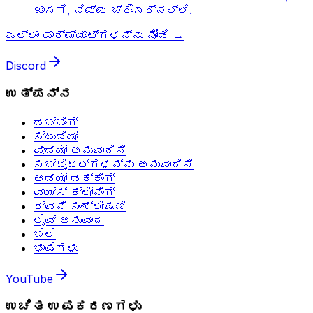
ಖಾಸಗಿ, ನಿಮ್ಮ ಬ್ರೌಸರ್‌ನಲ್ಲಿ.
ಎಲ್ಲಾ ಫಾರ್ಮ್ಯಾಟ್‌ಗಳನ್ನು ನೋಡಿ →
Discord
ಉತ್ಪನ್ನ
ಡಬ್ಬಿಂಗ್
ಸ್ಟುಡಿಯೋ
ವೀಡಿಯೋ ಅನುವಾದಿಸಿ
ಸಬ್ಟೈಟಲ್ಗಳನ್ನು ಅನುವಾದಿಸಿ
ಆಡಿಯೋ ಡಕ್ಕಿಂಗ್
ವಾಯ್ಸ್ ಕ್ಲೋನಿಂಗ್
ಧ್ವನಿ ಸಂಶ್ಲೇಷಣೆ
ಲೈವ್ ಅನುವಾದ
ಬೆಲೆ
ಭಾಷೆಗಳು
YouTube
ಉಚಿತ ಉಪಕರಣಗಳು