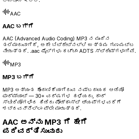
ಅಪ್‌ಲೋಡ್ ಇಲ್ಲ.
AAC
AAC ಬಗ್ಗೆ
AAC (Advanced Audio Coding) MP3 ನ ಮುಂದಿನ
ತಲೆಮಾರುವಾಗಿದೆ, ಅದೇ ಬಿಟ್‌ರೇಟ್‌ನಲ್ಲಿ ಉತ್ತಮ ಗುಣಮಟ್ಟ
ನೀಡುತ್ತದೆ. .aac ಫೈಲ್‌ಗಳು ಕಚ್ಚಾ ADTS ಸ್ಟ್ರೀಮ್‌ಗಳಾಗಿವೆ.
MP3
MP3 ಬಗ್ಗೆ
MP3 ಅತ್ಯಂತ ಹೊಂದಾಣಿಕೆಯಾಗಿರುವ ನಷ್ಟದಾಯಕ ಆಡಿಯೋ
ಫಾರ್ಮ್ಯಾಟ್ — 30+ ವರ್ಷಗಳ ಹಳೆಯದು, ಕಾರ್
ಸ್ಟೀರಿಯೋಗಳಿಂದ ಹಿಡಿದು ಪೋಡ್ಕಾಸ್ಟ್ ಆ್ಯಪ್‌ಗಳವರೆಗೆ
ಶಬ್ದವನ್ನೆಲ್ಲಾ ಪ್ಲೇ ಮಾಡುತ್ತದೆ.
AAC ಅನ್ನು MP3 ಗೆ ಹೇಗೆ
ಪರಿವರ್ತಿಸುವುದು