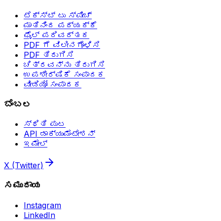
ಟೆಕ್ಸ್ಟ್ ಟು ಸ್ಪೀಚ್
ಮಾತಿನಿಂದ ಪಠ್ಯಕ್ಕೆ
ಫೈಲ್ ಪರಿವರ್ತಕ
PDF ಗೆ ವಿಲೀನಗೊಳಿಸಿ
PDF ತಿರುಗಿಸಿ
ಚಿತ್ರವನ್ನು ತಿರುಗಿಸಿ
ಉಪಶೀರ್ಷಿಕೆ ಸಂಪಾದಕ
ವೀಡಿಯೋ ಸಂಪಾದಕ
ಬೆಂಬಲ
ಸ್ಥಿತಿ ಪುಟ
API ಡಾಕ್ಯುಮೆಂಟೇಶನ್
ಇಮೇಲ್
X (Twitter)
ಸಮುದಾಯ
Instagram
LinkedIn