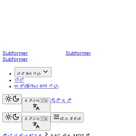
Subformer
Sub
former
Subformer
ಪರಿಹಾರಗಳು
ಬೆಲೆ
ಉದ್ಯೋಗಾವಕಾಶಗಳು
ಸೈನ್ ಇನ್
ಕನ್ನಡ
🇮🇳
ಕನ್ನಡ
🇮🇳
ಮೆನು ತೆರೆಯಿ