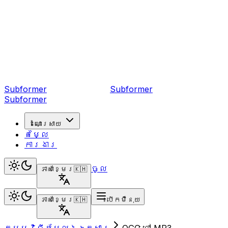
Subformer
Sub
former
Subformer
ដំណោះស្រាយ
តម្លៃ
ការងារ
ចូល
ភាសាខ្មែរ
🇰🇭
ភាសាខ្មែរ
🇰🇭
បើកម៉ឺនុយ