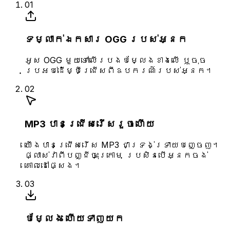
01
ទម្លាក់ឯកសារ OGG របស់អ្នក
អូស OGG មួយទៅលើរបងបម្លែងខាងលើ ឬចុច
ប្រអប់ដើម្បីជ្រើសពីឧបករណ៍របស់អ្នក។
02
MP3 បានជ្រើសរើសរួចហើយ
យើងបានជ្រើសរើស MP3 ជាទ្រង់ទ្រាយបញ្ចេញ។
ផ្លាស់វាពីបញ្ជីចុះក្រោម ប្រសិនបើអ្នកចង់
គោលដៅផ្សេង។
03
បម្លែង ហើយទាញយក