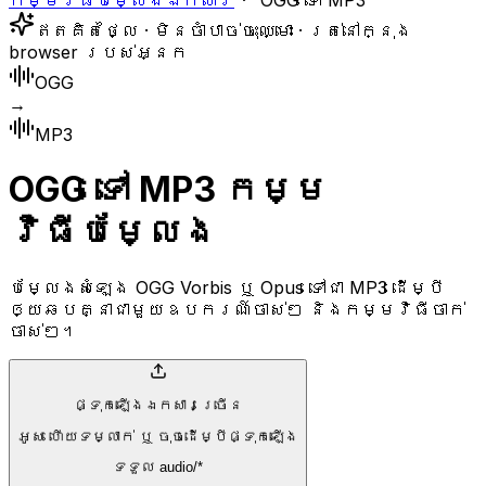
កម្មវិធីបម្លែងឯកសារ
OGG ទៅ MP3
ឥតគិតថ្លៃ · មិនចាំបាច់ចុះឈ្មោះ · រត់នៅក្នុង
browser របស់អ្នក
OGG
→
MP3
OGG ទៅ MP3 កម្ម
វិធីបម្លែង
បម្លែងសំឡេង OGG Vorbis ឬ Opus ទៅជា MP3 ដើម្បី
ឲ្យឆបគ្នាជាមួយឧបករណ៍ចាស់ៗ និងកម្មវិធីចាក់
ចាស់ៗ។
ផ្ទុកឡើងឯកសារច្រើន
អូស ហើយទម្លាក់ ឬ ចុចដើម្បីផ្ទុកឡើង
ទទួល audio/*