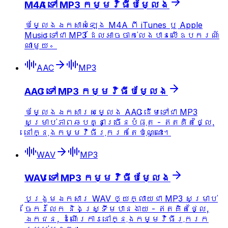
M4A ទៅ MP3 កម្មវិធីបម្លែង
បម្លែងឯកសាសំឡេង M4A ពី iTunes ឬ Apple
Music ទៅជា MP3 ដែលអាចចាក់លេងបានលើឧបករណ៍
ណាមួយ。
AAC
MP3
AAC ទៅ MP3 កម្មវិធីបម្លែង
បម្លែងឯកសារ​សម្លេង AAC ដើមទៅជា MP3
សម្រាប់ភាពឆបគ្នាច្រើនបំផុត - ឥតគិតថ្លៃ,
នៅក្នុងកម្មវិធី​រុករកតែប៉ុណ្ណោះ។
WAV
MP3
WAV ទៅ MP3 កម្មវិធីបម្លែង
បង្រួមឯកសារ WAV ឲ្យក្លាយជា MP3 សម្រាប់
ចែករំលែក និងស្ទ្រីមបានងាយ - ឥតគិតថ្លៃ,
ឯកជន, ដំណើរការនៅក្នុងកម្មវិធីរុករក