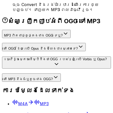
ចុច Convert និងរង់ចាំរបារដំណើរការ​ឲ្យ
បញ្ចប់។ ទាញយក MP3 ពេលវាធ្វើរួច។
សំណួរញឹកញាប់អំពី OGG ទៅ MP3
MP3 ពិតជាផ្គូផ្គងជាង OGG ទេឬ?
តើ OGG ដែលប្រើ Opus នឹងបំលែងបានស្អាតទេ?
ធ្វើដូចម្តេចដើម្បីដឹងថា OGG របស់ខ្ញុំប្រើ Vorbis ឬ Opus?
តើ MP3 នឹងធំឬតូចជាង OGG?
ការបម្លែងដែលទាក់ទង
M4A
MP3