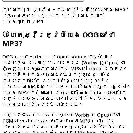
ទម្លាក់មួយ ឬច្រើន - ទាំងអស់នឹងបំប្លែងទៅជា MP3។
វឌ្ឍនភាពតាមជួរដេក ការបំប្លែងជាបាច់
ការទាញយក ZIP។
ហេតុអ្វីត្រូវបំលែង OGG ទៅជា
MP3?
OGG ល្អពិតណាស់ — វា open-source មិនចាំបាច់
បង់សិទិ្ធ និងសម្លេងខាងក្នុង (Vorbis ឬ Opus) ជា
ញឹកញាប់មានគុណភាពល្អជាង MP3 នៅ bitrate ដូចគ្នា។
បញ្ហាគឺការចងចាំចូលដល់៖ រ៉េឌីអូឡានជាច្រើន
ទូរស័ព្ទចាស់ៗ ឧបករណ៍ជួយស្តាប់ខ្លះ និង
ឧបករណ៍សំឡេងសម្រាប់អ្នកប្រើផ្ទាល់មួយចំនួននៅតែ
គាំទ្រ MP3 តែប៉ុណ្ណោះ។ ប្រសិនបើអ្នកមាន OGG ហើយ
ត្រូវការឲ្យវាអាចចាក់នៅកន្លែងដែលវាមិនចាក់ បាន
ការ​បម្លែងគឺជាជម្រើសដោះស្រាយ។
កម្មវិធីកូដបកកូដសម្លេង Vorbis ឬ Opus ទៅជា
PCM ដើម ហើយបកកូដឡើងវិញជា MP3។ មានការ
បាត់បង់គុណភាពសរុបតិចតួចព្រោះទ្រង់ទាំងពីរមាន
ការបាត់បង់ (lossy) ប៉ុន្តែ​នៅលើ 192+ kbps វាស្តាប់