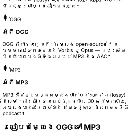
មិនឮសម្រាប់ត្រចៀកមនុស្ស។
OGG
អំពី OGG
OGG គឺជាខលណូលដាក់សម្លេង open-source ដែល
ធម្មតាផ្ទុកសម្លេង Vorbis ឬ Opus — ជាជម្រើស
មិនចាំបាច់បង់សិទិ្ធសម្រាប់ MP3 និង AAC។
MP3
អំពី MP3
MP3 គឺជា​រូបមន្តសម្លេងបាត់បង់គុណភាព (lossy)
ដែលមានការគាំទ្រល្អបំផុត - លើស 30 ឆ្នាំមកហើយ,
អាចលេងបានលើគ្រប់យ៉ាង ពីស្ទេរ៉ូឡាន ដល់កម្មវិធី
podcast។
របៀបបម្លែង OGG ទៅ MP3