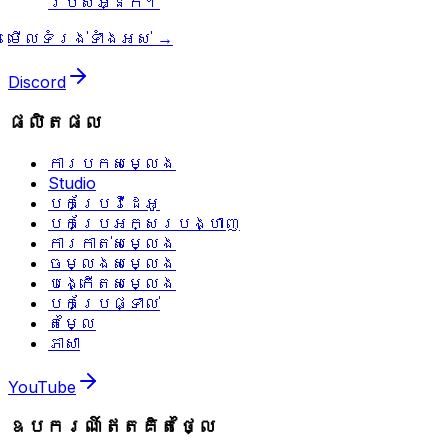
របស់អ្នក។
មើលទំរង់ទាំងអស់ →
Discord
ផលិតផល
ការបកសម្លេង
Studio
បកប្រែវីដេអូ
បកប្រែអក្សរបង្ហាញ
ការកាត់សម្លេង
ចម្លងសម្លេង
បង្កើតសម្លេង
បកប្រែផ្ទាល់
តម្លៃ
ភាសា
YouTube
ឧបករណ៍ឥតគិតថ្លៃ