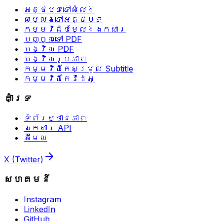
អត្ថបទទៅសំលេង
សម្លេងទៅអត្ថបទ
កម្មវិធីបម្លែងឯកសារ
បញ្ចូលទៅ PDF
បង្វិល PDF
បង្វិលរូបភាព
កម្មវិធីកែសម្រួល Subtitle
កម្មវិធីកែវីដេអូ
គាំទ្រ
ទំព័រស្ថានភាព
ឯកសារ API
អ៊ីមែល
X (Twitter)
សហគមន៍
Instagram
LinkedIn
GitHub