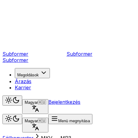
Subformer
Sub
former
Subformer
Megoldások
Árazás
Karrier
Bejelentkezés
Magyar
🇭🇺
Magyar
🇭🇺
Menü megnyitása