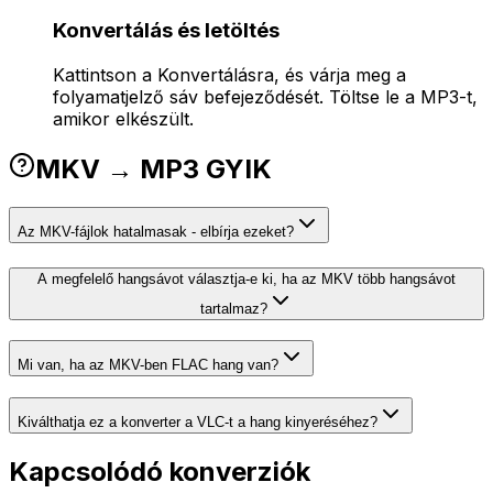
Konvertálás és letöltés
Kattintson a Konvertálásra, és várja meg a
folyamatjelző sáv befejeződését. Töltse le a MP3-t,
amikor elkészült.
MKV → MP3 GYIK
Az MKV-fájlok hatalmasak - elbírja ezeket?
A megfelelő hangsávot választja-e ki, ha az MKV több hangsávot
tartalmaz?
Mi van, ha az MKV-ben FLAC hang van?
Kiválthatja ez a konverter a VLC-t a hang kinyeréséhez?
Kapcsolódó konverziók