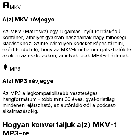
MKV
A(z) MKV névjegye
Az MKV (Matroska) egy rugalmas, nyílt forráskódú
konténer, amelyet gyakran használnak nagy minőségű
kiadásokhoz. Szinte bármilyen kodeket képes tárolni,
ezért fordul elő, hogy az MKV-k néha nem játszhatók le
azokon az eszközökön, amelyek csak MP4-et értenek.
MP3
A(z) MP3 névjegye
Az MP3 a legkompatibilisebb veszteséges
hangformátum - több mint 30 éves, gyakorlatilag
mindenen lejátszható, az autórádióktól a podcast-
alkalmazásokig.
Hogyan konvertáljuk a(z) MKV-t
MP3-re