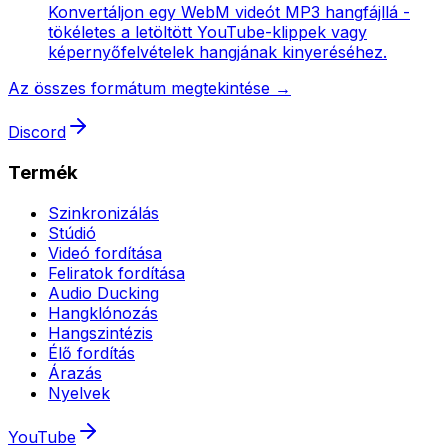
Konvertáljon egy WebM videót MP3 hangfájllá -
tökéletes a letöltött YouTube-klippek vagy
képernyőfelvételek hangjának kinyeréséhez.
Az összes formátum megtekintése →
Discord
Termék
Szinkronizálás
Stúdió
Videó fordítása
Feliratok fordítása
Audio Ducking
Hangklónozás
Hangszintézis
Élő fordítás
Árazás
Nyelvek
YouTube