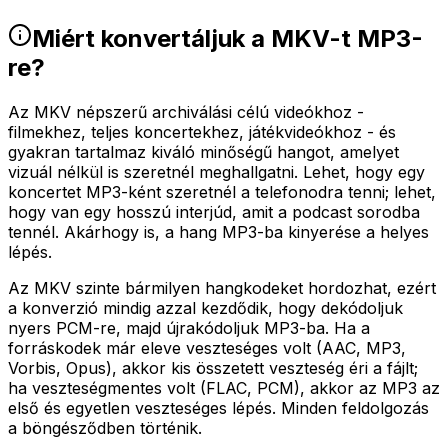
Miért konvertáljuk a MKV-t MP3-
re?
Az MKV népszerű archiválási célú videókhoz -
filmekhez, teljes koncertekhez, játékvideókhoz - és
gyakran tartalmaz kiváló minőségű hangot, amelyet
vizuál nélkül is szeretnél meghallgatni. Lehet, hogy egy
koncertet MP3-ként szeretnél a telefonodra tenni; lehet,
hogy van egy hosszú interjúd, amit a podcast sorodba
tennél. Akárhogy is, a hang MP3-ba kinyerése a helyes
lépés.
Az MKV szinte bármilyen hangkodeket hordozhat, ezért
a konverzió mindig azzal kezdődik, hogy dekódoljuk
nyers PCM-re, majd újrakódoljuk MP3-ba. Ha a
forráskodek már eleve veszteséges volt (AAC, MP3,
Vorbis, Opus), akkor kis összetett veszteség éri a fájlt;
ha veszteségmentes volt (FLAC, PCM), akkor az MP3 az
első és egyetlen veszteséges lépés. Minden feldolgozás
a böngésződben történik.