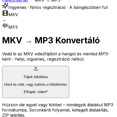
Fájlkonverter
MKV → MP3
Ingyenes · Nincs regisztráció · A böngészőben fut
MKV
→
MP3
MKV → MP3 Konvertáló
Vedd ki az MKV videófájlból a hangot és mentsd MP3-
ként - helyi, ingyenes, regisztráció nélkül.
Fájlok feltöltése
Húzd és vidd, vagy kattints a feltöltéshez
Elfogad: video/*
Húzzon ide egyet vagy többet – mindegyik átalakul MP3
formátumba. Soronkénti folyamat, kötegelt átalakítás,
ZIP letöltés.