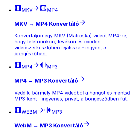
MKV
MP4
MKV → MP4 Konvertáló
Konvertáljon egy MKV (Matroska) videót MP4-re,
hogy telefonokon, tévékön és minden
videószerkesztőben lejátssza - ingyen, a
böngészőben.
MP4
MP3
MP4 → MP3 Konvertáló
Vedd ki bármely MP4 videóból a hangot és mentsd
MP3-ként - ingyenes, privát, a böngésződben fut.
WEBM
MP3
WebM → MP3 Konvertáló