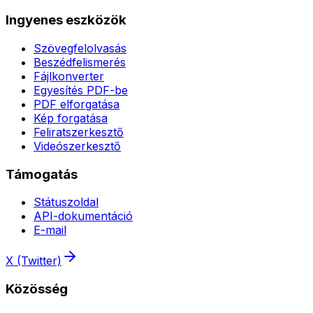
Ingyenes eszközök
Szövegfelolvasás
Beszédfelismerés
Fájlkonverter
Egyesítés PDF-be
PDF elforgatása
Kép forgatása
Feliratszerkesztő
Videószerkesztő
Támogatás
Státuszoldal
API-dokumentáció
E-mail
X (Twitter)
Közösség