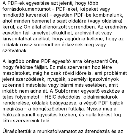
A PDF-ek egyesítése azt jelenti, hogy több
forrásdokumentumot – PDF-eket, képeket vagy
mindkettő keverékét – egyetlen PDF-be kombinálunk,
ahol minden bemenet a saját oldalára (vagy oldalaira)
kerül, az Ön által ellenőrzött sorrendben. Az eredmény
egyetlen fájl, amelyet elküldhet, archiválhat vagy
kinyomtathat anélkül, hogy aggódnia kellene, hogy az
oldalak rossz sorrendben érkeznek meg vagy
szétválnak.
A legtöbb online PDF egyesítő arra kényszeríti Önt,
hogy feltöltse fájljait. Ez más szerverén hoz létre
másolatokat, még ha csak rövid időre is, ami problémát
jelent szerződések, nyugták, személyi igazolványok
szkennelt másolatai vagy bármi más esetében, amit
inkább nem adna át. A Subformer egyesítő eszköze a
teljes folyamatot – HEIC dekódolás, oldalminiatűrök
renderelése, oldalak beágyazása, a végső PDF bájtok
megírása – a böngészőjében futtatja. Nyissa meg a
hálózati panelt egyesítés közben, és nulla kérést fog
látni szervereink felé.
Újraépítettük a munkafolyamatot az átrendezés és az