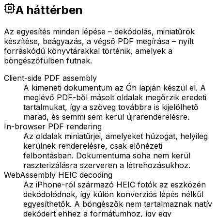
A háttérben
Az egyesítés minden lépése – dekódolás, miniatűrök
készítése, beágyazás, a végső PDF megírása – nyílt
forráskódú könyvtárakkal történik, amelyek a
böngészőfülben futnak.
Client-side PDF assembly
A kimeneti dokumentum az Ön lapján készül el. A
meglévő PDF-ből másolt oldalak megőrzik eredeti
tartalmukat, így a szöveg továbbra is kijelölhető
marad, és semmi sem kerül újrarenderelésre.
In-browser PDF rendering
Az oldalak miniatűrjei, amelyeket húzogat, helyileg
kerülnek renderelésre, csak előnézeti
felbontásban. Dokumentuma soha nem kerül
raszterizálásra szerveren a létrehozásukhoz.
WebAssembly HEIC decoding
Az iPhone-ról származó HEIC fotók az eszközén
dekódolódnak, így külön konverziós lépés nélkül
egyesíthetők. A böngészők nem tartalmaznak natív
dekódert ehhez a formátumhoz, így egy