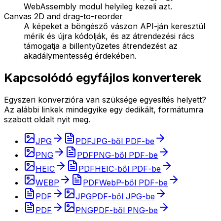
WebAssembly modul helyileg kezeli azt.
Canvas 2D and drag-to-reorder
A képeket a böngésző vászon API-ján keresztül
mérik és újra kódolják, és az átrendezési rács
támogatja a billentyűzetes átrendezést az
akadálymentesség érdekében.
Kapcsolódó egyfájlos konverterek
Egyszeri konverzióra van szüksége egyesítés helyett?
Az alábbi linkek mindegyike egy dedikált, formátumra
szabott oldalt nyit meg.
JPG
PDF
JPG-ből PDF-be
PNG
PDF
PNG-ből PDF-be
HEIC
PDF
HEIC-ből PDF-be
WEBP
PDF
WebP-ből PDF-be
PDF
JPG
PDF-ből JPG-be
PDF
PNG
PDF-ből PNG-be