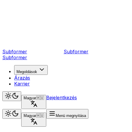
Subformer
Sub
former
Subformer
Megoldások
Árazás
Karrier
Bejelentkezés
Magyar
🇭🇺
Magyar
🇭🇺
Menü megnyitása