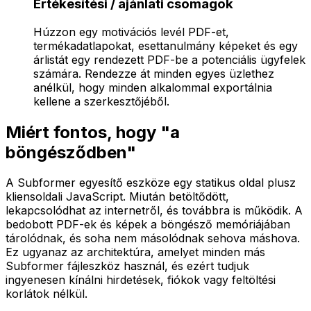
Értékesítési / ajánlati csomagok
Húzzon egy motivációs levél PDF-et,
termékadatlapokat, esettanulmány képeket és egy
árlistát egy rendezett PDF-be a potenciális ügyfelek
számára. Rendezze át minden egyes üzlethez
anélkül, hogy minden alkalommal exportálnia
kellene a szerkesztőjéből.
Miért fontos, hogy "a
böngésződben"
A Subformer egyesítő eszköze egy statikus oldal plusz
kliensoldali JavaScript. Miután betöltődött,
lekapcsolódhat az internetről, és továbbra is működik. A
bedobott PDF-ek és képek a böngésző memóriájában
tárolódnak, és soha nem másolódnak sehova máshova.
Ez ugyanaz az architektúra, amelyet minden más
Subformer fájleszköz használ, és ezért tudjuk
ingyenesen kínálni hirdetések, fiókok vagy feltöltési
korlátok nélkül.