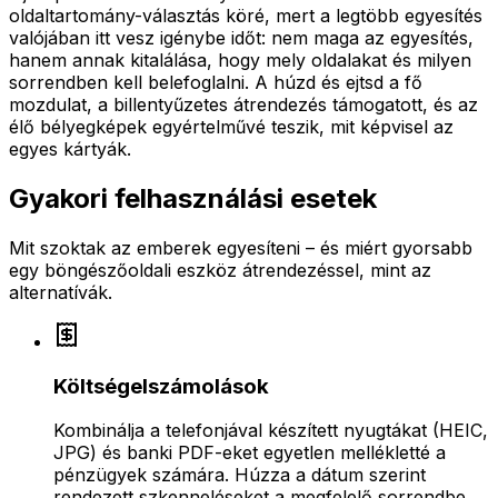
oldaltartomány-választás köré, mert a legtöbb egyesítés
valójában itt vesz igénybe időt: nem maga az egyesítés,
hanem annak kitalálása, hogy mely oldalakat és milyen
sorrendben kell belefoglalni. A húzd és ejtsd a fő
mozdulat, a billentyűzetes átrendezés támogatott, és az
élő bélyegképek egyértelművé teszik, mit képvisel az
egyes kártyák.
Gyakori felhasználási esetek
Mit szoktak az emberek egyesíteni – és miért gyorsabb
egy böngészőoldali eszköz átrendezéssel, mint az
alternatívák.
Költségelszámolások
Kombinálja a telefonjával készített nyugtákat (HEIC,
JPG) és banki PDF-eket egyetlen mellékletté a
pénzügyek számára. Húzza a dátum szerint
rendezett szkenneléseket a megfelelő sorrendbe