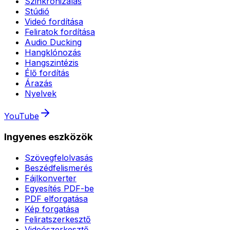
Szinkronizálás
Stúdió
Videó fordítása
Feliratok fordítása
Audio Ducking
Hangklónozás
Hangszintézis
Élő fordítás
Árazás
Nyelvek
YouTube
Ingyenes eszközök
Szövegfelolvasás
Beszédfelismerés
Fájlkonverter
Egyesítés PDF-be
PDF elforgatása
Kép forgatása
Feliratszerkesztő
Videószerkesztő