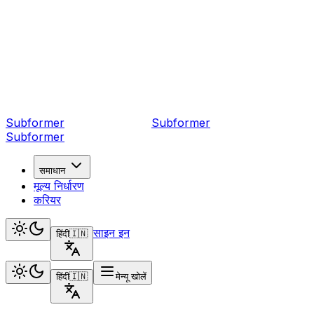
Subformer
Sub
former
Subformer
समाधान
मूल्य निर्धारण
करियर
साइन इन
हिंदी
🇮🇳
हिंदी
🇮🇳
मेन्यू खोलें