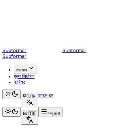
Subformer
Sub
former
Subformer
समाधान
मूल्य निर्धारण
करियर
साइन इन
हिंदी
🇮🇳
हिंदी
🇮🇳
मेन्यू खोलें