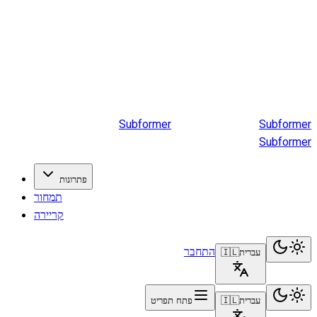
Subformer
Sub
former
Subformer
פתרונות
תמחור
קריירה
התחבר
עברית
🇮🇱
עברית
🇮🇱
פתח תפריט