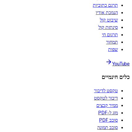
תרגם כתוביות
הנמכת אודיו
שיבוט קול
סינתזת קול
תרגום חי
תמחור
שפות
YouTube
כלים חינמיים
טקסט לדיבור
דיבור לטקסט
ממיר קבצים
מזג ל-PDF
סובב PDF
סובב תמונה