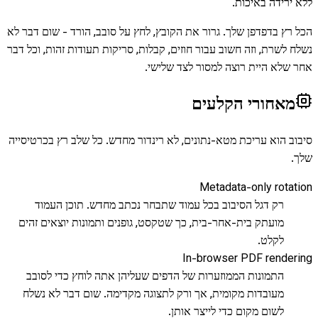
ללא ירידה באיכות.
הכל רץ בדפדפן שלך. גרור את הקובץ, לחץ על סובב, הורד - שום דבר לא
נשלח לשרת, וזה חשוב עבור חוזים, קבלות, סריקות תעודות זהות, וכל דבר
אחר שלא היית רוצה למסור לצד שלישי.
מאחורי הקלעים
סיבוב הוא עריכת מטא-נתונים, לא רינדור מחדש. כל שלב רץ בכרטיסייה
שלך.
Metadata-only rotation
רק דגל הסיבוב בכל עמוד שתבחר נכתב מחדש. תוכן העמוד
מועתק בית-אחר-בית, כך שטקסט, גופנים ותמונות יוצאים זהים
לקלט.
In-browser PDF rendering
התמונות הממוזערות של הדפים שעליהן אתה לוחץ כדי לסובב
מעובדות מקומית, אך ורק לתצוגה מקדימה. שום דבר לא נשלח
לשום מקום כדי לייצר אותן.