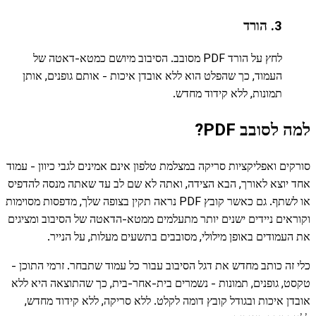
3. הורד
לחץ על הורד PDF מסובב. הסיבוב מיושם כמטא-דאטה של
העמוד, כך שהפלט הוא ללא אובדן איכות - אותם גופנים, אותן
תמונות, ללא קידוד מחדש.
למה לסובב PDF?
סורקים ואפליקציות סריקה במצלמת טלפון אינם אמינים לגבי כיוון - עמוד
אחד יוצא לאורך, הבא הצידה, ואתה לא שם לב עד שאתה מנסה להדפיס
או לשתף. גם כאשר קובץ PDF נראה תקין בצופה שלך, מדפסות מסוימות
וקוראים ניידים ישנים יותר מתעלמים ממטא-הדאטה של הסיבוב ומציגים
את העמודים באופן מילולי, מסובבים בתשעים מעלות, על הנייר.
כלי זה כותב מחדש את דגל הסיבוב עבור כל עמוד שתבחר. זרמי התוכן -
טקסט, גופנים, תמונות - נשמרים בית-אחר-בית, כך שהתוצאה היא ללא
אובדן איכות ובגודל קובץ דומה לקלט. ללא סריקה, ללא קידוד מחדש,