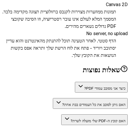
Canvas 2D
תמונות ממוזערות מצוירות לקנבס ברזולוציית תצוגה מקדימה בלבד.
המסמך המלא לעולם אינו עובר רסטריזציה, וזו הסיבה שקובצי
PDF גדולים נשארים מהירים.
No server, no upload
הדף סטטי. לאחר הטעינה תוכל להתנתק מהאינטרנט והוא עדיין
יסתובב ויוריד - פתח את לוח הרשת שלך ותראה אפס בקשות
הנושאות את הקובץ שלך.
שאלות נפוצות
כיצד אני מסובב עמודי PDF?
האם ניתן לסובב את כל העמודים בבת אחת?
האם קובץ ה-PDF שלי מועלה לשרת?