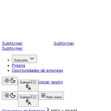
Subformer
Sub
former
Subformer
Solucións
Prezos
Oportunidades de emprego
Iniciar sesión
Galego
🇪🇸
Galego
🇪🇸
Abrir menú