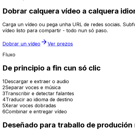
Dobrar calquera vídeo a calquera idi
Carga un vídeo ou pega unha URL de redes sociais. Subfo
vídeo listo para compartir - todo nun só paso.
Dobrar un vídeo
Ver prezos
Fluxo
De principio a fin cun só clic
1
Descargar e extraer o audio
2
Separar voces e música
3
Transcribir e detectar falantes
4
Traducir ao idioma de destino
5
Xerar voces dobradas
6
Combinar e entregar vídeo
Deseñado para traballo de produción 