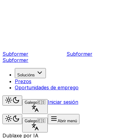
Subformer
Sub
former
Subformer
Solucións
Prezos
Oportunidades de emprego
Iniciar sesión
Galego
🇪🇸
Galego
🇪🇸
Abrir menú
Dublaxe por IA