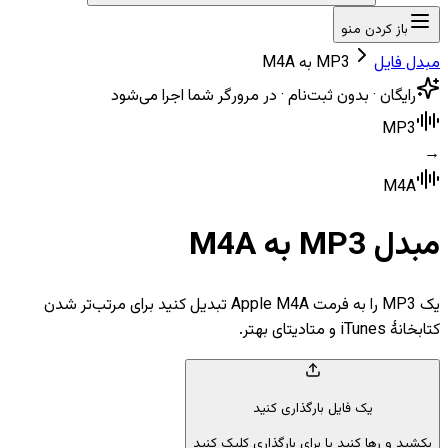
باز کردن منو
مبدل فایل
MP3 به M4A
رایگان · بدون ثبت‌نام · در مرورگر شما اجرا می‌شود
MP3
→
M4A
مبدل MP3 به M4A
یک MP3 را به فرمت Apple M4A تبدیل کنید برای مرتب‌تر شدن
کتابخانهٔ iTunes و متادیتای بهتر.
یک فایل بارگذاری کنید
بکشید و رها کنید یا برای بارگذاری کلیک کنید