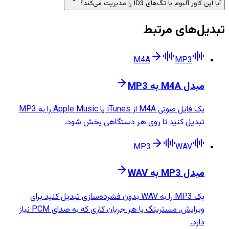
آیا این کاور آلبوم یا تگ‌های ID3 را مدیریت می‌کند؟
تبدیل‌های مرتبط
M4A
MP3
مبدل M4A به MP3
یک فایل صوتی M4A از iTunes یا Apple Music را به MP3
تبدیل کنید تا روی هر دستگاهی پخش شود.
MP3
WAV
مبدل MP3 به WAV
یک MP3 را به WAV بدون فشرده‌سازی تبدیل کنید برای
ویرایش، مسترینگ یا هر جریان کاری که به صدای PCM نیاز
دارد.