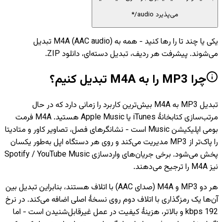
می‌پذیرد audio/*
یکی یا چند تا را رها کنید - همه به M4A (AAC audio) تبدیل
می‌شوند. پیشرفت هر ردیف، تبدیل دسته‌ای، دانلود ZIP.
چرا MP3 را به M4A تبدیل کنیم؟
تبدیل MP3 به M4A بیش‌ترین کاربرد را زمانی دارد که در حال
مرتب‌سازی کتابخانهٔ iTunes یا Apple Music هستید. M4A فرمت
بومی اپلیکیشن Music است - نشانگرهای فصل، تصاویر کاور و متادیتا
را پاک‌تر از MP3 مدیریت می‌کند و روی هر دستگاه اپل به‌طور یکسان
پخش می‌شود. برخی جریان‌های واردسازی Spotify / YouTube Music
نیز M4A را ترجیح می‌دهند.
هر دو MP3 و M4A (صدای AAC) با اتلاف هستند، بنابراین تبدیل بین
آن‌ها یک رمزگذاری با اتلاف دوم روی نسخهٔ اصلی اضافه می‌کند. در نرخ
192 kbps و بالاتر، هزینهٔ کیفیت در عمل غیرقابل‌شنیدن است - اما