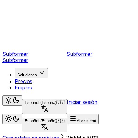
Subformer
Sub
former
Subformer
Soluciones
Precios
Empleo
Iniciar sesión
Español (España)
🇪🇸
Español (España)
🇪🇸
Abrir menú