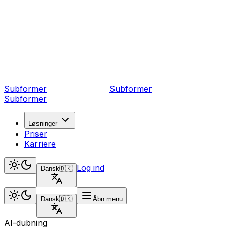
Subformer
Sub
former
Subformer
Løsninger
Priser
Karriere
Log ind
Dansk
🇩🇰
Dansk
🇩🇰
Åbn menu
AI-dubning