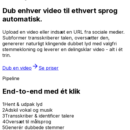
Dub enhver video til ethvert sprog
automatisk.
Upload en video eller indsæt en URL fra sociale medier.
Subformer transskriberer talen, oversætter den,
genererer naturligt klingende dubbet lyd med valgfri
stemmekloning og leverer en delingsklar video - alt i ét
trin.
Dub en video
Se priser
Pipeline
End-to-end med ét klik
1
Hent & udpak lyd
2
Adskil vokal og musik
3
Transskriber & identificer talere
4
Oversæt til målsprog
5
Generér dubbede stemmer